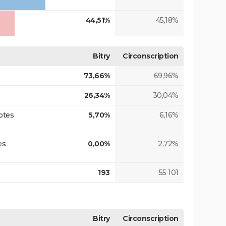
44,51%
45,18%
Bitry
Circonscription
73,66%
69,96%
26,34%
30,04%
otes
5,70%
6,16%
es
0,00%
2,72%
193
55 101
Bitry
Circonscription