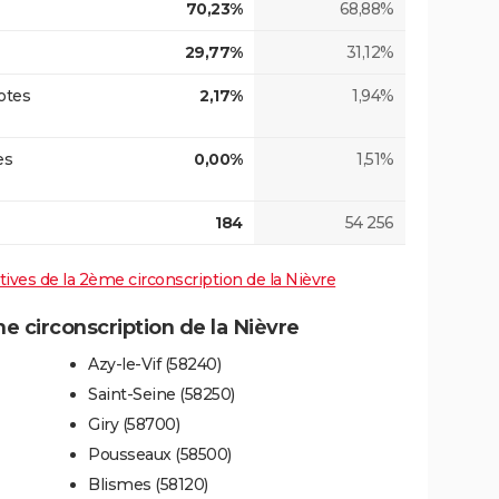
70,23%
68,88%
29,77%
31,12%
otes
2,17%
1,94%
es
0,00%
1,51%
184
54 256
atives de la 2ème circonscription de la Nièvre
 circonscription de la Nièvre
Azy-le-Vif (58240)
Saint-Seine (58250)
Giry (58700)
Pousseaux (58500)
Blismes (58120)