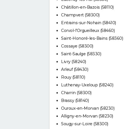
Châtillon-en-Bazois (58110)
Champvert (58300)
Entrains-sur-Nohain (58410)
Corvol-l'Orgueilleux (58460)
Saint-Honoré-les-Bains (58360)
Cossaye (58300)
Saint-Saulge (58330)
Livry (58240)
Arleuf (58430)
Rouy (58110)
Luthenay-Uxeloup (58240)
Charrin (58300)
Brassy (58140)
Ouroux-en-Morvan (58230)
Alligny-en-Morvan (58230)
Sougy-sur-Loire (58300)