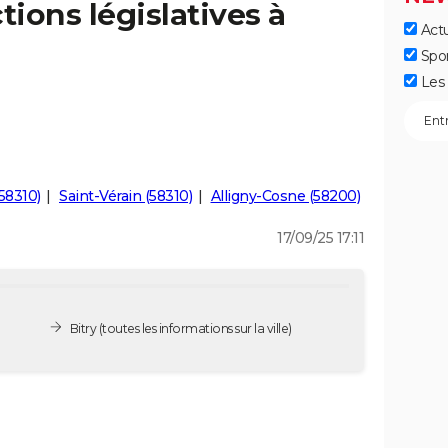
tions législatives à
Actu
Spo
Les 
58310)
Saint-Vérain (58310)
Alligny-Cosne (58200)
17/09/25 17:11
Bitry
(toutes les informations sur la ville)