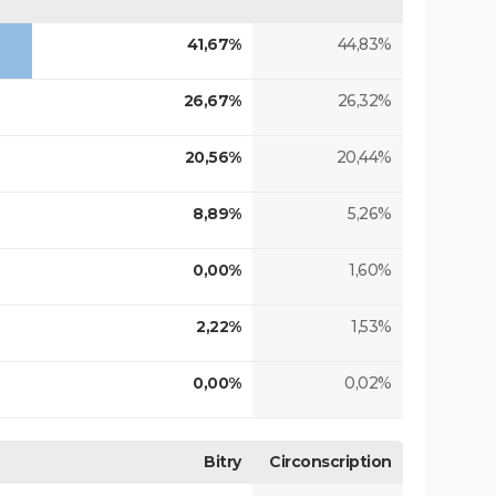
41,67%
44,83%
26,67%
26,32%
20,56%
20,44%
8,89%
5,26%
0,00%
1,60%
2,22%
1,53%
0,00%
0,02%
Bitry
Circonscription