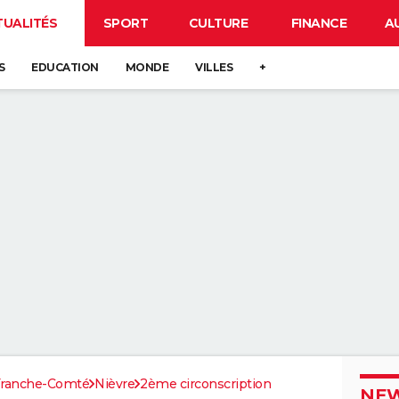
TUALITÉS
SPORT
CULTURE
FINANCE
A
S
EDUCATION
MONDE
VILLES
+
Franche-Comté
Nièvre
2ème circonscription
NEW