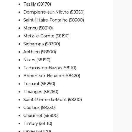
Tazilly (58170)
Dompierre-sur-Nièvre (58350)
Saint-Hilaire-Fontaine (58300)
Menou (58210)
Metz-le-Comte (58190)
Sichamps (58700)
Anthien (58800)
Nuars (58190)
Tamnay-en-Bazois (58110)
Brinon-sur-Beuvron (58420)
Ternant (58250)
Thianges (58260)
Saint-Pierre-du-Mont (58210)
Gouloux (58230)
Chaumot (58800)
Tintury (58110)
Onlay (58370)