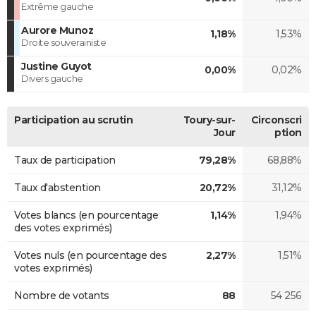
Extrême gauche
Aurore Munoz
1,18%
1,53%
Droite souverainiste
Justine Guyot
0,00%
0,02%
Divers gauche
Participation au scrutin
Toury-sur-
Circonscri
Jour
ption
Taux de participation
79,28%
68,88%
Taux d'abstention
20,72%
31,12%
Votes blancs (en pourcentage
1,14%
1,94%
des votes exprimés)
Votes nuls (en pourcentage des
2,27%
1,51%
votes exprimés)
Nombre de votants
88
54 256