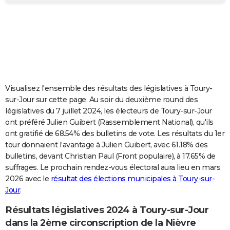
City break
Voyage de noces
Climat
Destinations
Voyage nature
Forum
+
PHOTO
GUIDES D'ACHAT
BONS PLANS
CARTE DE VOEUX
Visualisez l'ensemble des résultats des législatives à Toury-
Carte Bonne année
Carte Pâques
Carte de Noël
Carte Saint-Valentin
Carte d'anniversaire
DICTIONNAIRE
sur-Jour sur cette page. Au soir du deuxième round des
législatives du 7 juillet 2024, les électeurs de Toury-sur-Jour
Biographies
Expressions
Dictionnaire
Citations
Proverbes
PROGRAMME TV
ont préféré Julien Guibert (Rassemblement National), qu'ils
ont gratifié de 68.54% des bulletins de vote. Les résultats du 1er
COPAINS D'AVANT
tour donnaient l’avantage à Julien Guibert, avec 61.18% des
bulletins, devant Christian Paul (Front populaire), à 17.65% de
Se connecter
Collèges
Universités
Service militaire
S'inscrire
Lycées
Primaires
Entreprises
Avis de recherche
AVIS DE DÉCÈS
suffrages. Le prochain rendez-vous électoral aura lieu en mars
2026 avec le
résultat des élections municipales à Toury-sur-
FORUM
Jour
.
Lifestyle
Sport
Television
Cinema
Bricolage
Culture
Auto
Voyage
Résultats législatives 2024 à Toury-sur-Jour
dans la 2ème circonscription de la Nièvre