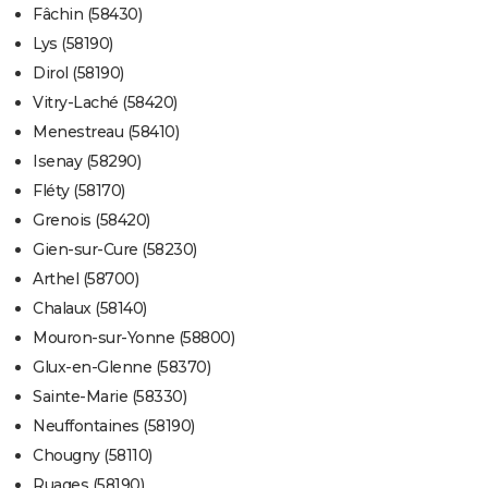
Fâchin (58430)
Lys (58190)
Dirol (58190)
Vitry-Laché (58420)
Menestreau (58410)
Isenay (58290)
Fléty (58170)
Grenois (58420)
Gien-sur-Cure (58230)
Arthel (58700)
Chalaux (58140)
Mouron-sur-Yonne (58800)
Glux-en-Glenne (58370)
Sainte-Marie (58330)
Neuffontaines (58190)
Chougny (58110)
Ruages (58190)