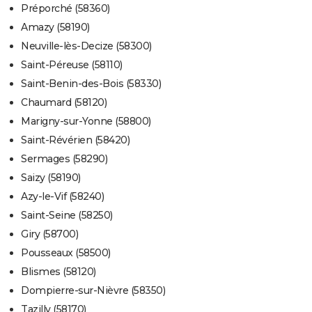
Préporché (58360)
Amazy (58190)
Neuville-lès-Decize (58300)
Saint-Péreuse (58110)
Saint-Benin-des-Bois (58330)
Chaumard (58120)
Marigny-sur-Yonne (58800)
Saint-Révérien (58420)
Sermages (58290)
Saizy (58190)
Azy-le-Vif (58240)
Saint-Seine (58250)
Giry (58700)
Pousseaux (58500)
Blismes (58120)
Dompierre-sur-Nièvre (58350)
Tazilly (58170)