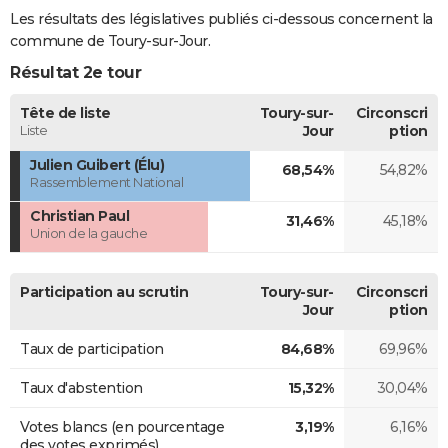
Les résultats des législatives publiés ci-dessous concernent la
commune de Toury-sur-Jour.
Résultat 2e tour
Tête de liste
Toury-sur-
Circonscri
Liste
Jour
ption
Julien Guibert (Élu)
68,54%
54,82%
Rassemblement National
Christian Paul
31,46%
45,18%
Union de la gauche
Participation au scrutin
Toury-sur-
Circonscri
Jour
ption
Taux de participation
84,68%
69,96%
Taux d'abstention
15,32%
30,04%
Votes blancs (en pourcentage
3,19%
6,16%
des votes exprimés)