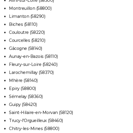
Avril-sur-Loire (58300)
Montreuillon (58800)
Limanton (58290)
Biches (58110)
Couloutre (58220)
Courcelles (58210)
Gâcogne (58140)
Aunay-en-Bazois (58110)
Fleury-sur-Loire (58240)
Larochemillay (58370)
Mhère (58140)
Epiry (58800)
Sémelay (58360)
Guipy (58420)
Saint-Hilaire-en-Morvan (58120)
Trucy-l'Orgueilleux (58460)
Chitry-les-Mines (58800)