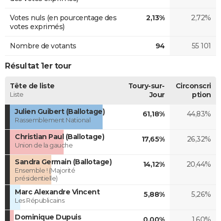
Votes nuls (en pourcentage des
2,13%
2,72%
votes exprimés)
Nombre de votants
94
55 101
Résultat 1er tour
Tête de liste
Toury-sur-
Circonscri
Liste
Jour
ption
Julien Guibert (Ballotage)
61,18%
44,83%
Rassemblement National
Christian Paul (Ballotage)
17,65%
26,32%
Union de la gauche
Sandra Germain (Ballotage)
14,12%
20,44%
Ensemble ! (Majorité
présidentielle)
Marc Alexandre Vincent
5,88%
5,26%
Les Républicains
Dominique Dupuis
0,00%
1,60%