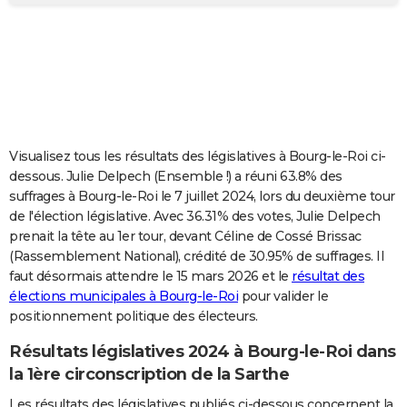
City break
Voyage de noces
Climat
Destinations
Voyage nature
Forum
+
PHOTO
GUIDES D'ACHAT
BONS PLANS
CARTE DE VOEUX
Visualisez tous les résultats des législatives à Bourg-le-Roi ci-
Carte Bonne année
Carte Pâques
Carte de Noël
Carte Saint-Valentin
Carte d'anniversaire
DICTIONNAIRE
dessous. Julie Delpech (Ensemble !) a réuni 63.8% des
suffrages à Bourg-le-Roi le 7 juillet 2024, lors du deuxième tour
Biographies
Expressions
Dictionnaire
Citations
Proverbes
PROGRAMME TV
de l'élection législative. Avec 36.31% des votes, Julie Delpech
prenait la tête au 1er tour, devant Céline de Cossé Brissac
COPAINS D'AVANT
(Rassemblement National), crédité de 30.95% de suffrages. Il
faut désormais attendre le 15 mars 2026 et le
résultat des
Se connecter
Collèges
Universités
Service militaire
S'inscrire
Lycées
Primaires
Entreprises
Avis de recherche
AVIS DE DÉCÈS
élections municipales à Bourg-le-Roi
pour valider le
positionnement politique des électeurs.
FORUM
Lifestyle
Sport
Television
Cinema
Bricolage
Culture
Auto
Voyage
Résultats législatives 2024 à Bourg-le-Roi dans
la 1ère circonscription de la Sarthe
Les résultats des législatives publiés ci-dessous concernent la