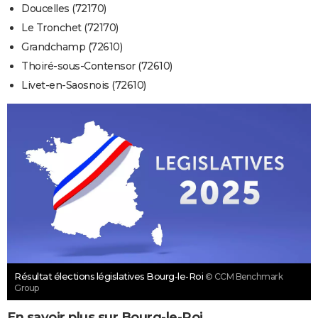
Doucelles (72170)
Le Tronchet (72170)
Grandchamp (72610)
Thoiré-sous-Contensor (72610)
Livet-en-Saosnois (72610)
Résultat élections législatives Bourg-le-Roi
© CCM Benchmark
Group
En savoir plus sur Bourg-le-Roi