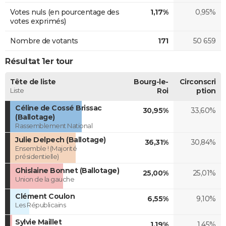
Votes nuls (en pourcentage des
1,17%
0,95%
votes exprimés)
Nombre de votants
171
50 659
Résultat 1er tour
Tête de liste
Bourg-le-
Circonscri
Liste
Roi
ption
Céline de Cossé Brissac
30,95%
33,60%
(Ballotage)
Rassemblement National
Julie Delpech (Ballotage)
36,31%
30,84%
Ensemble ! (Majorité
présidentielle)
Ghislaine Bonnet (Ballotage)
25,00%
25,01%
Union de la gauche
Clément Coulon
6,55%
9,10%
Les Républicains
Sylvie Maillet
1,19%
1,45%