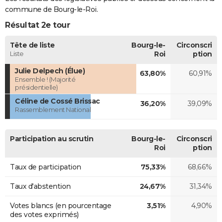
commune de Bourg-le-Roi.
Résultat 2e tour
Tête de liste
Bourg-le-
Circonscri
Liste
Roi
ption
Julie Delpech (Élue)
63,80%
60,91%
Ensemble ! (Majorité
présidentielle)
Céline de Cossé Brissac
36,20%
39,09%
Rassemblement National
Participation au scrutin
Bourg-le-
Circonscri
Roi
ption
Taux de participation
75,33%
68,66%
Taux d'abstention
24,67%
31,34%
Votes blancs (en pourcentage
3,51%
4,90%
des votes exprimés)