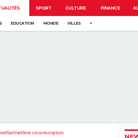
TUALITÉS
SPORT
CULTURE
FINANCE
A
S
EDUCATION
MONDE
VILLES
+
ire
Sarthe
1ère circonscription
NEW