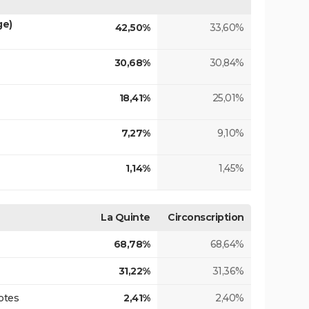
ge)
42,50%
33,60%
30,68%
30,84%
18,41%
25,01%
7,27%
9,10%
1,14%
1,45%
La Quinte
Circonscription
68,78%
68,64%
31,22%
31,36%
otes
2,41%
2,40%