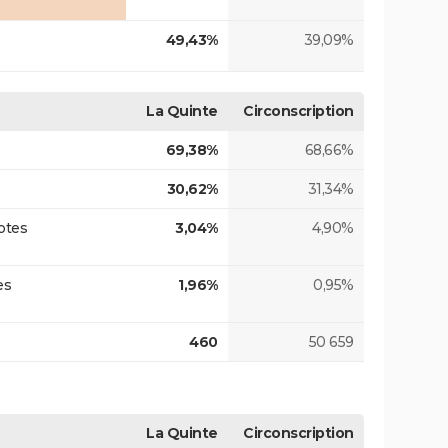
49,43%
39,09%
La Quinte
Circonscription
69,38%
68,66%
30,62%
31,34%
otes
3,04%
4,90%
es
1,96%
0,95%
460
50 659
La Quinte
Circonscription