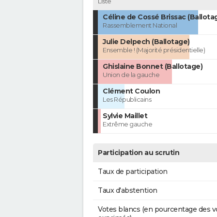
Liste
Céline de Cossé Brissac (Ballota
Rassemblement National
Julie Delpech (Ballotage)
Ensemble ! (Majorité présidentielle)
Ghislaine Bonnet (Ballotage)
Union de la gauche
Clément Coulon
Les Républicains
Sylvie Maillet
Extrême gauche
Participation au scrutin
Taux de participation
Taux d'abstention
Votes blancs (en pourcentage des v