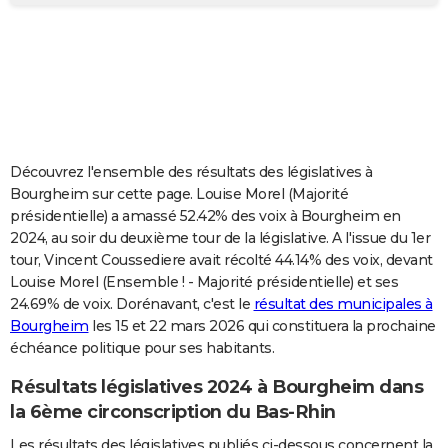
City break
Voyage de noces
Climat
Destinations
Voyage nature
Forum
+
PHOTO
GUIDES D'ACHAT
BONS PLANS
CARTE DE VOEUX
Découvrez l'ensemble des résultats des législatives à
Carte Bonne année
Carte Pâques
Carte de Noël
Carte Saint-Valentin
Carte d'anniversaire
DICTIONNAIRE
Bourgheim sur cette page. Louise Morel (Majorité
présidentielle) a amassé 52.42% des voix à Bourgheim en
Biographies
Expressions
Dictionnaire
Citations
Proverbes
PROGRAMME TV
2024, au soir du deuxième tour de la législative. A l'issue du 1er
tour, Vincent Coussediere avait récolté 44.14% des voix, devant
COPAINS D'AVANT
Louise Morel (Ensemble ! - Majorité présidentielle) et ses
24.69% de voix. Dorénavant, c'est le
résultat des municipales à
Se connecter
Collèges
Universités
Service militaire
S'inscrire
Lycées
Primaires
Entreprises
Avis de recherche
AVIS DE DÉCÈS
Bourgheim
les 15 et 22 mars 2026 qui constituera la prochaine
échéance politique pour ses habitants.
FORUM
Lifestyle
Sport
Television
Cinema
Bricolage
Culture
Auto
Voyage
Résultats législatives 2024 à Bourgheim dans
la 6ème circonscription du Bas-Rhin
Les résultats des législatives publiés ci-dessous concernent la