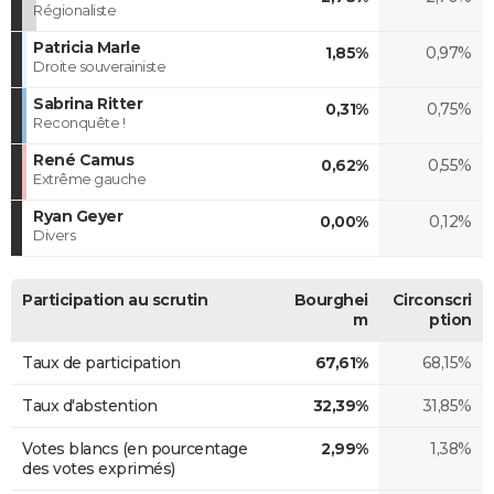
Régionaliste
Patricia Marle
1,85%
0,97%
Droite souverainiste
Sabrina Ritter
0,31%
0,75%
Reconquête !
René Camus
0,62%
0,55%
Extrême gauche
Ryan Geyer
0,00%
0,12%
Divers
Participation au scrutin
Bourghei
Circonscri
m
ption
Taux de participation
67,61%
68,15%
Taux d'abstention
32,39%
31,85%
Votes blancs (en pourcentage
2,99%
1,38%
des votes exprimés)