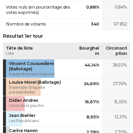
Votes nuls (en pourcentage des
0,88%
0,84%
votes exprimés)
Nombre de votants
340
67 852
Résultat 1er tour
Tête de liste
Bourghei
Circonscri
Liste
m
ption
Vincent Coussediere
44,14%
38,50%
(Ballotage)
Rassemblement National
Louise Morel (Ballotage)
24,69%
27,76%
Ensemble ! (Majorité
présidentielle)
Didier Andres
16,67%
15,35%
Union de la gauche
Jean Biehler
8,95%
13,31%
Les Républicains
Carine Hamm
2,78%
2,70%