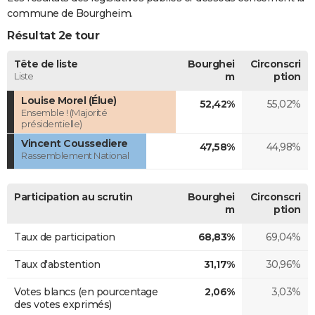
commune de Bourgheim.
Résultat 2e tour
Tête de liste
Bourghei
Circonscri
Liste
m
ption
Louise Morel (Élue)
52,42%
55,02%
Ensemble ! (Majorité
présidentielle)
Vincent Coussediere
47,58%
44,98%
Rassemblement National
Participation au scrutin
Bourghei
Circonscri
m
ption
Taux de participation
68,83%
69,04%
Taux d'abstention
31,17%
30,96%
Votes blancs (en pourcentage
2,06%
3,03%
des votes exprimés)