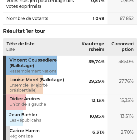
Votes nuls (en pourcentage des
0,57%
0,84%
votes exprimés)
Nombre de votants
1 049
67 852
Résultat 1er tour
Tête de liste
Krauterge
Circonscri
Liste
rsheim
ption
Vincent Coussediere
39,74%
38,50%
(Ballotage)
Rassemblement National
Louise Morel (Ballotage)
29,29%
27,76%
Ensemble ! (Majorité
présidentielle)
Didier Andres
12,13%
15,35%
Union de la gauche
Jean Biehler
10,85%
13,31%
Les Républicains
Carine Hamm
6,31%
2,70%
Régionaliste