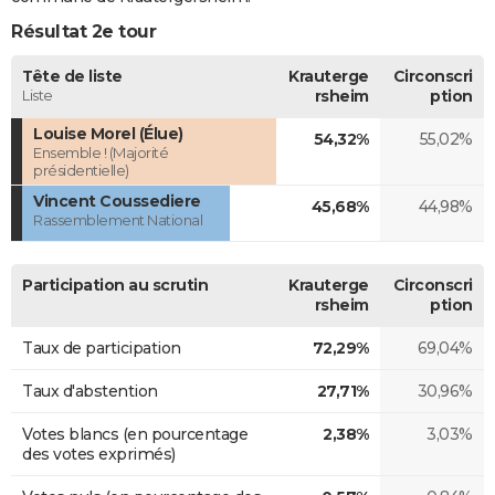
Résultat 2e tour
Tête de liste
Krauterge
Circonscri
Liste
rsheim
ption
Louise Morel (Élue)
54,32%
55,02%
Ensemble ! (Majorité
présidentielle)
Vincent Coussediere
45,68%
44,98%
Rassemblement National
Participation au scrutin
Krauterge
Circonscri
rsheim
ption
Taux de participation
72,29%
69,04%
Taux d'abstention
27,71%
30,96%
Votes blancs (en pourcentage
2,38%
3,03%
des votes exprimés)