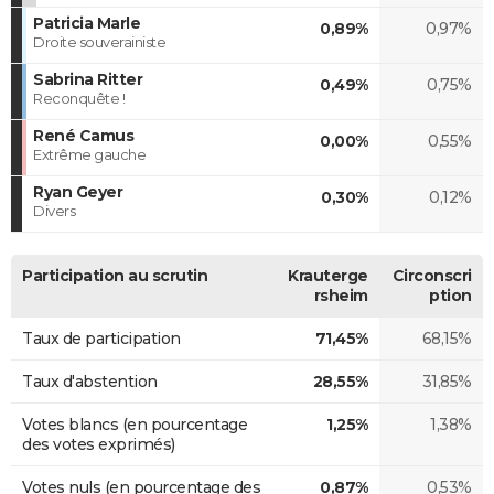
Patricia Marle
0,89%
0,97%
Droite souverainiste
Sabrina Ritter
0,49%
0,75%
Reconquête !
René Camus
0,00%
0,55%
Extrême gauche
Ryan Geyer
0,30%
0,12%
Divers
Participation au scrutin
Krauterge
Circonscri
rsheim
ption
Taux de participation
71,45%
68,15%
Taux d'abstention
28,55%
31,85%
Votes blancs (en pourcentage
1,25%
1,38%
des votes exprimés)
Votes nuls (en pourcentage des
0,87%
0,53%