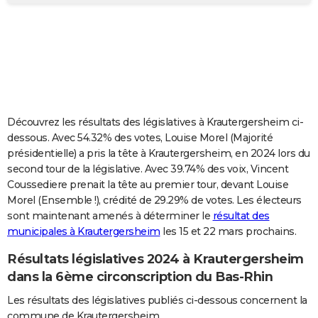
City break
Voyage de noces
Climat
Destinations
Voyage nature
Forum
+
PHOTO
GUIDES D'ACHAT
BONS PLANS
CARTE DE VOEUX
Découvrez les résultats des législatives à Krautergersheim ci-
Carte Bonne année
Carte Pâques
Carte de Noël
Carte Saint-Valentin
Carte d'anniversaire
DICTIONNAIRE
dessous. Avec 54.32% des votes, Louise Morel (Majorité
présidentielle) a pris la tête à Krautergersheim, en 2024 lors du
Biographies
Expressions
Dictionnaire
Citations
Proverbes
PROGRAMME TV
second tour de la législative. Avec 39.74% des voix, Vincent
Coussediere prenait la tête au premier tour, devant Louise
COPAINS D'AVANT
Morel (Ensemble !), crédité de 29.29% de votes. Les électeurs
sont maintenant amenés à déterminer le
résultat des
Se connecter
Collèges
Universités
Service militaire
S'inscrire
Lycées
Primaires
Entreprises
Avis de recherche
AVIS DE DÉCÈS
municipales à Krautergersheim
les 15 et 22 mars prochains.
FORUM
Résultats législatives 2024 à Krautergersheim
Lifestyle
Sport
Television
Cinema
Bricolage
Culture
Auto
Voyage
dans la 6ème circonscription du Bas-Rhin
Les résultats des législatives publiés ci-dessous concernent la
commune de Krautergersheim.