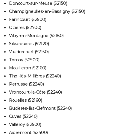
Doncourt-sur-Meuse (52150)
Champigneulles-en-Bassigny (52150)
Farincourt (52500)
Ozières (52700)
Vitry-en-Montagne (52160)
Silvarouvres (52120)
Vaudrecourt (52150)
Tornay (52500)
Mouilleron (52160)
Thol-lès-Millières (52240)
Perrusse (52240)
Vroncourt-la-Côte (52240)
Rouelles (52160)
Buxières-lès-Clefmont (52240)
Cuves (52240)
Valleroy (52500)
Aigremont (52400)