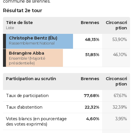
commune de Brennes.
Résultat 2e tour
Tête de liste
Brennes
Circonscri
Liste
ption
Christophe Bentz (Élu)
48,15%
53,90%
Rassemblement National
Bérangère Abba
51,85%
46,10%
Ensemble ! (Majorité
présidentielle)
Participation au scrutin
Brennes
Circonscri
ption
Taux de participation
77,68%
67,61%
Taux d'abstention
22,32%
32,39%
Votes blancs (en pourcentage
4,60%
3,95%
des votes exprimés)