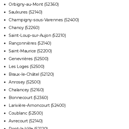
Orbigny-au-Mont (52360)
Saulxures (52140)
Champigny-sous-Varennes (52400)
Chanoy (52260)
Saint-Loup-sur-Aujon (52210)
Rançonnières (52140)
Saint-Maurice (52200)
Genevrières (52500)
Les Loges (52500)
Braux-le-Châtel (52120)
Anrosey (52500)
Chalancey (52160)
Bonnecourt (52360)
Larivière-Arnoncourt (52400)
Coublanc (52500)
Avrecourt (52140)
Pont-la-Ville (52120)