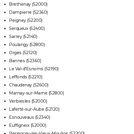
Brethenay (52000)
Dampierre (52360)
Peigney (52200)
Serqueux (52400)
Sarrey (52140)
Poulangy (52800)
Orges (52120)
Bannes (52360)
Le Val-d'Esnoms (52190)
Leffonds (52210)
Chaudenay (52600)
Marnay-sur-Marne (52800)
Verbiesles (52000)
Laferté-sur-Aube (52120)
Esnouveaux (52340)
Euffigneix (52000)
Perrancey-les-Vieux-Moulins (52200)