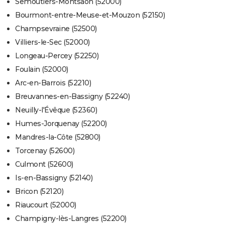
Semoutiers-Montsaon (52000)
Bourmont-entre-Meuse-et-Mouzon (52150)
Champsevraine (52500)
Villiers-le-Sec (52000)
Longeau-Percey (52250)
Foulain (52000)
Arc-en-Barrois (52210)
Breuvannes-en-Bassigny (52240)
Neuilly-l'Évêque (52360)
Humes-Jorquenay (52200)
Mandres-la-Côte (52800)
Torcenay (52600)
Culmont (52600)
Is-en-Bassigny (52140)
Bricon (52120)
Riaucourt (52000)
Champigny-lès-Langres (52200)