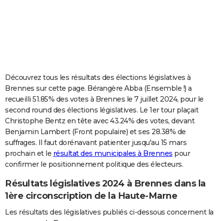
City break
Voyage de noces
Climat
Destinations
Voyage nature
Forum
+
PHOTO
GUIDES D'ACHAT
BONS PLANS
CARTE DE VOEUX
Découvrez tous les résultats des élections législatives à
Brennes sur cette page. Bérangère Abba (Ensemble !) a
Carte Bonne année
Carte Pâques
Carte de Noël
Carte Saint-Valentin
Carte d'anniversaire
DICTIONNAIRE
recueilli 51.85% des votes à Brennes le 7 juillet 2024, pour le
second round des élections législatives. Le 1er tour plaçait
Biographies
Expressions
Dictionnaire
Citations
Proverbes
PROGRAMME TV
Christophe Bentz en tête avec 43.24% des votes, devant
Benjamin Lambert (Front populaire) et ses 28.38% de
COPAINS D'AVANT
suffrages. Il faut dorénavant patienter jusqu'au 15 mars
Se connecter
Collèges
Universités
Service militaire
S'inscrire
Lycées
Primaires
Entreprises
Avis de recherche
AVIS DE DÉCÈS
prochain et le
résultat des municipales à Brennes
pour
confirmer le positionnement politique des électeurs.
FORUM
Résultats législatives 2024 à Brennes dans la
Lifestyle
Sport
Television
Cinema
Bricolage
Culture
Auto
Voyage
1ère circonscription de la Haute-Marne
Les résultats des législatives publiés ci-dessous concernent la