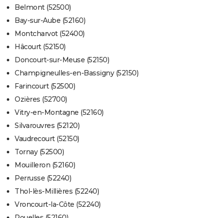
Belmont (52500)
Bay-sur-Aube (52160)
Montcharvot (52400)
Hâcourt (52150)
Doncourt-sur-Meuse (52150)
Champigneulles-en-Bassigny (52150)
Farincourt (52500)
Ozières (52700)
Vitry-en-Montagne (52160)
Silvarouvres (52120)
Vaudrecourt (52150)
Tornay (52500)
Mouilleron (52160)
Perrusse (52240)
Thol-lès-Millières (52240)
Vroncourt-la-Côte (52240)
Rouelles (52160)