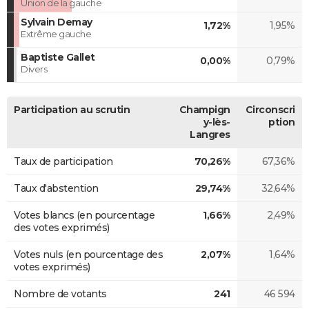
Union de la gauche
Sylvain Demay
1,72%
1,95%
Extrême gauche
Baptiste Gallet
0,00%
0,79%
Divers
Participation au scrutin
Champign
Circonscri
y-lès-
ption
Langres
Taux de participation
70,26%
67,36%
Taux d'abstention
29,74%
32,64%
Votes blancs (en pourcentage
1,66%
2,49%
des votes exprimés)
Votes nuls (en pourcentage des
2,07%
1,64%
votes exprimés)
Nombre de votants
241
46 594