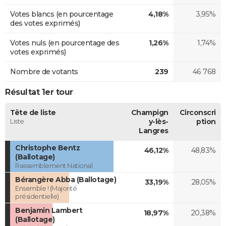
Votes blancs (en pourcentage
4,18%
3,95%
des votes exprimés)
Votes nuls (en pourcentage des
1,26%
1,74%
votes exprimés)
Nombre de votants
239
46 768
Résultat 1er tour
Tête de liste
Champign
Circonscri
Liste
y-lès-
ption
Langres
Christophe Bentz
46,12%
48,83%
(Ballotage)
Rassemblement National
Bérangère Abba (Ballotage)
33,19%
28,05%
Ensemble ! (Majorité
présidentielle)
Benjamin Lambert
18,97%
20,38%
(Ballotage)