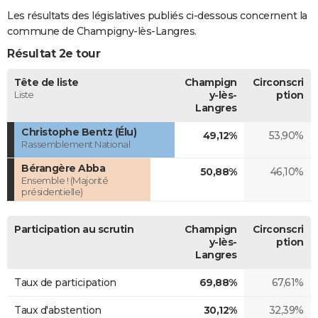
Les résultats des législatives publiés ci-dessous concernent la
commune de Champigny-lès-Langres.
Résultat 2e tour
Tête de liste
Champign
Circonscri
Liste
y-lès-
ption
Langres
Christophe Bentz (Élu)
49,12%
53,90%
Rassemblement National
Bérangère Abba
50,88%
46,10%
Ensemble ! (Majorité
présidentielle)
Participation au scrutin
Champign
Circonscri
y-lès-
ption
Langres
Taux de participation
69,88%
67,61%
Taux d'abstention
30,12%
32,39%