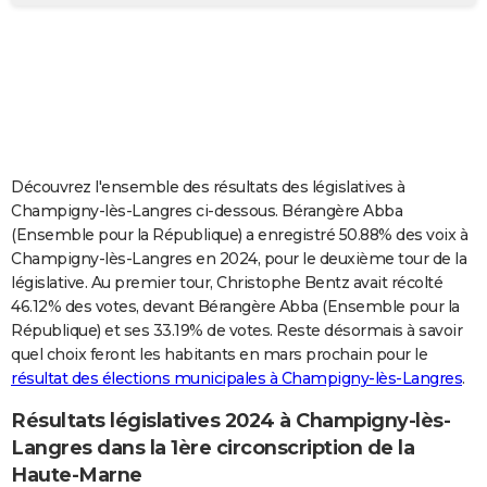
City break
Voyage de noces
Climat
Destinations
Voyage nature
Forum
+
PHOTO
GUIDES D'ACHAT
BONS PLANS
CARTE DE VOEUX
Découvrez l'ensemble des résultats des législatives à
Carte Bonne année
Carte Pâques
Carte de Noël
Carte Saint-Valentin
Carte d'anniversaire
DICTIONNAIRE
Champigny-lès-Langres ci-dessous. Bérangère Abba
(Ensemble pour la République) a enregistré 50.88% des voix à
Biographies
Expressions
Dictionnaire
Citations
Proverbes
PROGRAMME TV
Champigny-lès-Langres en 2024, pour le deuxième tour de la
législative. Au premier tour, Christophe Bentz avait récolté
COPAINS D'AVANT
46.12% des votes, devant Bérangère Abba (Ensemble pour la
République) et ses 33.19% de votes. Reste désormais à savoir
Se connecter
Collèges
Universités
Service militaire
S'inscrire
Lycées
Primaires
Entreprises
Avis de recherche
AVIS DE DÉCÈS
quel choix feront les habitants en mars prochain pour le
résultat des élections municipales à Champigny-lès-Langres
.
FORUM
Lifestyle
Sport
Television
Cinema
Bricolage
Culture
Auto
Voyage
Résultats législatives 2024 à Champigny-lès-
Langres dans la 1ère circonscription de la
Haute-Marne