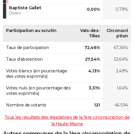
Baptiste Gallet
0,00%
0,79%
Divers
Participation au scrutin
Vals-des-
Circonscri
Tilles
ption
Taux de participation
72,46%
67,36%
Taux d'abstention
27,54%
32,64%
Votes blancs (en pourcentage
4,13%
2,49%
des votes exprimés)
Votes nuls (en pourcentage des
3,31%
1,64%
votes exprimés)
Nombre de votants
121
46 594
Tous les résultats des législatives de la 1ère circonscription de
la Haute-Marne
Autres communes de la 1ère circonscription de