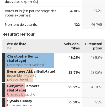
des votes exprimés)
Votes nuls (en pourcentage des
4,10%
1,74%
votes exprimés)
Nombre de votants
122
46 768
Résultat 1er tour
Tête de liste
Vals-des-
Circonscri
Liste
Tilles
ption
Christophe Bentz
48,21%
48,83%
(Ballotage)
Rassemblement National
Bérangère Abba (Ballotage)
35,71%
28,05%
Ensemble ! (Majorité
présidentielle)
Benjamin Lambert
16,07%
20,38%
(Ballotage)
Union de la gauche
Sylvain Demay
0,00%
1,95%
Extrême gauche