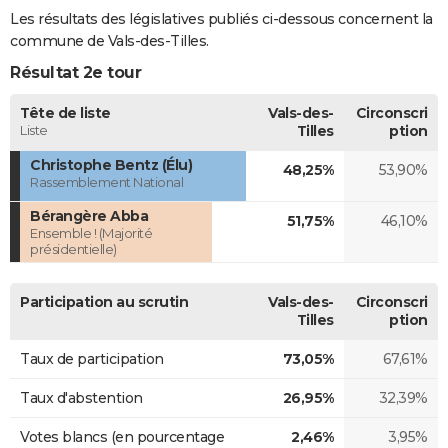
Les résultats des législatives publiés ci-dessous concernent la
commune de Vals-des-Tilles.
Résultat 2e tour
Tête de liste
Vals-des-
Circonscri
Liste
Tilles
ption
Christophe Bentz (Élu)
48,25%
53,90%
Rassemblement National
Bérangère Abba
51,75%
46,10%
Ensemble ! (Majorité
présidentielle)
Participation au scrutin
Vals-des-
Circonscri
Tilles
ption
Taux de participation
73,05%
67,61%
Taux d'abstention
26,95%
32,39%
Votes blancs (en pourcentage
2,46%
3,95%