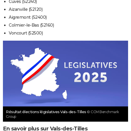
Cuves (52240)
Aizanville (52120)
Aigremont (52400)
Colmier-le-Bas (52160)
Voncourt (52500)
Résultat élections législatives Vals-des-Tilles
© CCM Benchmark
Group
En savoir plus sur Vals-des-Tilles