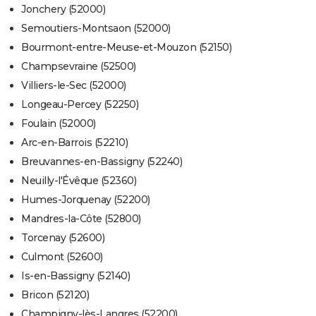
Jonchery (52000)
Semoutiers-Montsaon (52000)
Bourmont-entre-Meuse-et-Mouzon (52150)
Champsevraine (52500)
Villiers-le-Sec (52000)
Longeau-Percey (52250)
Foulain (52000)
Arc-en-Barrois (52210)
Breuvannes-en-Bassigny (52240)
Neuilly-l'Évêque (52360)
Humes-Jorquenay (52200)
Mandres-la-Côte (52800)
Torcenay (52600)
Culmont (52600)
Is-en-Bassigny (52140)
Bricon (52120)
Champigny-lès-Langres (52200)