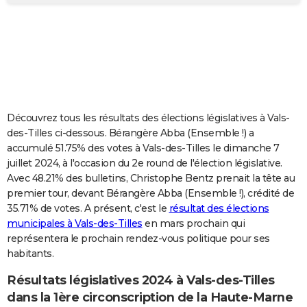
City break
Voyage de noces
Climat
Destinations
Voyage nature
Forum
+
PHOTO
GUIDES D'ACHAT
BONS PLANS
CARTE DE VOEUX
Découvrez tous les résultats des élections législatives à Vals-
Carte Bonne année
Carte Pâques
Carte de Noël
Carte Saint-Valentin
Carte d'anniversaire
DICTIONNAIRE
des-Tilles ci-dessous. Bérangère Abba (Ensemble !) a
accumulé 51.75% des votes à Vals-des-Tilles le dimanche 7
Biographies
Expressions
Dictionnaire
Citations
Proverbes
PROGRAMME TV
juillet 2024, à l'occasion du 2e round de l'élection législative.
Avec 48.21% des bulletins, Christophe Bentz prenait la tête au
COPAINS D'AVANT
premier tour, devant Bérangère Abba (Ensemble !), crédité de
35.71% de votes. A présent, c'est le
résultat des élections
Se connecter
Collèges
Universités
Service militaire
S'inscrire
Lycées
Primaires
Entreprises
Avis de recherche
AVIS DE DÉCÈS
municipales à Vals-des-Tilles
en mars prochain qui
représentera le prochain rendez-vous politique pour ses
FORUM
habitants.
Lifestyle
Sport
Television
Cinema
Bricolage
Culture
Auto
Voyage
Résultats législatives 2024 à Vals-des-Tilles
dans la 1ère circonscription de la Haute-Marne