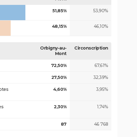
51,85%
53,90%
48,15%
46,10%
Orbigny-au-
Circonscription
Mont
72,50%
67,61%
27,50%
32,39%
otes
4,60%
3,95%
es
2,30%
1,74%
87
46 768