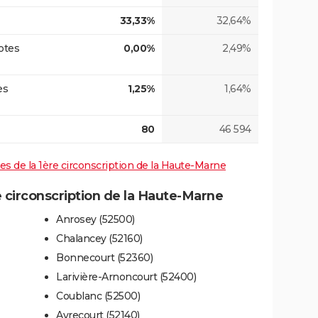
33,33%
32,64%
otes
0,00%
2,49%
es
1,25%
1,64%
80
46 594
ives de la 1ère circonscription de la Haute-Marne
 circonscription de la Haute-Marne
Anrosey (52500)
Chalancey (52160)
Bonnecourt (52360)
Larivière-Arnoncourt (52400)
Coublanc (52500)
Avrecourt (52140)