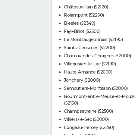
Châteauvillain (52120)
Rolampont (52260)
Biesles (52340)
Fayl-Billot (52500)
Le Montsaugeonnais (52190)
Saints-Geosmes (52200)
Chamarandes-Choignes (52000)
Villegusien-le-Lac (52190)
Haute-Amance (52600)
Jonchery (52000)
Semoutiers-Montsaon (52000)
Bourmont-entre-Meuse-et-Mouz
(52150)
Champsevraine (52500)
Villiers-le-Sec (52000)
Longeau-Percey (52250)