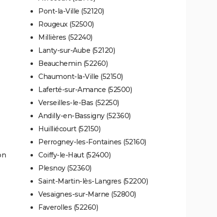
Pont-la-Ville (52120)
Rougeux (52500)
Millières (52240)
Lanty-sur-Aube (52120)
Beauchemin (52260)
Chaumont-la-Ville (52150)
Laferté-sur-Amance (52500)
Verseilles-le-Bas (52250)
Andilly-en-Bassigny (52360)
Huilliécourt (52150)
Perrogney-les-Fontaines (52160)
on
Coiffy-le-Haut (52400)
Plesnoy (52360)
Saint-Martin-lès-Langres (52200)
Vesaignes-sur-Marne (52800)
Faverolles (52260)