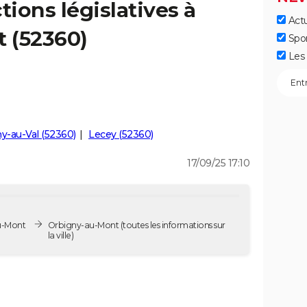
tions législatives à
Actu
 (52360)
Spo
Les 
y-au-Val (52360)
Lecey (52360)
17/09/25 17:10
au-Mont
Orbigny-au-Mont
(toutes les informations sur
la ville)