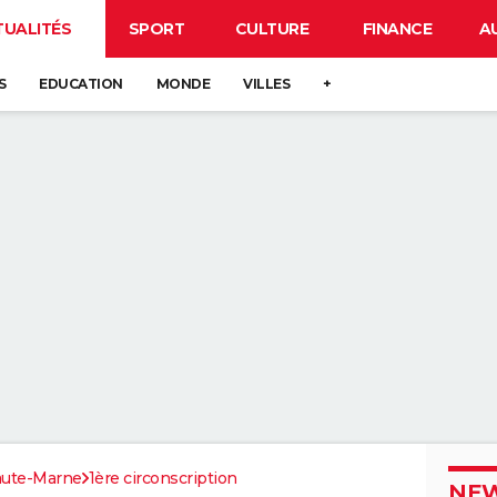
TUALITÉS
SPORT
CULTURE
FINANCE
A
S
EDUCATION
MONDE
VILLES
+
ute-Marne
1ère circonscription
NEW