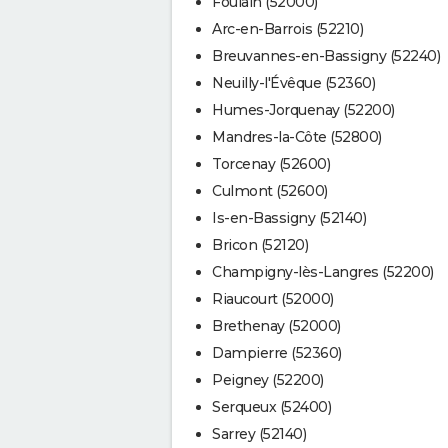
Foulain (52000)
Arc-en-Barrois (52210)
Breuvannes-en-Bassigny (52240)
Neuilly-l'Évêque (52360)
Humes-Jorquenay (52200)
Mandres-la-Côte (52800)
Torcenay (52600)
Culmont (52600)
Is-en-Bassigny (52140)
Bricon (52120)
Champigny-lès-Langres (52200)
Riaucourt (52000)
Brethenay (52000)
Dampierre (52360)
Peigney (52200)
Serqueux (52400)
Sarrey (52140)