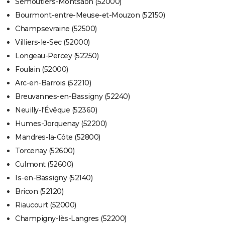
Semoutiers-Montsaon (52000)
Bourmont-entre-Meuse-et-Mouzon (52150)
Champsevraine (52500)
Villiers-le-Sec (52000)
Longeau-Percey (52250)
Foulain (52000)
Arc-en-Barrois (52210)
Breuvannes-en-Bassigny (52240)
Neuilly-l'Évêque (52360)
Humes-Jorquenay (52200)
Mandres-la-Côte (52800)
Torcenay (52600)
Culmont (52600)
Is-en-Bassigny (52140)
Bricon (52120)
Riaucourt (52000)
Champigny-lès-Langres (52200)