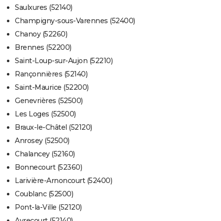
Saulxures (52140)
Champigny-sous-Varennes (52400)
Chanoy (52260)
Brennes (52200)
Saint-Loup-sur-Aujon (52210)
Rançonnières (52140)
Saint-Maurice (52200)
Genevrières (52500)
Les Loges (52500)
Braux-le-Châtel (52120)
Anrosey (52500)
Chalancey (52160)
Bonnecourt (52360)
Larivière-Arnoncourt (52400)
Coublanc (52500)
Pont-la-Ville (52120)
Avrecourt (52140)