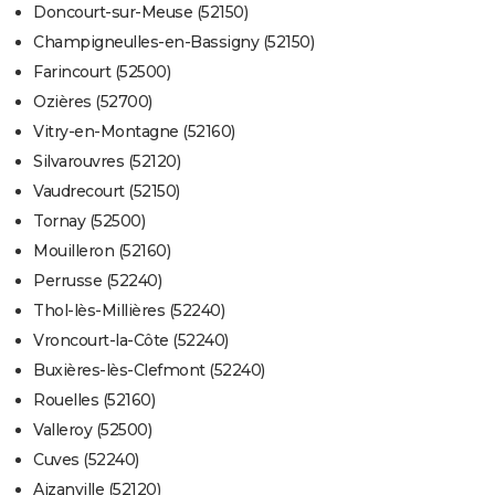
Doncourt-sur-Meuse (52150)
Champigneulles-en-Bassigny (52150)
Farincourt (52500)
Ozières (52700)
Vitry-en-Montagne (52160)
Silvarouvres (52120)
Vaudrecourt (52150)
Tornay (52500)
Mouilleron (52160)
Perrusse (52240)
Thol-lès-Millières (52240)
Vroncourt-la-Côte (52240)
Buxières-lès-Clefmont (52240)
Rouelles (52160)
Valleroy (52500)
Cuves (52240)
Aizanville (52120)