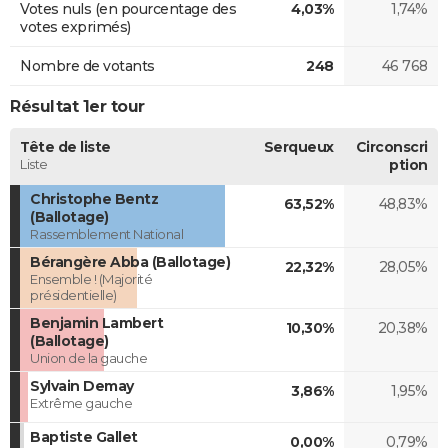
Votes nuls (en pourcentage des
4,03%
1,74%
votes exprimés)
Nombre de votants
248
46 768
Résultat 1er tour
Tête de liste
Serqueux
Circonscri
Liste
ption
Christophe Bentz
63,52%
48,83%
(Ballotage)
Rassemblement National
Bérangère Abba (Ballotage)
22,32%
28,05%
Ensemble ! (Majorité
présidentielle)
Benjamin Lambert
10,30%
20,38%
(Ballotage)
Union de la gauche
Sylvain Demay
3,86%
1,95%
Extrême gauche
Baptiste Gallet
0,00%
0,79%