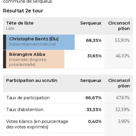
commune de Serqueux.
Résultat 2e tour
Tête de liste
Serqueux
Circonscri
Liste
ption
Christophe Bentz (Élu)
68,35%
53,90%
Rassemblement National
Bérangère Abba
31,65%
46,10%
Ensemble ! (Majorité
présidentielle)
Participation au scrutin
Serqueux
Circonscri
ption
Taux de participation
66,67%
67,61%
Taux d'abstention
33,33%
32,39%
Votes blancs (en pourcentage
0,40%
3,95%
des votes exprimés)