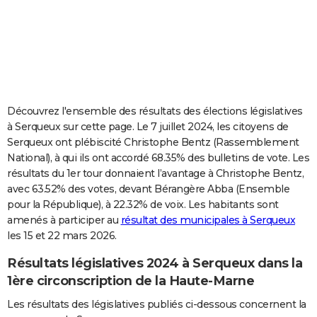
City break
Voyage de noces
Climat
Destinations
Voyage nature
Forum
+
PHOTO
GUIDES D'ACHAT
BONS PLANS
CARTE DE VOEUX
Découvrez l'ensemble des résultats des élections législatives
à Serqueux sur cette page. Le 7 juillet 2024, les citoyens de
Carte Bonne année
Carte Pâques
Carte de Noël
Carte Saint-Valentin
Carte d'anniversaire
DICTIONNAIRE
Serqueux ont plébiscité Christophe Bentz (Rassemblement
National), à qui ils ont accordé 68.35% des bulletins de vote. Les
Biographies
Expressions
Dictionnaire
Citations
Proverbes
PROGRAMME TV
résultats du 1er tour donnaient l’avantage à Christophe Bentz,
avec 63.52% des votes, devant Bérangère Abba (Ensemble
COPAINS D'AVANT
pour la République), à 22.32% de voix. Les habitants sont
Se connecter
Collèges
Universités
Service militaire
S'inscrire
Lycées
Primaires
Entreprises
Avis de recherche
AVIS DE DÉCÈS
amenés à participer au
résultat des municipales à Serqueux
les 15 et 22 mars 2026.
FORUM
Résultats législatives 2024 à Serqueux dans la
Lifestyle
Sport
Television
Cinema
Bricolage
Culture
Auto
Voyage
1ère circonscription de la Haute-Marne
Les résultats des législatives publiés ci-dessous concernent la