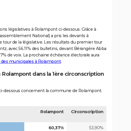
tions législatives à Rolampont ci-dessous. Grâce à
assemblement National) a pris les devants à
our de la législative. Les résultats du premier tour
ntz, avec 56.11% des bulletins, devant Bérangère Abba
7% de voix. La prochaine échéance électorale aura
t des municipales à Rolampont
.
à Rolampont dans la 1ère circonscription
iés ci-dessous concernent la commune de Rolampont.
Rolampont
Circonscription
60,37%
53,90%