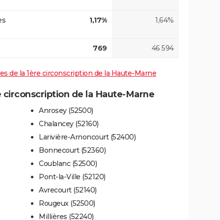
es
1,17%
1,64%
769
46 594
ives de la 1ère circonscription de la Haute-Marne
 circonscription de la Haute-Marne
Anrosey (52500)
Chalancey (52160)
Larivière-Arnoncourt (52400)
Bonnecourt (52360)
Coublanc (52500)
Pont-la-Ville (52120)
Avrecourt (52140)
Rougeux (52500)
Millières (52240)