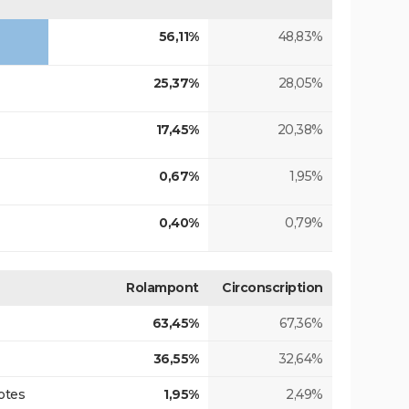
56,11%
48,83%
25,37%
28,05%
17,45%
20,38%
0,67%
1,95%
0,40%
0,79%
Rolampont
Circonscription
63,45%
67,36%
36,55%
32,64%
otes
1,95%
2,49%