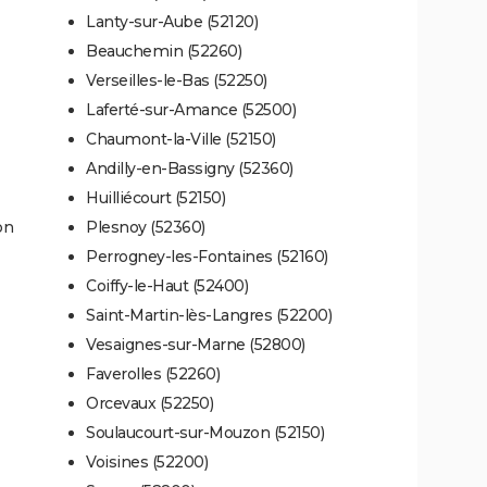
Lanty-sur-Aube (52120)
Beauchemin (52260)
Verseilles-le-Bas (52250)
Laferté-sur-Amance (52500)
Chaumont-la-Ville (52150)
Andilly-en-Bassigny (52360)
Huilliécourt (52150)
on
Plesnoy (52360)
Perrogney-les-Fontaines (52160)
Coiffy-le-Haut (52400)
Saint-Martin-lès-Langres (52200)
Vesaignes-sur-Marne (52800)
Faverolles (52260)
Orcevaux (52250)
Soulaucourt-sur-Mouzon (52150)
Voisines (52200)