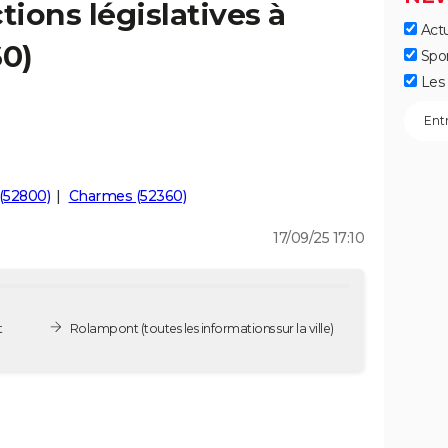
tions législatives à
Actu
0)
Spo
Les 
 (52800)
Charmes (52360)
17/09/25 17:10
t
Rolampont
(toutes les informations sur la ville)