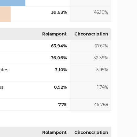
39,63%
46,10%
Rolampont
Circonscription
63,94%
67,61%
36,06%
32,39%
otes
3,10%
3,95%
es
0,52%
1,74%
775
46 768
Rolampont
Circonscription