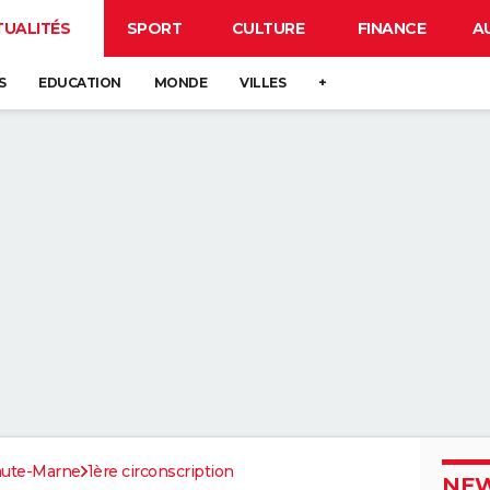
TUALITÉS
SPORT
CULTURE
FINANCE
A
S
EDUCATION
MONDE
VILLES
+
ute-Marne
1ère circonscription
NEW