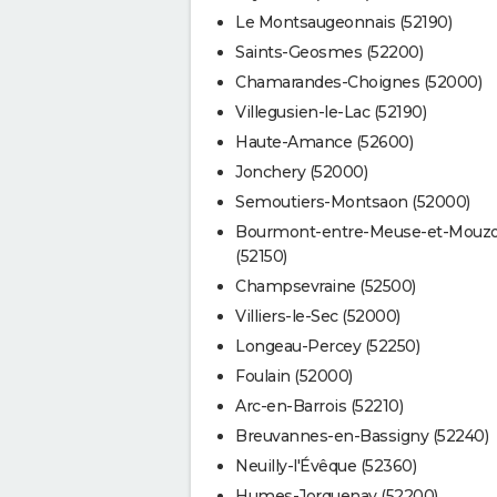
Le Montsaugeonnais (52190)
Saints-Geosmes (52200)
Chamarandes-Choignes (52000)
Villegusien-le-Lac (52190)
Haute-Amance (52600)
Jonchery (52000)
Semoutiers-Montsaon (52000)
Bourmont-entre-Meuse-et-Mouz
(52150)
Champsevraine (52500)
Villiers-le-Sec (52000)
Longeau-Percey (52250)
Foulain (52000)
Arc-en-Barrois (52210)
Breuvannes-en-Bassigny (52240)
Neuilly-l'Évêque (52360)
Humes-Jorquenay (52200)