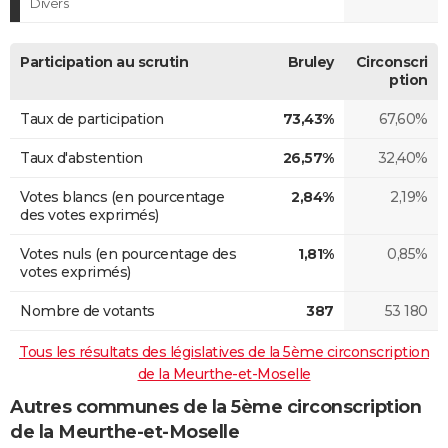
Divers
Participation au scrutin
Bruley
Circonscri
ption
Taux de participation
73,43%
67,60%
Taux d'abstention
26,57%
32,40%
Votes blancs (en pourcentage
2,84%
2,19%
des votes exprimés)
Votes nuls (en pourcentage des
1,81%
0,85%
votes exprimés)
Nombre de votants
387
53 180
Tous les résultats des législatives de la 5ème circonscription
de la Meurthe-et-Moselle
Autres communes de la 5ème circonscription
de la Meurthe-et-Moselle