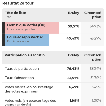
Résultat 2e tour
Tête de liste
Bruley
Circonscri
Liste
ption
Dominique Potier (Élu)
59,51%
54,73%
Union de la gauche
Louis-Joseph Pecher
40,49%
45,27%
Extrême droite
Participation au scrutin
Bruley
Circonscri
ption
Taux de participation
76,43%
68,24%
Taux d'abstention
23,57%
31,76%
Votes blancs (en pourcentage
6,47%
3,49%
des votes exprimés)
Votes nuls (en pourcentage des
1,99%
1,00%
votes exprimés)