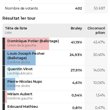
Nombre de votants
402
53 697
Résultat 1er tour
Tête de liste
Bruley
Circonscri
Liste
ption
Dominique Potier (Ballotage)
41,19%
43,47%
Union de la gauche
Louis-Joseph Pecher
24,93%
30,45%
(Ballotage)
Extrême droite
Quentin Vinot
27,91%
14,00%
Les Républicains
Pierre-Nicolas Nups
4,61%
10,06%
Extrême droite
Miriam Aubert
0,54%
1,54%
Extrême gauche
Edouard Mathieu
0,81%
0,47%