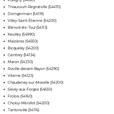
Pulligny (54160)
Thiaucourt-Regniéville (54470)
Domgermain (54119)
Villey-Saint-Étienne (54200)
Blénod-lès-Toul (54113)
Xeuilley (54990)
Maizières (54550)
Bicqueley (54200)
Ceintrey (54134)
Maron (54230)
Roville-devant-Bayon (54290)
Viterne (54123)
Chaudeney-sur-Moselle (54200)
Sexey-aux-Forges (54550)
Frolois (54160)
Choloy-Ménillot (54200)
Tantonville (54116)