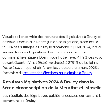
City break
Voyage de noces
Climat
Destinations
Voyage nature
Forum
+
PHOTO
GUIDES D'ACHAT
BONS PLANS
CARTE DE VOEUX
Visualisez l'ensemble des résultats des législatives à Bruley ci-
dessous. Dominique Potier (Union de la gauche) a accumulé
Carte Bonne année
Carte Pâques
Carte de Noël
Carte Saint-Valentin
Carte d'anniversaire
DICTIONNAIRE
59.51% des suffrages à Bruley le dimanche 7 juillet 2024, lors du
second tour des législatives. Les résultats du 1er tour
Biographies
Expressions
Dictionnaire
Citations
Proverbes
PROGRAMME TV
donnaient l’avantage à Dominique Potier, avec 41.19% des voix,
devant Quentin Vinot (Extrême droite), à 27.91% de bulletins.
COPAINS D'AVANT
Reste à savoir quel choix feront les électeurs en mars 2026 à
Se connecter
Collèges
Universités
Service militaire
S'inscrire
Lycées
Primaires
Entreprises
Avis de recherche
AVIS DE DÉCÈS
l'occasion du
résultat des élections municipales à Bruley
.
Résultats législatives 2024 à Bruley dans la
FORUM
5ème circonscription de la Meurthe-et-Moselle
Lifestyle
Sport
Television
Cinema
Bricolage
Culture
Auto
Voyage
Les résultats des législatives publiés ci-dessous concernent la
commune de Bruley.