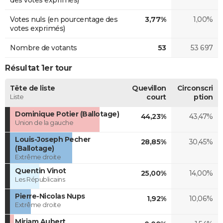
Votes nuls (en pourcentage des
3,77%
1,00%
votes exprimés)
Nombre de votants
53
53 697
Résultat 1er tour
Tête de liste
Quevillon
Circonscri
Liste
court
ption
Dominique Potier (Ballotage)
44,23%
43,47%
Union de la gauche
Louis-Joseph Pecher
28,85%
30,45%
(Ballotage)
Extrême droite
Quentin Vinot
25,00%
14,00%
Les Républicains
Pierre-Nicolas Nups
1,92%
10,06%
Extrême droite
Miriam Aubert