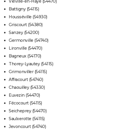
Viéville-en-Haye (54470)
Battigny (54115)
Housséville (54930)
Griscourt (54380)
Sanzey (54200)
Germonville (54740)
Lironville (54470)
Bagneux (54170)
Thorey-Lyautey (54115)
Grimonviller (54115)
Affracourt (54740)
Chaouilley (54330)
Euvezin (54470)
Fécocourt (54115)
Seicheprey (54470)
Saulxerotte (54115)
Jevoncourt (54740)