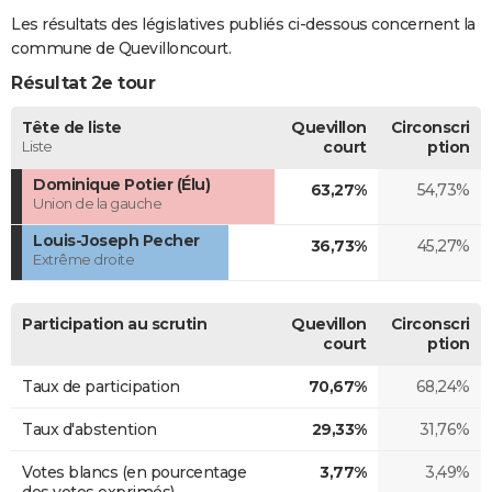
Les résultats des législatives publiés ci-dessous concernent la
commune de Quevilloncourt.
Résultat 2e tour
Tête de liste
Quevillon
Circonscri
Liste
court
ption
Dominique Potier (Élu)
63,27%
54,73%
Union de la gauche
Louis-Joseph Pecher
36,73%
45,27%
Extrême droite
Participation au scrutin
Quevillon
Circonscri
court
ption
Taux de participation
70,67%
68,24%
Taux d'abstention
29,33%
31,76%
Votes blancs (en pourcentage
3,77%
3,49%
des votes exprimés)