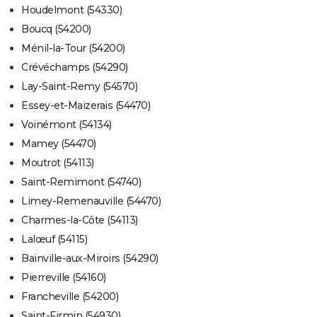
Houdelmont (54330)
Boucq (54200)
Ménil-la-Tour (54200)
Crévéchamps (54290)
Lay-Saint-Remy (54570)
Essey-et-Maizerais (54470)
Voinémont (54134)
Mamey (54470)
Moutrot (54113)
Saint-Remimont (54740)
Limey-Remenauville (54470)
Charmes-la-Côte (54113)
Lalœuf (54115)
Bainville-aux-Miroirs (54290)
Pierreville (54160)
Francheville (54200)
Saint-Firmin (54930)