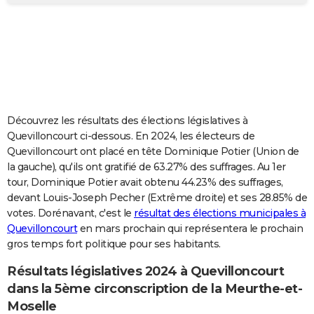
City break
Voyage de noces
Climat
Destinations
Voyage nature
Forum
+
PHOTO
GUIDES D'ACHAT
BONS PLANS
CARTE DE VOEUX
Découvrez les résultats des élections législatives à
Carte Bonne année
Carte Pâques
Carte de Noël
Carte Saint-Valentin
Carte d'anniversaire
DICTIONNAIRE
Quevilloncourt ci-dessous. En 2024, les électeurs de
Quevilloncourt ont placé en tête Dominique Potier (Union de
Biographies
Expressions
Dictionnaire
Citations
Proverbes
PROGRAMME TV
la gauche), qu'ils ont gratifié de 63.27% des suffrages. Au 1er
tour, Dominique Potier avait obtenu 44.23% des suffrages,
COPAINS D'AVANT
devant Louis-Joseph Pecher (Extrême droite) et ses 28.85% de
votes. Dorénavant, c'est le
résultat des élections municipales à
Se connecter
Collèges
Universités
Service militaire
S'inscrire
Lycées
Primaires
Entreprises
Avis de recherche
AVIS DE DÉCÈS
Quevilloncourt
en mars prochain qui représentera le prochain
gros temps fort politique pour ses habitants.
FORUM
Lifestyle
Sport
Television
Cinema
Bricolage
Culture
Auto
Voyage
Résultats législatives 2024 à Quevilloncourt
dans la 5ème circonscription de la Meurthe-et-
Moselle