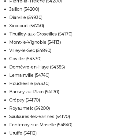
Pierre-la-Treiche (54200)
Jaillon (54200)
Diarville (54930)
Xirocourt (54740)
Thuilley-aux-Groseilles (54170)
Mont-le-Vignoble (54113)
Villey-le-Sec (54840)
Goviller (54330)
Domèvre-en-Haye (54385)
Lemainville (54740)
Houdreville (54330)
Barisey-au-Plain (54170)
Crépey (54170)
Royaumeix (54200)
Saulxures-lès-Vannes (54170)
Fontenoy-sur-Moselle (54840)
Uruffe (54112)