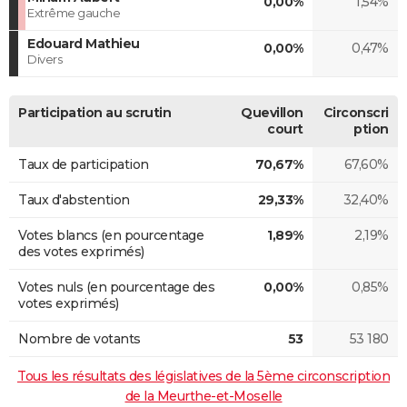
0,00%
1,54%
Extrême gauche
Edouard Mathieu
0,00%
0,47%
Divers
Participation au scrutin
Quevillon
Circonscri
court
ption
Taux de participation
70,67%
67,60%
Taux d'abstention
29,33%
32,40%
Votes blancs (en pourcentage
1,89%
2,19%
des votes exprimés)
Votes nuls (en pourcentage des
0,00%
0,85%
votes exprimés)
Nombre de votants
53
53 180
Tous les résultats des législatives de la 5ème circonscription
de la Meurthe-et-Moselle