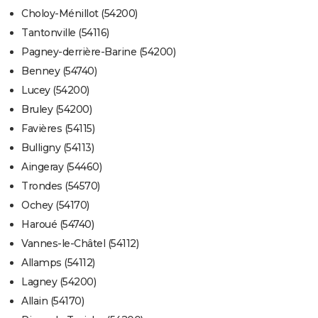
Choloy-Ménillot (54200)
Tantonville (54116)
Pagney-derrière-Barine (54200)
Benney (54740)
Lucey (54200)
Bruley (54200)
Favières (54115)
Bulligny (54113)
Aingeray (54460)
Trondes (54570)
Ochey (54170)
Haroué (54740)
Vannes-le-Châtel (54112)
Allamps (54112)
Lagney (54200)
Allain (54170)