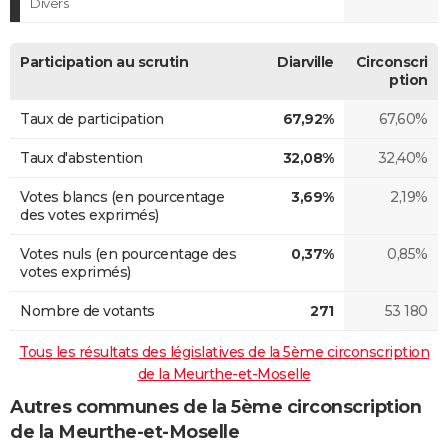
Divers
Participation au scrutin
Diarville
Circonscri
ption
Taux de participation
67,92%
67,60%
Taux d'abstention
32,08%
32,40%
Votes blancs (en pourcentage
3,69%
2,19%
des votes exprimés)
Votes nuls (en pourcentage des
0,37%
0,85%
votes exprimés)
Nombre de votants
271
53 180
Tous les résultats des législatives de la 5ème circonscription
de la Meurthe-et-Moselle
Autres communes de la 5ème circonscription
de la Meurthe-et-Moselle