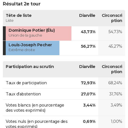
Résultat 2e tour
Tête de liste
Diarville
Circonscri
Liste
ption
Dominique Potier (Élu)
43,73%
54,73%
Union de la gauche
Louis-Joseph Pecher
56,27%
45,27%
Extrême droite
Participation au scrutin
Diarville
Circonscri
ption
Taux de participation
72,93%
68,24%
Taux d'abstention
27,07%
31,76%
Votes blancs (en pourcentage
3,44%
3,49%
des votes exprimés)
Votes nuls (en pourcentage des
0,69%
1,00%
votes exprimés)