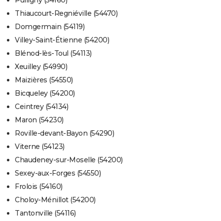
Pulligny (54160)
Thiaucourt-Regniéville (54470)
Domgermain (54119)
Villey-Saint-Étienne (54200)
Blénod-lès-Toul (54113)
Xeuilley (54990)
Maizières (54550)
Bicqueley (54200)
Ceintrey (54134)
Maron (54230)
Roville-devant-Bayon (54290)
Viterne (54123)
Chaudeney-sur-Moselle (54200)
Sexey-aux-Forges (54550)
Frolois (54160)
Choloy-Ménillot (54200)
Tantonville (54116)