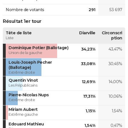
Nombre de votants
291
53 697
Résultat 1er tour
Tête de liste
Diarville
Circonscri
Liste
ption
Dominique Potier (Ballotage)
34,23%
43,47%
Union de la gauche
Louis-Joseph Pecher
33,08%
30,45%
(Ballotage)
Extrême droite
Quentin Vinot
12,69%
14,00%
Les Républicains
Pierre-Nicolas Nups
17,31%
10,06%
Extrême droite
Miriam Aubert
1,15%
1,54%
Extrême gauche
Edouard Mathieu
1,54%
0,47%