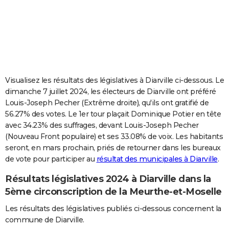
City break
Voyage de noces
Climat
Destinations
Voyage nature
Forum
+
PHOTO
GUIDES D'ACHAT
BONS PLANS
CARTE DE VOEUX
Visualisez les résultats des législatives à Diarville ci-dessous. Le
dimanche 7 juillet 2024, les électeurs de Diarville ont préféré
Carte Bonne année
Carte Pâques
Carte de Noël
Carte Saint-Valentin
Carte d'anniversaire
DICTIONNAIRE
Louis-Joseph Pecher (Extrême droite), qu'ils ont gratifié de
56.27% des votes. Le 1er tour plaçait Dominique Potier en tête
Biographies
Expressions
Dictionnaire
Citations
Proverbes
PROGRAMME TV
avec 34.23% des suffrages, devant Louis-Joseph Pecher
(Nouveau Front populaire) et ses 33.08% de voix. Les habitants
COPAINS D'AVANT
seront, en mars prochain, priés de retourner dans les bureaux
Se connecter
Collèges
Universités
Service militaire
S'inscrire
Lycées
Primaires
Entreprises
Avis de recherche
AVIS DE DÉCÈS
de vote pour participer au
résultat des municipales à Diarville
.
Résultats législatives 2024 à Diarville dans la
FORUM
5ème circonscription de la Meurthe-et-Moselle
Lifestyle
Sport
Television
Cinema
Bricolage
Culture
Auto
Voyage
Les résultats des législatives publiés ci-dessous concernent la
commune de Diarville.