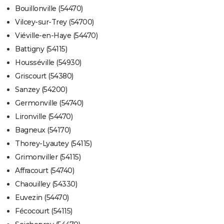
Bouillonville (54470)
Vilcey-sur-Trey (54700)
Viéville-en-Haye (54470)
Battigny (54115)
Housséville (54930)
Griscourt (54380)
Sanzey (54200)
Germonville (54740)
Lironville (54470)
Bagneux (54170)
Thorey-Lyautey (54115)
Grimonviller (54115)
Affracourt (54740)
Chaouilley (54330)
Euvezin (54470)
Fécocourt (54115)