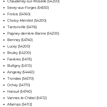
Chaudeney-sur-Moselle (54200)
Sexey-aux-Forges (54550)
Frolois (54160)
Choloy-Ménillot (54200)
Tantonville (54116)
Pagney-derrière-Barine (54200)
Benney (54740)
Lucey (54200)
Bruley (54200)
Favières (54115)
Bulligny (54113)
Aingeray (54460)
Trondes (54570)
Ochey (54170)
Haroué (54740)
Vannes-le-Châtel (54112)
Allamps (54112)