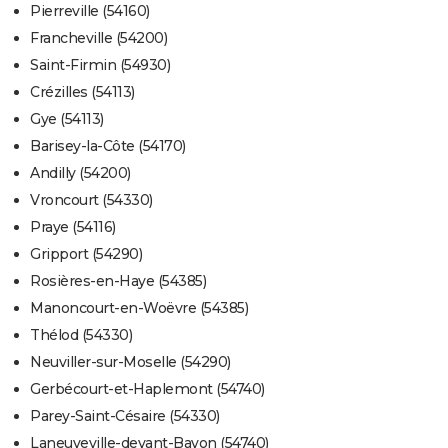
Pierreville (54160)
Francheville (54200)
Saint-Firmin (54930)
Crézilles (54113)
Gye (54113)
Barisey-la-Côte (54170)
Andilly (54200)
Vroncourt (54330)
Praye (54116)
Gripport (54290)
Rosières-en-Haye (54385)
Manoncourt-en-Woëvre (54385)
Thélod (54330)
Neuviller-sur-Moselle (54290)
Gerbécourt-et-Haplemont (54740)
Parey-Saint-Césaire (54330)
Laneuveville-devant-Bayon (54740)