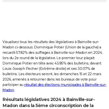
City break
Voyage de noces
Climat
Destinations
Voyage nature
Forum
+
PHOTO
GUIDES D'ACHAT
BONS PLANS
CARTE DE VOEUX
Visualisez tous les résultats des législatives à Bainville-sur-
Carte Bonne année
Carte Pâques
Carte de Noël
Carte Saint-Valentin
Carte d'anniversaire
DICTIONNAIRE
Madon ci-dessous. Dominique Potier (Union de la gauche) a
recueilli 57.82% des suffrages à Bainville-sur-Madon en 2024,
Biographies
Expressions
Dictionnaire
Citations
Proverbes
PROGRAMME TV
lors du 2e round de la législative. Le premier tour plaçait
Dominique Potier en tête avec 43.85% des bulletins, devant
COPAINS D'AVANT
Louis-Joseph Pecher (Extrême droite) et ses 30.07% de
bulletins. Les électeurs seront, les dimanches 15 et 22 mars
Se connecter
Collèges
Universités
Service militaire
S'inscrire
Lycées
Primaires
Entreprises
Avis de recherche
AVIS DE DÉCÈS
2026, amenés à retourner dans les bureaux de vote pour
participer au
résultat des élections municipales à Bainville-sur-
FORUM
Madon
.
Lifestyle
Sport
Television
Cinema
Bricolage
Culture
Auto
Voyage
Résultats législatives 2024 à Bainville-sur-
Madon dans la 5ème circonscription de la