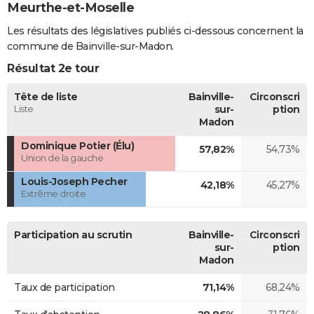
Meurthe-et-Moselle
Les résultats des législatives publiés ci-dessous concernent la
commune de Bainville-sur-Madon.
Résultat 2e tour
Tête de liste
Bainville-
Circonscri
Liste
sur-
ption
Madon
Dominique Potier (Élu)
57,82%
54,73%
Union de la gauche
Louis-Joseph Pecher
42,18%
45,27%
Extrême droite
Participation au scrutin
Bainville-
Circonscri
sur-
ption
Madon
Taux de participation
71,14%
68,24%