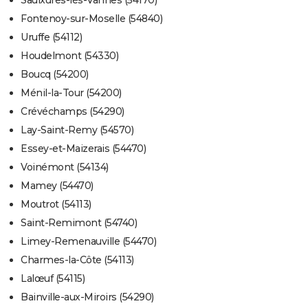
Saulxures-lès-Vannes (54170)
Fontenoy-sur-Moselle (54840)
Uruffe (54112)
Houdelmont (54330)
Boucq (54200)
Ménil-la-Tour (54200)
Crévéchamps (54290)
Lay-Saint-Remy (54570)
Essey-et-Maizerais (54470)
Voinémont (54134)
Mamey (54470)
Moutrot (54113)
Saint-Remimont (54740)
Limey-Remenauville (54470)
Charmes-la-Côte (54113)
Lalœuf (54115)
Bainville-aux-Miroirs (54290)