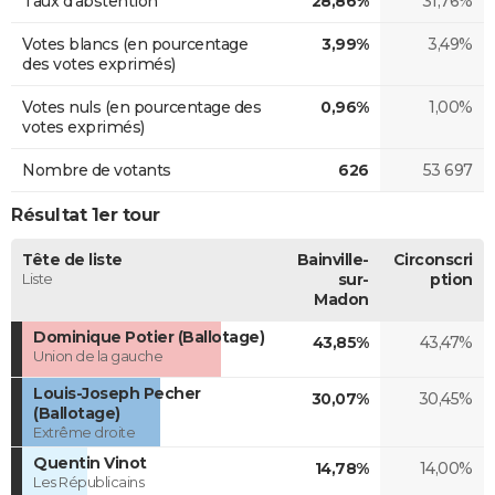
Taux d'abstention
28,86%
31,76%
Votes blancs (en pourcentage
3,99%
3,49%
des votes exprimés)
Votes nuls (en pourcentage des
0,96%
1,00%
votes exprimés)
Nombre de votants
626
53 697
Résultat 1er tour
Tête de liste
Bainville-
Circonscri
Liste
sur-
ption
Madon
Dominique Potier (Ballotage)
43,85%
43,47%
Union de la gauche
Louis-Joseph Pecher
30,07%
30,45%
(Ballotage)
Extrême droite
Quentin Vinot
14,78%
14,00%
Les Républicains