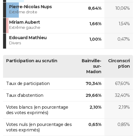
Pierre-Nicolas Nups
8,64%
10,06%
Extrême droite
Miriam Aubert
1,66%
1,54%
Extrême gauche
Edouard Mathieu
1,00%
0,47%
Divers
Participation au scrutin
Bainville-
Circonscri
sur-
ption
Madon
Taux de participation
70,34%
67,60%
Taux d'abstention
29,66%
32,40%
Votes blancs (en pourcentage
2,10%
2,19%
des votes exprimés)
Votes nuls (en pourcentage des
0,65%
0,85%
votes exprimés)