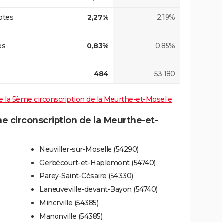
otes
2,27%
2,19%
es
0,83%
0,85%
484
53 180
 de la 5ème circonscription de la Meurthe-et-Moselle
 circonscription de la Meurthe-et-
Neuviller-sur-Moselle (54290)
Gerbécourt-et-Haplemont (54740)
Parey-Saint-Césaire (54330)
Laneuveville-devant-Bayon (54740)
Minorville (54385)
Manonville (54385)