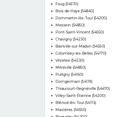
Foug (54570)
Bois-de-Haye (54840)
Dommartin-lès-Toul (54200)
Messein (54850)
Pont-Saint-Vincent (54550)
Chavigny (54230)
Bainville-sur-Madon (54550)
Colombey-les-Belles (54170)
Vézelise (54330)
Méréville (54850)
Pulligny (54160)
Domgermain (54119)
Thiaucourt-Regniéville (54470)
Villey-Saint-Étienne (54200)
Blénod-lès-Toul (54113)
Maizières (54550)
Bicqueley (54200)