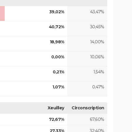
39,02%
43,47%
40,72%
30,45%
18,98%
14,00%
0,00%
10,06%
0,21%
1,54%
1,07%
0,47%
Xeuilley
Circonscription
72,67%
67,60%
27,33%
32,40%