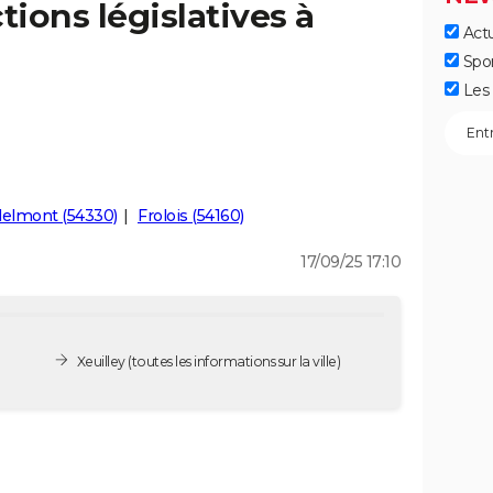
tions législatives à
Actu
Spo
Les 
elmont (54330)
Frolois (54160)
17/09/25 17:10
Xeuilley
(toutes les informations sur la ville)