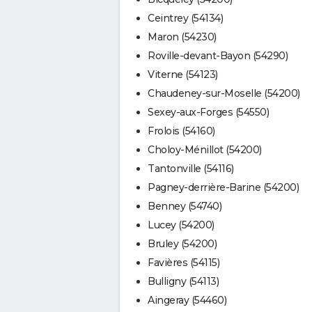
Ceintrey (54134)
Maron (54230)
Roville-devant-Bayon (54290)
Viterne (54123)
Chaudeney-sur-Moselle (54200)
Sexey-aux-Forges (54550)
Frolois (54160)
Choloy-Ménillot (54200)
Tantonville (54116)
Pagney-derrière-Barine (54200)
Benney (54740)
Lucey (54200)
Bruley (54200)
Favières (54115)
Bulligny (54113)
Aingeray (54460)