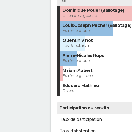
Liste
Dominique Potier (Ballotage)
Union de la gauche
Louis-Joseph Pecher (Ballotage)
Extrême droite
Quentin Vinot
Les Républicains
Pierre-Nicolas Nups
Extrême droite
Miriam Aubert
Extrême gauche
Edouard Mathieu
Divers
Participation au scrutin
Taux de participation
Taux d'abstention