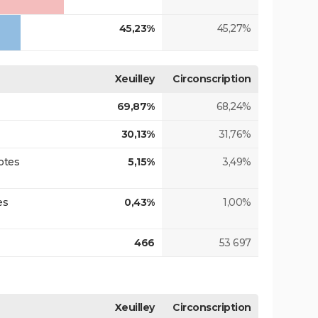
45,23%
45,27%
Xeuilley
Circonscription
69,87%
68,24%
30,13%
31,76%
otes
5,15%
3,49%
es
0,43%
1,00%
466
53 697
Xeuilley
Circonscription