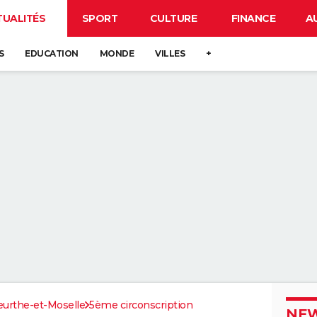
TUALITÉS
SPORT
CULTURE
FINANCE
A
S
EDUCATION
MONDE
VILLES
+
urthe-et-Moselle
5ème circonscription
NEW