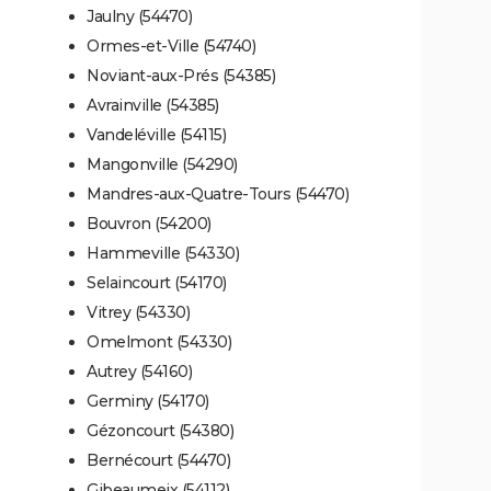
Jaulny (54470)
Ormes-et-Ville (54740)
Noviant-aux-Prés (54385)
Avrainville (54385)
Vandeléville (54115)
Mangonville (54290)
Mandres-aux-Quatre-Tours (54470)
Bouvron (54200)
Hammeville (54330)
Selaincourt (54170)
Vitrey (54330)
Omelmont (54330)
Autrey (54160)
Germiny (54170)
Gézoncourt (54380)
Bernécourt (54470)
Gibeaumeix (54112)