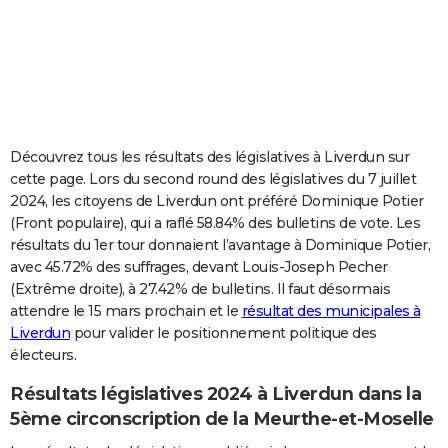
City break
Voyage de noces
Climat
Destinations
Voyage nature
Forum
+
PHOTO
GUIDES D'ACHAT
BONS PLANS
CARTE DE VOEUX
Découvrez tous les résultats des législatives à Liverdun sur
cette page. Lors du second round des législatives du 7 juillet
Carte Bonne année
Carte Pâques
Carte de Noël
Carte Saint-Valentin
Carte d'anniversaire
DICTIONNAIRE
2024, les citoyens de Liverdun ont préféré Dominique Potier
(Front populaire), qui a raflé 58.84% des bulletins de vote. Les
Biographies
Expressions
Dictionnaire
Citations
Proverbes
PROGRAMME TV
résultats du 1er tour donnaient l’avantage à Dominique Potier,
avec 45.72% des suffrages, devant Louis-Joseph Pecher
COPAINS D'AVANT
(Extrême droite), à 27.42% de bulletins. Il faut désormais
Se connecter
Collèges
Universités
Service militaire
S'inscrire
Lycées
Primaires
Entreprises
Avis de recherche
AVIS DE DÉCÈS
attendre le 15 mars prochain et le
résultat des municipales à
Liverdun
pour valider le positionnement politique des
FORUM
électeurs.
Lifestyle
Sport
Television
Cinema
Bricolage
Culture
Auto
Voyage
Résultats législatives 2024 à Liverdun dans la
5ème circonscription de la Meurthe-et-Moselle