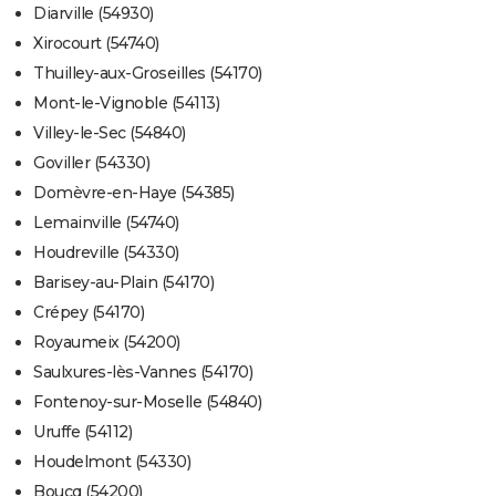
Diarville (54930)
Xirocourt (54740)
Thuilley-aux-Groseilles (54170)
Mont-le-Vignoble (54113)
Villey-le-Sec (54840)
Goviller (54330)
Domèvre-en-Haye (54385)
Lemainville (54740)
Houdreville (54330)
Barisey-au-Plain (54170)
Crépey (54170)
Royaumeix (54200)
Saulxures-lès-Vannes (54170)
Fontenoy-sur-Moselle (54840)
Uruffe (54112)
Houdelmont (54330)
Boucq (54200)