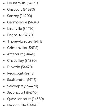
Housséville (54930)
Griscourt (54380)
Sanzey (54200)
Germonville (54740)
Lironville (54470)
Bagneux (54170)
Thorey-Lyautey (54115)
Grimonviller (54115)
Affracourt (54740)
Chaouilley (54330)
Euvezin (54470)
Fécocourt (54115)
Saulxerotte (54115)
Seicheprey (54470)
Jevoncourt (54740)
Quevilloncourt (54330)
Hamonville (54470)