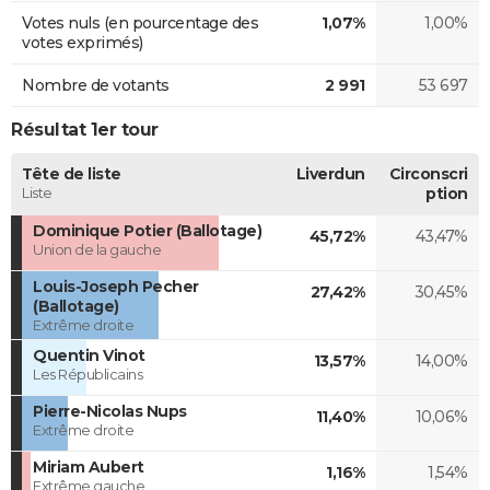
Votes nuls (en pourcentage des
1,07%
1,00%
votes exprimés)
Nombre de votants
2 991
53 697
Résultat 1er tour
Tête de liste
Liverdun
Circonscri
Liste
ption
Dominique Potier (Ballotage)
45,72%
43,47%
Union de la gauche
Louis-Joseph Pecher
27,42%
30,45%
(Ballotage)
Extrême droite
Quentin Vinot
13,57%
14,00%
Les Républicains
Pierre-Nicolas Nups
11,40%
10,06%
Extrême droite
Miriam Aubert
1,16%
1,54%
Extrême gauche