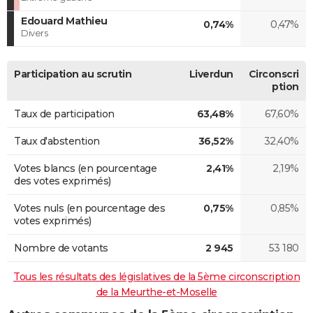
Edouard Mathieu
0,74%
0,47%
Divers
Participation au scrutin
Liverdun
Circonscri
ption
Taux de participation
63,48%
67,60%
Taux d'abstention
36,52%
32,40%
Votes blancs (en pourcentage
2,41%
2,19%
des votes exprimés)
Votes nuls (en pourcentage des
0,75%
0,85%
votes exprimés)
Nombre de votants
2 945
53 180
Tous les résultats des législatives de la 5ème circonscription
de la Meurthe-et-Moselle