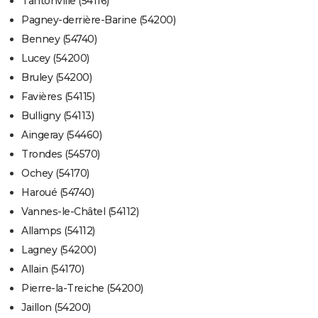
Tantonville (54116)
Pagney-derrière-Barine (54200)
Benney (54740)
Lucey (54200)
Bruley (54200)
Favières (54115)
Bulligny (54113)
Aingeray (54460)
Trondes (54570)
Ochey (54170)
Haroué (54740)
Vannes-le-Châtel (54112)
Allamps (54112)
Lagney (54200)
Allain (54170)
Pierre-la-Treiche (54200)
Jaillon (54200)