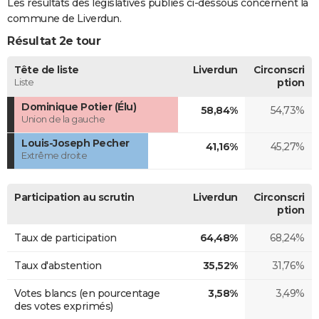
Les résultats des législatives publiés ci-dessous concernent la
commune de Liverdun.
Résultat 2e tour
Tête de liste
Liverdun
Circonscri
Liste
ption
Dominique Potier (Élu)
58,84%
54,73%
Union de la gauche
Louis-Joseph Pecher
41,16%
45,27%
Extrême droite
Participation au scrutin
Liverdun
Circonscri
ption
Taux de participation
64,48%
68,24%
Taux d'abstention
35,52%
31,76%
Votes blancs (en pourcentage
3,58%
3,49%
des votes exprimés)