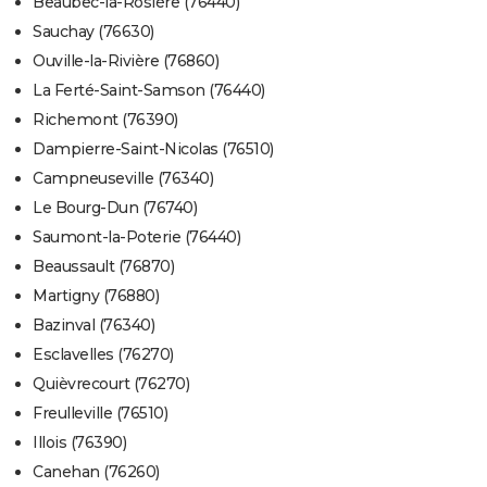
Beaubec-la-Rosière (76440)
Sauchay (76630)
Ouville-la-Rivière (76860)
La Ferté-Saint-Samson (76440)
Richemont (76390)
Dampierre-Saint-Nicolas (76510)
Campneuseville (76340)
Le Bourg-Dun (76740)
Saumont-la-Poterie (76440)
Beaussault (76870)
Martigny (76880)
Bazinval (76340)
Esclavelles (76270)
Quièvrecourt (76270)
Freulleville (76510)
Illois (76390)
Canehan (76260)