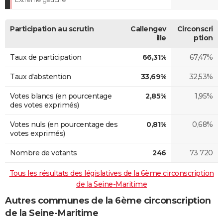
Participation au scrutin
Callengev
Circonscri
ille
ption
Taux de participation
66,31%
67,47%
Taux d'abstention
33,69%
32,53%
Votes blancs (en pourcentage
2,85%
1,95%
des votes exprimés)
Votes nuls (en pourcentage des
0,81%
0,68%
votes exprimés)
Nombre de votants
246
73 720
Tous les résultats des législatives de la 6ème circonscription
de la Seine-Maritime
Autres communes de la 6ème circonscription
de la Seine-Maritime