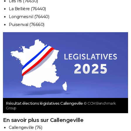
Les Ifs (76630)
La Bellière (76440)
Longmesnil (76440)
Puisenval (76660)
Résultat élections législatives Callengeville
© CCM Benchmark
Group
En savoir plus sur Callengeville
Callengeville (76)