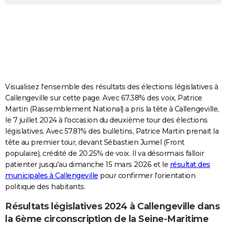
City break
Voyage de noces
Climat
Destinations
Voyage nature
Forum
+
PHOTO
GUIDES D'ACHAT
BONS PLANS
CARTE DE VOEUX
Visualisez l'ensemble des résultats des élections législatives à
Carte Bonne année
Carte Pâques
Carte de Noël
Carte Saint-Valentin
Carte d'anniversaire
DICTIONNAIRE
Callengeville sur cette page. Avec 67.38% des voix, Patrice
Martin (Rassemblement National) a pris la tête à Callengeville,
Biographies
Expressions
Dictionnaire
Citations
Proverbes
PROGRAMME TV
le 7 juillet 2024 à l'occasion du deuxième tour des élections
législatives. Avec 57.81% des bulletins, Patrice Martin prenait la
COPAINS D'AVANT
tête au premier tour, devant Sébastien Jumel (Front
populaire), crédité de 20.25% de voix. Il va désormais falloir
Se connecter
Collèges
Universités
Service militaire
S'inscrire
Lycées
Primaires
Entreprises
Avis de recherche
AVIS DE DÉCÈS
patienter jusqu'au dimanche 15 mars 2026 et le
résultat des
municipales à Callengeville
pour confirmer l'orientation
FORUM
politique des habitants.
Lifestyle
Sport
Television
Cinema
Bricolage
Culture
Auto
Voyage
Résultats législatives 2024 à Callengeville dans
la 6ème circonscription de la Seine-Maritime