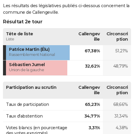
Les résultats des législatives publiés ci-dessous concernent la
commune de Callengeville.
Résultat 2e tour
Tête de liste
Callengev
Circonscri
Liste
ille
ption
Patrice Martin (Élu)
67,38%
51,21%
Rassemblement National
Sébastien Jumel
32,62%
48,79%
Union de la gauche
Participation au scrutin
Callengev
Circonscri
ille
ption
Taux de participation
65,23%
68,66%
Taux d'abstention
34,77%
31,34%
Votes blancs (en pourcentage
3,31%
4,38%
des votes exprimés)