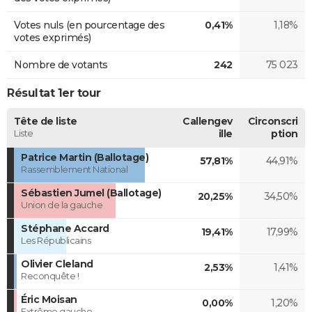
Votes nuls (en pourcentage des
0,41%
1,18%
votes exprimés)
Nombre de votants
242
75 023
Résultat 1er tour
Tête de liste
Callengev
Circonscri
Liste
ille
ption
Patrice Martin (Ballotage)
57,81%
44,91%
Rassemblement National
Sébastien Jumel (Ballotage)
20,25%
34,50%
Union de la gauche
Stéphane Accard
19,41%
17,99%
Les Républicains
Olivier Cleland
2,53%
1,41%
Reconquête !
Éric Moisan
0,00%
1,20%
Extrême gauche