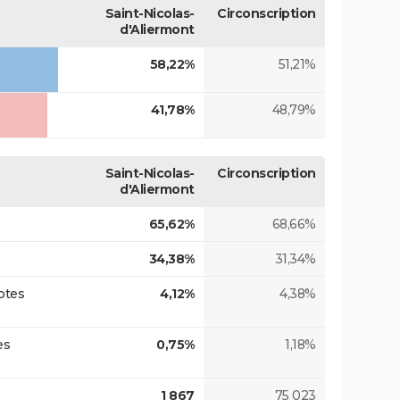
Saint-Nicolas-
Circonscription
d'Aliermont
58,22%
51,21%
41,78%
48,79%
Saint-Nicolas-
Circonscription
d'Aliermont
65,62%
68,66%
34,38%
31,34%
otes
4,12%
4,38%
es
0,75%
1,18%
1 867
75 023