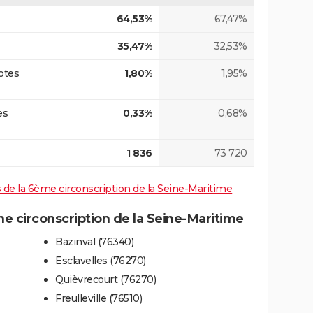
64,53%
67,47%
35,47%
32,53%
otes
1,80%
1,95%
es
0,33%
0,68%
1 836
73 720
es de la 6ème circonscription de la Seine-Maritime
 circonscription de la Seine-Maritime
Bazinval (76340)
Esclavelles (76270)
Quièvrecourt (76270)
Freulleville (76510)