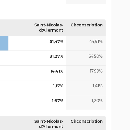
Saint-Nicolas-
Circonscription
d'Aliermont
51,47%
44,91%
31,27%
34,50%
14,41%
17,99%
1,17%
1,41%
1,67%
1,20%
Saint-Nicolas-
Circonscription
d'Aliermont