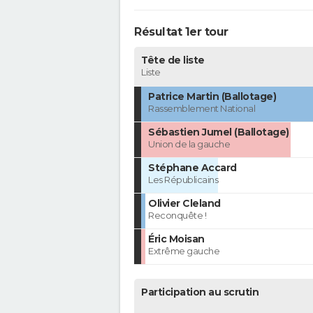
Résultat 1er tour
Tête de liste
Liste
Patrice Martin (Ballotage)
Rassemblement National
Sébastien Jumel (Ballotage)
Union de la gauche
Stéphane Accard
Les Républicains
Olivier Cleland
Reconquête !
Éric Moisan
Extrême gauche
Participation au scrutin