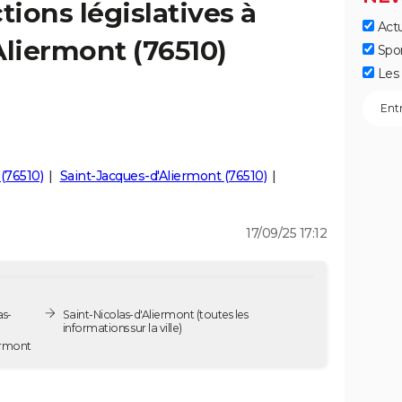
tions législatives à
Actu
Aliermont (76510)
Spo
Les 
(76510)
Saint-Jacques-d'Aliermont (76510)
17/09/25 17:12
as-
Saint-Nicolas-d'Aliermont
(toutes les
informations sur la ville)
'Aliermont