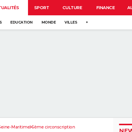
TUALITÉS
SPORT
CULTURE
FINANCE
A
S
EDUCATION
MONDE
VILLES
+
Seine-Maritime
6ème circonscription
NEW