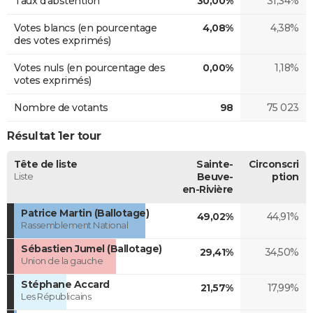
Taux d'abstention
30,00%
31,34%
Votes blancs (en pourcentage
4,08%
4,38%
des votes exprimés)
Votes nuls (en pourcentage des
0,00%
1,18%
votes exprimés)
Nombre de votants
98
75 023
Résultat 1er tour
Tête de liste
Sainte-
Circonscri
Liste
Beuve-
ption
en-Rivière
Patrice Martin (Ballotage)
49,02%
44,91%
Rassemblement National
Sébastien Jumel (Ballotage)
29,41%
34,50%
Union de la gauche
Stéphane Accard
21,57%
17,99%
Les Républicains