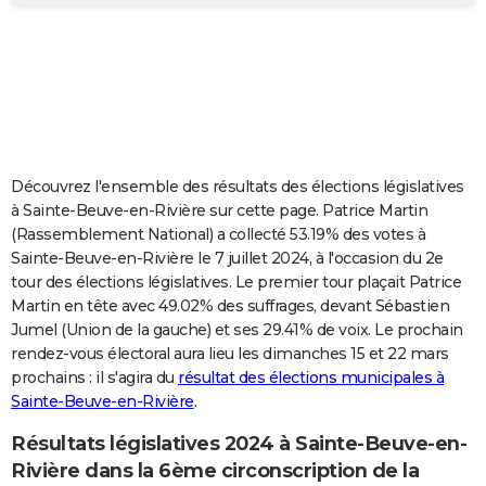
City break
Voyage de noces
Climat
Destinations
Voyage nature
Forum
+
PHOTO
GUIDES D'ACHAT
BONS PLANS
CARTE DE VOEUX
Découvrez l'ensemble des résultats des élections législatives
Carte Bonne année
Carte Pâques
Carte de Noël
Carte Saint-Valentin
Carte d'anniversaire
DICTIONNAIRE
à Sainte-Beuve-en-Rivière sur cette page. Patrice Martin
(Rassemblement National) a collecté 53.19% des votes à
Biographies
Expressions
Dictionnaire
Citations
Proverbes
PROGRAMME TV
Sainte-Beuve-en-Rivière le 7 juillet 2024, à l'occasion du 2e
tour des élections législatives. Le premier tour plaçait Patrice
COPAINS D'AVANT
Martin en tête avec 49.02% des suffrages, devant Sébastien
Jumel (Union de la gauche) et ses 29.41% de voix. Le prochain
Se connecter
Collèges
Universités
Service militaire
S'inscrire
Lycées
Primaires
Entreprises
Avis de recherche
AVIS DE DÉCÈS
rendez-vous électoral aura lieu les dimanches 15 et 22 mars
prochains : il s'agira du
résultat des élections municipales à
FORUM
Sainte-Beuve-en-Rivière
.
Lifestyle
Sport
Television
Cinema
Bricolage
Culture
Auto
Voyage
Résultats législatives 2024 à Sainte-Beuve-en-
Rivière dans la 6ème circonscription de la