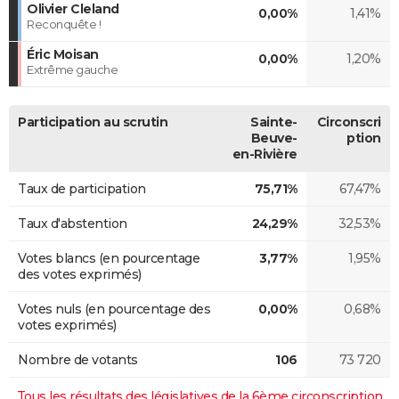
Olivier Cleland
0,00%
1,41%
Reconquête !
Éric Moisan
0,00%
1,20%
Extrême gauche
Participation au scrutin
Sainte-
Circonscri
Beuve-
ption
en-Rivière
Taux de participation
75,71%
67,47%
Taux d'abstention
24,29%
32,53%
Votes blancs (en pourcentage
3,77%
1,95%
des votes exprimés)
Votes nuls (en pourcentage des
0,00%
0,68%
votes exprimés)
Nombre de votants
106
73 720
Tous les résultats des législatives de la 6ème circonscription