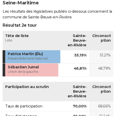
Seine-Maritime
Les résultats des législatives publiés ci-dessous concernent la
commune de Sainte-Beuve-en-Rivière.
Résultat 2e tour
Tête de liste
Sainte-
Circonscri
Liste
Beuve-
ption
en-Rivière
Patrice Martin (Élu)
53,19%
51,21%
Rassemblement National
Sébastien Jumel
46,81%
48,79%
Union de la gauche
Participation au scrutin
Sainte-
Circonscri
Beuve-
ption
en-Rivière
Taux de participation
70,00%
68,66%