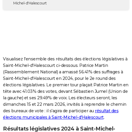
Michel-d'Halescourt
City break
Voyage de noces
Climat
Destinations
Voyage nature
Forum
+
PHOTO
GUIDES D'ACHAT
BONS PLANS
CARTE DE VOEUX
Carte Bonne année
Carte Pâques
Carte de Noël
Carte Saint-Valentin
Carte d'anniversaire
DICTIONNAIRE
Visualisez l'ensemble des résultats des élections législatives à
Saint-Michel-d'Halescourt ci-dessous. Patrice Martin
Biographies
Expressions
Dictionnaire
Citations
Proverbes
PROGRAMME TV
(Rassemblement National) a amassé 56.41% des suffrages à
Saint-Michel-d'Halescourt en 2024, pour le 2e round des
COPAINS D'AVANT
élections législatives. Le premier tour plaçait Patrice Martin en
Se connecter
Collèges
Universités
Service militaire
S'inscrire
Lycées
Primaires
Entreprises
Avis de recherche
AVIS DE DÉCÈS
tête avec 41.03% des votes, devant Sébastien Jumel (Union de
la gauche) et ses 29.49% de voix. Les électeurs seront, les
FORUM
dimanches 15 et 22 mars 2026, invités à reprendre le chemin
des bureaux de vote : il s'agira de participer au
résultat des
Lifestyle
Sport
Television
Cinema
Bricolage
Culture
Auto
Voyage
élections municipales à Saint-Michel-d'Halescourt
.
Résultats législatives 2024 à Saint-Michel-