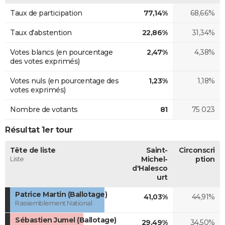
Taux de participation
77,14%
68,66%
Taux d'abstention
22,86%
31,34%
Votes blancs (en pourcentage
2,47%
4,38%
des votes exprimés)
Votes nuls (en pourcentage des
1,23%
1,18%
votes exprimés)
Nombre de votants
81
75 023
Résultat 1er tour
Tête de liste
Saint-
Circonscri
Liste
Michel-
ption
d'Halesco
urt
Patrice Martin (Ballotage)
41,03%
44,91%
Rassemblement National
Sébastien Jumel (Ballotage)
29,49%
34,50%