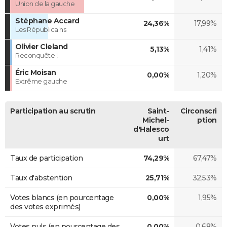
Union de la gauche
Stéphane Accard
24,36%
17,99%
Les Républicains
Olivier Cleland
5,13%
1,41%
Reconquête !
Éric Moisan
0,00%
1,20%
Extrême gauche
Participation au scrutin
Saint-
Circonscri
Michel-
ption
d'Halesco
urt
Taux de participation
74,29%
67,47%
Taux d'abstention
25,71%
32,53%
Votes blancs (en pourcentage
0,00%
1,95%
des votes exprimés)
Votes nuls (en pourcentage des
0,00%
0,68%