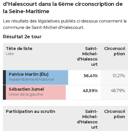
d'Halescourt dans la 6ème circonscription de
la Seine-Maritime
Les résultats des législatives publiés ci-dessous concernent la
commune de Saint-Michel-d'Halescourt.
Résultat 2e tour
Tête de liste
Saint-
Circonscri
Liste
Michel-
ption
d'Halesco
urt
Patrice Martin (Élu)
56,41%
51,21%
Rassemblement National
Sébastien Jumel
43,59%
48,79%
Union de la gauche
Participation au scrutin
Saint-
Circonscri
Michel-
ption
d'Halesco
urt