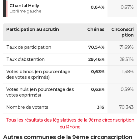
Chantal Helly
0,64%
0,67%
Extrême gauche
Participation au scrutin
Chénas
Circonscri
ption
Taux de participation
70,54%
71,69%
Taux d'abstention
29,46%
28,31%
Votes blancs (en pourcentage
0,63%
1,38%
des votes exprimés)
Votes nuls (en pourcentage des
0,63%
0,39%
votes exprimés)
Nombre de votants
316
70 343
Tous les résultats des législatives de la 9ème circonscription
du Rhône
Autres communes de la 9ème circonscription