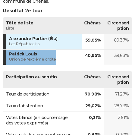
commune de Chénas.
Résultat 2e tour
Tête de liste
Chénas
Circonscri
Liste
ption
Alexandre Portier (Élu)
59,05%
60,37%
Les Républicains
Patrick Louis
40,95%
39,63%
Union de l'extrême droite
Participation au scrutin
Chénas
Circonscri
ption
Taux de participation
70,98%
71,27%
Taux d'abstention
29,02%
28,73%
Votes blancs (en pourcentage
0,31%
2,51%
des votes exprimés)
Votes nuls (en pourcentage des
0,63%
0,70%