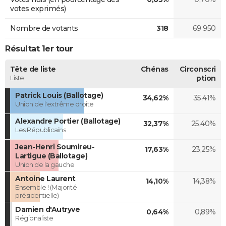
votes exprimés)
Nombre de votants
318
69 950
Résultat 1er tour
Tête de liste
Chénas
Circonscri
Liste
ption
Patrick Louis (Ballotage)
34,62%
35,41%
Union de l'extrême droite
Alexandre Portier (Ballotage)
32,37%
25,40%
Les Républicains
Jean-Henri Soumireu-
17,63%
23,25%
Lartigue (Ballotage)
Union de la gauche
Antoine Laurent
14,10%
14,38%
Ensemble ! (Majorité
présidentielle)
Damien d'Autryve
0,64%
0,89%
Régionaliste