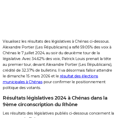
City break
Voyage de noces
Climat
Destinations
Voyage nature
Forum
+
PHOTO
GUIDES D'ACHAT
BONS PLANS
CARTE DE VOEUX
Visualisez les résultats des législatives à Chénas ci-dessous.
Alexandre Portier (Les Républicains) a raflé 59.05% des voix à
Carte Bonne année
Carte Pâques
Carte de Noël
Carte Saint-Valentin
Carte d'anniversaire
DICTIONNAIRE
Chénas le 7 juillet 2024, au soir du deuxième tour de la
législative. Avec 34.62% des voix, Patrick Louis prenait la tête
Biographies
Expressions
Dictionnaire
Citations
Proverbes
PROGRAMME TV
au premier tour, devant Alexandre Portier (Les Républicains),
crédité de 32.37% de bulletins. Il va désormais falloir attendre
COPAINS D'AVANT
le dimanche 15 mars 2026 et le
résultat des élections
Se connecter
Collèges
Universités
Service militaire
S'inscrire
Lycées
Primaires
Entreprises
Avis de recherche
AVIS DE DÉCÈS
municipales à Chénas
pour confirmer le positionnement
politique des votants.
FORUM
Résultats législatives 2024 à Chénas dans la
Lifestyle
Sport
Television
Cinema
Bricolage
Culture
Auto
Voyage
9ème circonscription du Rhône
Les résultats des législatives publiés ci-dessous concernent la