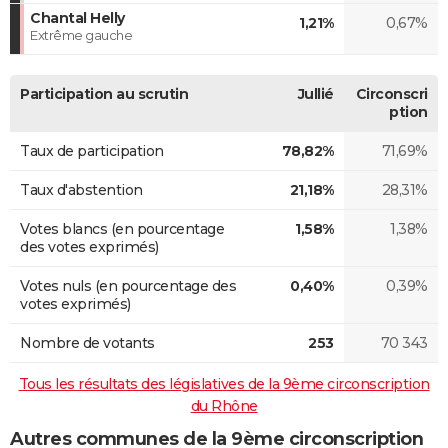
Chantal Helly
1,21%
0,67%
Extrême gauche
Participation au scrutin
Jullié
Circonscri
ption
Taux de participation
78,82%
71,69%
Taux d'abstention
21,18%
28,31%
Votes blancs (en pourcentage
1,58%
1,38%
des votes exprimés)
Votes nuls (en pourcentage des
0,40%
0,39%
votes exprimés)
Nombre de votants
253
70 343
Tous les résultats des législatives de la 9ème circonscription
du Rhône
Autres communes de la 9ème circonscription