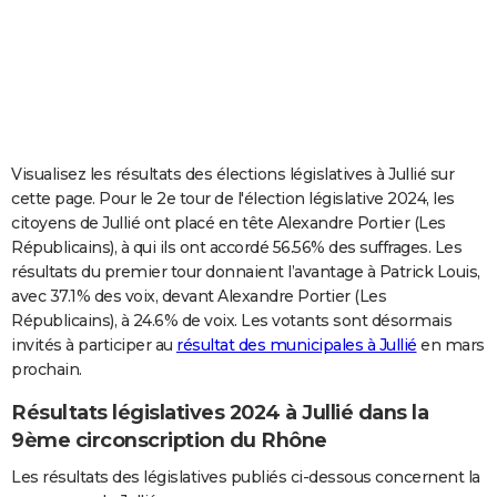
City break
Voyage de noces
Climat
Destinations
Voyage nature
Forum
+
PHOTO
GUIDES D'ACHAT
BONS PLANS
CARTE DE VOEUX
Visualisez les résultats des élections législatives à Jullié sur
cette page. Pour le 2e tour de l'élection législative 2024, les
Carte Bonne année
Carte Pâques
Carte de Noël
Carte Saint-Valentin
Carte d'anniversaire
DICTIONNAIRE
citoyens de Jullié ont placé en tête Alexandre Portier (Les
Républicains), à qui ils ont accordé 56.56% des suffrages. Les
Biographies
Expressions
Dictionnaire
Citations
Proverbes
PROGRAMME TV
résultats du premier tour donnaient l’avantage à Patrick Louis,
avec 37.1% des voix, devant Alexandre Portier (Les
COPAINS D'AVANT
Républicains), à 24.6% de voix. Les votants sont désormais
Se connecter
Collèges
Universités
Service militaire
S'inscrire
Lycées
Primaires
Entreprises
Avis de recherche
AVIS DE DÉCÈS
invités à participer au
résultat des municipales à Jullié
en mars
prochain.
FORUM
Résultats législatives 2024 à Jullié dans la
Lifestyle
Sport
Television
Cinema
Bricolage
Culture
Auto
Voyage
9ème circonscription du Rhône
Les résultats des législatives publiés ci-dessous concernent la