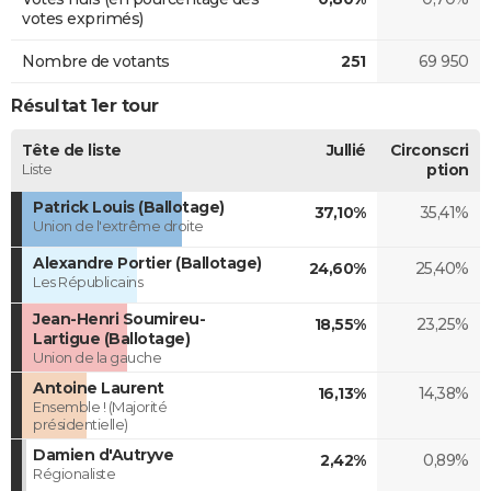
votes exprimés)
Nombre de votants
251
69 950
Résultat 1er tour
Tête de liste
Jullié
Circonscri
Liste
ption
Patrick Louis (Ballotage)
37,10%
35,41%
Union de l'extrême droite
Alexandre Portier (Ballotage)
24,60%
25,40%
Les Républicains
Jean-Henri Soumireu-
18,55%
23,25%
Lartigue (Ballotage)
Union de la gauche
Antoine Laurent
16,13%
14,38%
Ensemble ! (Majorité
présidentielle)
Damien d'Autryve
2,42%
0,89%
Régionaliste