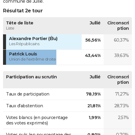
commune de Jullié.
Résultat 2e tour
Tête de liste
Jullié
Circonscri
Liste
ption
Alexandre Portier (Élu)
56,56%
60,37%
Les Républicains
Patrick Louis
43,44%
39,63%
Union de l'extrême droite
Participation au scrutin
Jullié
Circonscri
ption
Taux de participation
78,19%
71,27%
Taux d'abstention
21,81%
28,73%
Votes blancs (en pourcentage
1,99%
2,51%
des votes exprimés)
Votes nuls (en pourcentage des
0,80%
0,70%