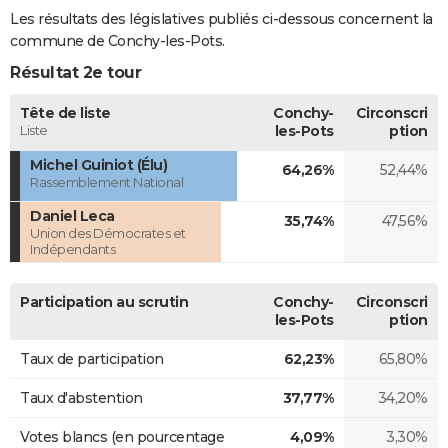
Les résultats des législatives publiés ci-dessous concernent la
commune de Conchy-les-Pots.
Résultat 2e tour
Tête de liste
Conchy-
Circonscri
Liste
les-Pots
ption
Michel Guiniot (Élu)
64,26%
52,44%
Rassemblement National
Daniel Leca
35,74%
47,56%
Union des Démocrates et
Indépendants
Participation au scrutin
Conchy-
Circonscri
les-Pots
ption
Taux de participation
62,23%
65,80%
Taux d'abstention
37,77%
34,20%
Votes blancs (en pourcentage
4,09%
3,30%