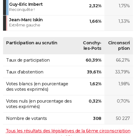
Guy-Eric Imbert
2,32%
1,75%
Reconquête !
Jean-Marc Iskin
1,66%
1,33%
Extrême gauche
Participation au scrutin
Conchy-
Circonscri
les-Pots
ption
Taux de participation
60,39%
66,21%
Taux d'abstention
39,61%
33,79%
Votes blancs (en pourcentage
1,62%
1,98%
des votes exprimés)
Votes nuls (en pourcentage des
0,32%
0,70%
votes exprimés)
Nombre de votants
308
50 227
Tous les résultats des législatives de la 6ème circonscription