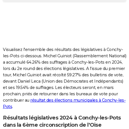
City break
Voyage de noces
Climat
Destinations
Voyage nature
Forum
+
PHOTO
GUIDES D'ACHAT
BONS PLANS
CARTE DE VOEUX
Visualisez l'ensemble des résultats des législatives à Conchy-
Carte Bonne année
Carte Pâques
Carte de Noël
Carte Saint-Valentin
Carte d'anniversaire
DICTIONNAIRE
les-Pots ci-dessous. Michel Guiniot (Rassemblement National)
a accumulé 64.26% des suffrages à Conchy-les-Pots en 2024,
Biographies
Expressions
Dictionnaire
Citations
Proverbes
PROGRAMME TV
lors du 2e round des élections législatives. A l'issue du premier
tour, Michel Guiniot avait récolté 59.27% des bulletins de vote,
COPAINS D'AVANT
devant Daniel Leca (Union des Démocrates et Indépendants)
et ses 19.54% de suffrages. Les électeurs seront, en mars
Se connecter
Collèges
Universités
Service militaire
S'inscrire
Lycées
Primaires
Entreprises
Avis de recherche
AVIS DE DÉCÈS
prochain, priés de retourner dans les bureaux de vote pour
contribuer au
résultat des élections municipales à Conchy-les-
FORUM
Pots
.
Lifestyle
Sport
Television
Cinema
Bricolage
Culture
Auto
Voyage
Résultats législatives 2024 à Conchy-les-Pots
dans la 6ème circonscription de l'Oise