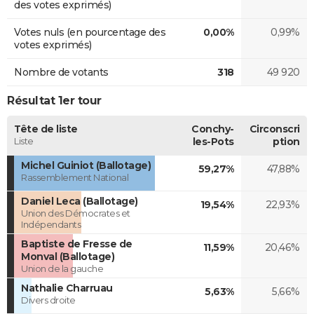
des votes exprimés)
Votes nuls (en pourcentage des
0,00%
0,99%
votes exprimés)
Nombre de votants
318
49 920
Résultat 1er tour
Tête de liste
Conchy-
Circonscri
Liste
les-Pots
ption
Michel Guiniot (Ballotage)
59,27%
47,88%
Rassemblement National
Daniel Leca (Ballotage)
19,54%
22,93%
Union des Démocrates et
Indépendants
Baptiste de Fresse de
11,59%
20,46%
Monval (Ballotage)
Union de la gauche
Nathalie Charruau
5,63%
5,66%
Divers droite