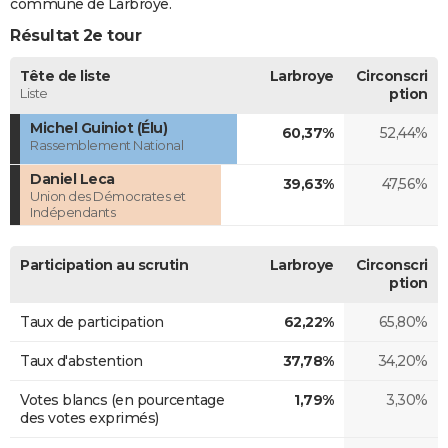
commune de Larbroye.
Résultat 2e tour
Tête de liste
Larbroye
Circonscri
Liste
ption
Michel Guiniot (Élu)
60,37%
52,44%
Rassemblement National
Daniel Leca
39,63%
47,56%
Union des Démocrates et
Indépendants
Participation au scrutin
Larbroye
Circonscri
ption
Taux de participation
62,22%
65,80%
Taux d'abstention
37,78%
34,20%
Votes blancs (en pourcentage
1,79%
3,30%
des votes exprimés)