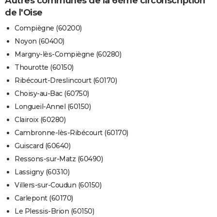
Autres communes de la 6ème circonscription
de l'Oise
Compiègne (60200)
Noyon (60400)
Margny-lès-Compiègne (60280)
Thourotte (60150)
Ribécourt-Dreslincourt (60170)
Choisy-au-Bac (60750)
Longueil-Annel (60150)
Clairoix (60280)
Cambronne-lès-Ribécourt (60170)
Guiscard (60640)
Ressons-sur-Matz (60490)
Lassigny (60310)
Villers-sur-Coudun (60150)
Carlepont (60170)
Le Plessis-Brion (60150)