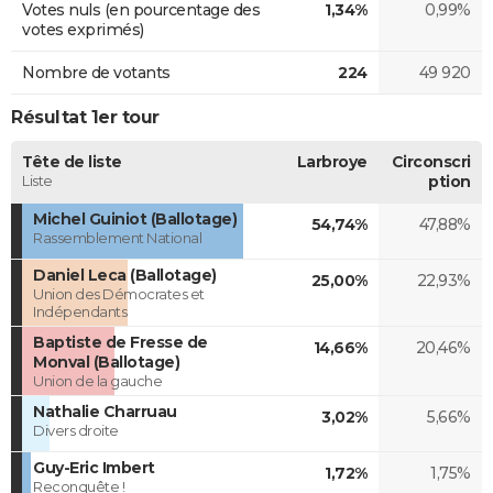
Votes nuls (en pourcentage des
1,34%
0,99%
votes exprimés)
Nombre de votants
224
49 920
Résultat 1er tour
Tête de liste
Larbroye
Circonscri
Liste
ption
Michel Guiniot (Ballotage)
54,74%
47,88%
Rassemblement National
Daniel Leca (Ballotage)
25,00%
22,93%
Union des Démocrates et
Indépendants
Baptiste de Fresse de
14,66%
20,46%
Monval (Ballotage)
Union de la gauche
Nathalie Charruau
3,02%
5,66%
Divers droite
Guy-Eric Imbert
1,72%
1,75%
Reconquête !