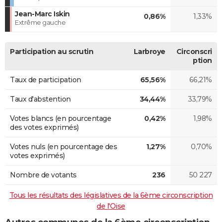
Jean-Marc Iskin
0,86%
1,33%
Extrême gauche
Participation au scrutin
Larbroye
Circonscri
ption
Taux de participation
65,56%
66,21%
Taux d'abstention
34,44%
33,79%
Votes blancs (en pourcentage
0,42%
1,98%
des votes exprimés)
Votes nuls (en pourcentage des
1,27%
0,70%
votes exprimés)
Nombre de votants
236
50 227
Tous les résultats des législatives de la 6ème circonscription
de l'Oise