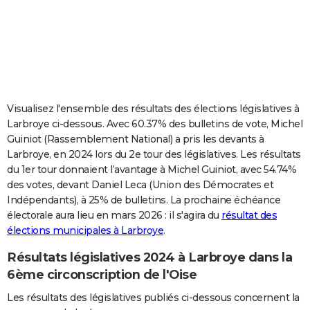
City break
Voyage de noces
Climat
Destinations
Voyage nature
Forum
+
PHOTO
GUIDES D'ACHAT
BONS PLANS
CARTE DE VOEUX
Visualisez l'ensemble des résultats des élections législatives à
Larbroye ci-dessous. Avec 60.37% des bulletins de vote, Michel
Carte Bonne année
Carte Pâques
Carte de Noël
Carte Saint-Valentin
Carte d'anniversaire
DICTIONNAIRE
Guiniot (Rassemblement National) a pris les devants à
Larbroye, en 2024 lors du 2e tour des législatives. Les résultats
Biographies
Expressions
Dictionnaire
Citations
Proverbes
PROGRAMME TV
du 1er tour donnaient l’avantage à Michel Guiniot, avec 54.74%
des votes, devant Daniel Leca (Union des Démocrates et
COPAINS D'AVANT
Indépendants), à 25% de bulletins. La prochaine échéance
Se connecter
Collèges
Universités
Service militaire
S'inscrire
Lycées
Primaires
Entreprises
Avis de recherche
AVIS DE DÉCÈS
électorale aura lieu en mars 2026 : il s'agira du
résultat des
élections municipales à Larbroye
.
FORUM
Résultats législatives 2024 à Larbroye dans la
Lifestyle
Sport
Television
Cinema
Bricolage
Culture
Auto
Voyage
6ème circonscription de l'Oise
Les résultats des législatives publiés ci-dessous concernent la