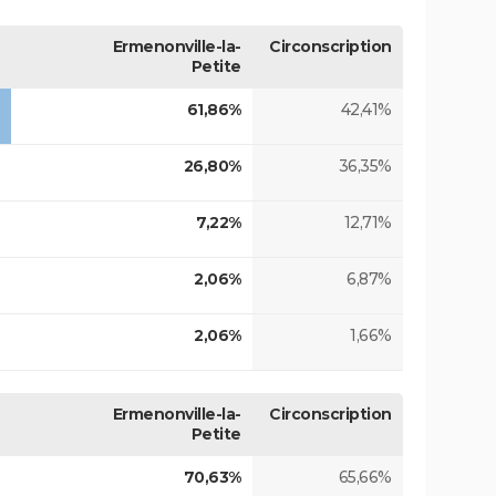
Ermenonville-la-
Circonscription
Petite
61,86%
42,41%
26,80%
36,35%
7,22%
12,71%
2,06%
6,87%
2,06%
1,66%
Ermenonville-la-
Circonscription
Petite
70,63%
65,66%