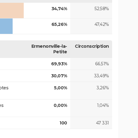
34,74%
52,58%
65,26%
47,42%
Ermenonville-la-
Circonscription
Petite
69,93%
66,51%
30,07%
33,49%
otes
5,00%
3,26%
es
0,00%
1,04%
100
47 331