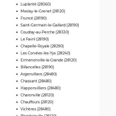
Luplanté (28360)
Meslay-le-Grenet (28120)
Fruncé (28190)
Saint-Germain-le-Gaillard (28190)
Coudray-au-Perche (28330)
Le Favril (28190)
Chapelle-Royale (28290)
Les Corvées-les-Yys (28240)
Ermenonville-la-Grande (28120)
Billancelles (28190)
Argenvilliers (28480)
Chassant (28480)
Happonvilliers (28480)
Charonville (28120)
Chauffours (28120)
Vichères (28480)
Blandainville (28120)