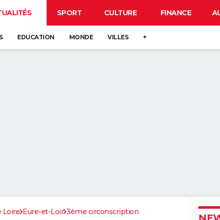
TUALITÉS
SPORT
CULTURE
FINANCE
A
S
EDUCATION
MONDE
VILLES
+
 Loire
Eure-et-Loir
3ème circonscription
NEW