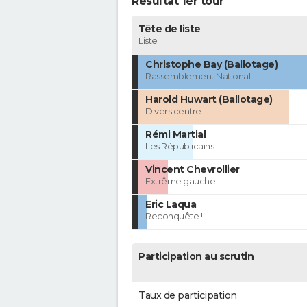
Résultat 1er tour
Tête de liste
Liste
Christophe Bay (Ballotage)
Rassemblement National
Harold Huwart (Ballotage)
Divers centre
Rémi Martial
Les Républicains
Vincent Chevrollier
Extrême gauche
Eric Laqua
Reconquête !
Participation au scrutin
Taux de participation