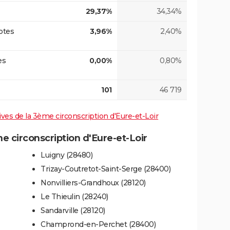
29,37%
34,34%
otes
3,96%
2,40%
es
0,00%
0,80%
101
46 719
tives de la 3ème circonscription d'Eure-et-Loir
 circonscription d'Eure-et-Loir
Luigny (28480)
Trizay-Coutretot-Saint-Serge (28400)
Nonvilliers-Grandhoux (28120)
Le Thieulin (28240)
Sandarville (28120)
Champrond-en-Perchet (28400)