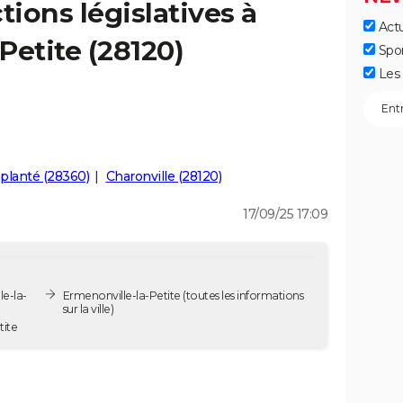
tions législatives à
Actu
Petite (28120)
Spo
Les 
planté (28360)
Charonville (28120)
17/09/25 17:09
le-la-
Ermenonville-la-Petite
(toutes les informations
sur la ville)
Petite