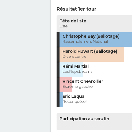
Résultat 1er tour
Tête de liste
Liste
Christophe Bay (Ballotage)
Rassemblement National
Harold Huwart (Ballotage)
Divers centre
Rémi Martial
Les Républicains
Vincent Chevrollier
Extrême gauche
Eric Laqua
Reconquête !
Participation au scrutin