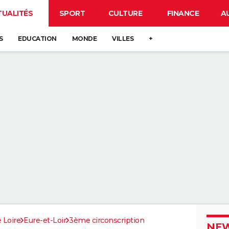
TUALITÉS
SPORT
CULTURE
FINANCE
A
S
EDUCATION
MONDE
VILLES
+
 Loire
Eure-et-Loir
3ème circonscription
NEW