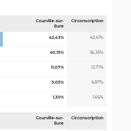
Courville-sur-
Circonscription
Eure
42,43%
42,41%
40,15%
36,35%
11,07%
12,71%
5,05%
6,87%
1,30%
1,66%
Courville-sur-
Circonscription
Eure