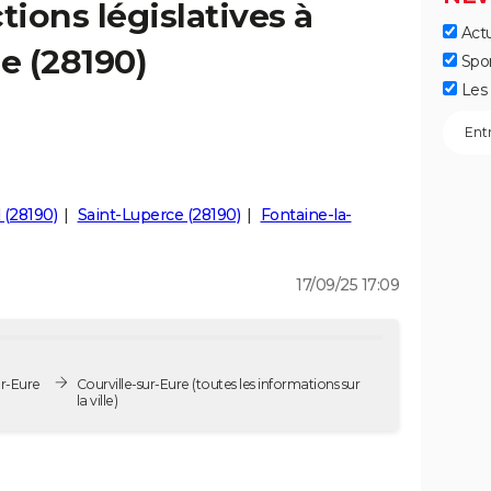
tions législatives à
Actu
e (28190)
Spo
Les 
 (28190)
Saint-Luperce (28190)
Fontaine-la-
17/09/25 17:09
ur-Eure
Courville-sur-Eure
(toutes les informations sur
la ville)