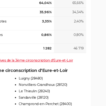
64,04%
65,66%
35,96%
34,34%
otes
3,35%
2,40%
es
0,86%
0,80%
1 282
46 719
tives de la 3ème circonscription d'Eure-et-Loir
 circonscription d'Eure-et-Loir
Luigny (28480)
Nonvilliers-Grandhoux (28120)
Le Thieulin (28240)
Sandarville (28120)
Champrond-en-Perchet (28400)