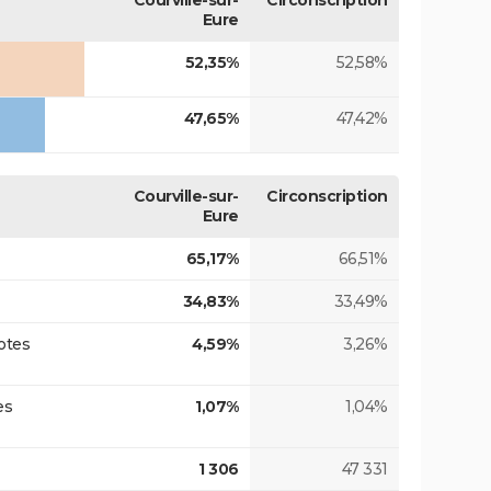
Courville-sur-
Circonscription
Eure
52,35%
52,58%
47,65%
47,42%
Courville-sur-
Circonscription
Eure
65,17%
66,51%
34,83%
33,49%
otes
4,59%
3,26%
es
1,07%
1,04%
1 306
47 331