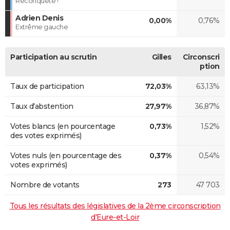
Reconquête !
Adrien Denis
0,00%
0,76%
Extrême gauche
Participation au scrutin
Gilles
Circonscri
ption
Taux de participation
72,03%
63,13%
Taux d'abstention
27,97%
36,87%
Votes blancs (en pourcentage
0,73%
1,52%
des votes exprimés)
Votes nuls (en pourcentage des
0,37%
0,54%
votes exprimés)
Nombre de votants
273
47 703
Tous les résultats des législatives de la 2ème circonscription
d'Eure-et-Loir