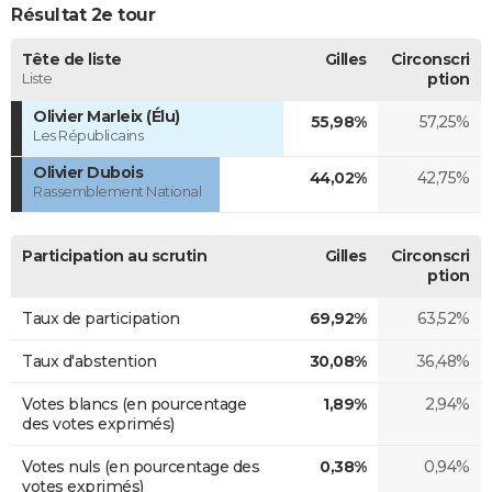
Résultat 2e tour
Tête de liste
Gilles
Circonscri
Liste
ption
Olivier Marleix (Élu)
55,98%
57,25%
Les Républicains
Olivier Dubois
44,02%
42,75%
Rassemblement National
Participation au scrutin
Gilles
Circonscri
ption
Taux de participation
69,92%
63,52%
Taux d'abstention
30,08%
36,48%
Votes blancs (en pourcentage
1,89%
2,94%
des votes exprimés)
Votes nuls (en pourcentage des
0,38%
0,94%
votes exprimés)