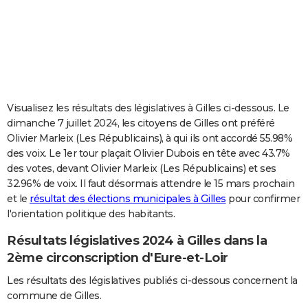
City break
Voyage de noces
Climat
Destinations
Voyage nature
Forum
+
PHOTO
GUIDES D'ACHAT
BONS PLANS
CARTE DE VOEUX
Visualisez les résultats des législatives à Gilles ci-dessous. Le
dimanche 7 juillet 2024, les citoyens de Gilles ont préféré
Carte Bonne année
Carte Pâques
Carte de Noël
Carte Saint-Valentin
Carte d'anniversaire
DICTIONNAIRE
Olivier Marleix (Les Républicains), à qui ils ont accordé 55.98%
des voix. Le 1er tour plaçait Olivier Dubois en tête avec 43.7%
Biographies
Expressions
Dictionnaire
Citations
Proverbes
PROGRAMME TV
des votes, devant Olivier Marleix (Les Républicains) et ses
32.96% de voix. Il faut désormais attendre le 15 mars prochain
COPAINS D'AVANT
et le
résultat des élections municipales à Gilles
pour confirmer
Se connecter
Collèges
Universités
Service militaire
S'inscrire
Lycées
Primaires
Entreprises
Avis de recherche
AVIS DE DÉCÈS
l'orientation politique des habitants.
Résultats législatives 2024 à Gilles dans la
FORUM
2ème circonscription d'Eure-et-Loir
Lifestyle
Sport
Television
Cinema
Bricolage
Culture
Auto
Voyage
Les résultats des législatives publiés ci-dessous concernent la
commune de Gilles.