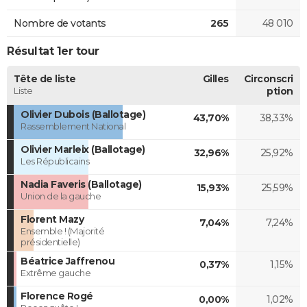
Nombre de votants
265
48 010
Résultat 1er tour
Tête de liste
Gilles
Circonscri
Liste
ption
Olivier Dubois (Ballotage)
43,70%
38,33%
Rassemblement National
Olivier Marleix (Ballotage)
32,96%
25,92%
Les Républicains
Nadia Faveris (Ballotage)
15,93%
25,59%
Union de la gauche
Florent Mazy
7,04%
7,24%
Ensemble ! (Majorité
présidentielle)
Béatrice Jaffrenou
0,37%
1,15%
Extrême gauche
Florence Rogé
0,00%
1,02%