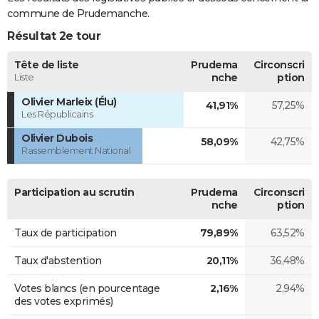
commune de Prudemanche.
Résultat 2e tour
Tête de liste
Prudema
Circonscri
Liste
nche
ption
Olivier Marleix (Élu)
41,91%
57,25%
Les Républicains
Olivier Dubois
58,09%
42,75%
Rassemblement National
Participation au scrutin
Prudema
Circonscri
nche
ption
Taux de participation
79,89%
63,52%
Taux d'abstention
20,11%
36,48%
Votes blancs (en pourcentage
2,16%
2,94%
des votes exprimés)