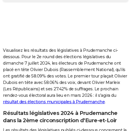
City break
Voyage de noces
Climat
Destinations
Voyage nature
Forum
+
PHOTO
GUIDES D'ACHAT
BONS PLANS
CARTE DE VOEUX
Visualisez les résultats des législatives à Prudemanche ci-
Carte Bonne année
Carte Pâques
Carte de Noël
Carte Saint-Valentin
Carte d'anniversaire
DICTIONNAIRE
dessous. Pour le 2e round des élections législatives du
dimanche 7 juillet 2024, les électeurs de Prudemanche ont
Biographies
Expressions
Dictionnaire
Citations
Proverbes
PROGRAMME TV
placé en tête Olivier Dubois (Rassemblement National), qu'ils
ont gratifié de 58.09% des votes. Le premier tour plaçait Olivier
COPAINS D'AVANT
Dubois en tête avec 58.06% des voix, devant Olivier Marleix
(Les Républicains) et ses 27.42% de suffrages. Le prochain
Se connecter
Collèges
Universités
Service militaire
S'inscrire
Lycées
Primaires
Entreprises
Avis de recherche
AVIS DE DÉCÈS
rendez-vous électoral aura lieu en mars 2026 : il s'agira du
résultat des élections municipales à Prudemanche
.
FORUM
Lifestyle
Sport
Television
Cinema
Bricolage
Culture
Auto
Voyage
Résultats législatives 2024 à Prudemanche
dans la 2ème circonscription d'Eure-et-Loir
Les résultats des législatives publiés ci-dessous concernent la