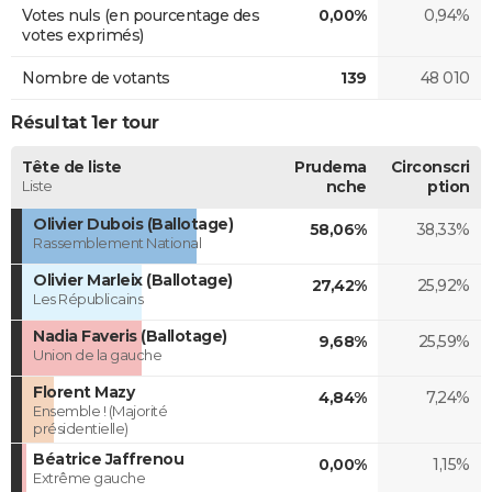
Votes nuls (en pourcentage des
0,00%
0,94%
votes exprimés)
Nombre de votants
139
48 010
Résultat 1er tour
Tête de liste
Prudema
Circonscri
Liste
nche
ption
Olivier Dubois (Ballotage)
58,06%
38,33%
Rassemblement National
Olivier Marleix (Ballotage)
27,42%
25,92%
Les Républicains
Nadia Faveris (Ballotage)
9,68%
25,59%
Union de la gauche
Florent Mazy
4,84%
7,24%
Ensemble ! (Majorité
présidentielle)
Béatrice Jaffrenou
0,00%
1,15%
Extrême gauche