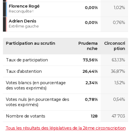
Florence Rogé
0,00%
1,02%
Reconquête !
Adrien Denis
0,00%
0,76%
Extrême gauche
Participation au scrutin
Prudema
Circonscri
nche
ption
Taux de participation
73,56%
63,13%
Taux d'abstention
26,44%
36,87%
Votes blancs (en pourcentage
2,34%
1,52%
des votes exprimés)
Votes nuls (en pourcentage des
0,78%
0,54%
votes exprimés)
Nombre de votants
128
47 703
Tous les résultats des législatives de la 2ème circonscription