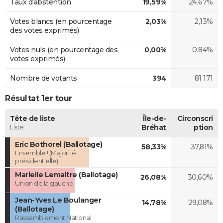
Taux d'abstention
19,59%
24,67%
Votes blancs (en pourcentage
2,03%
2,13%
des votes exprimés)
Votes nuls (en pourcentage des
0,00%
0,84%
votes exprimés)
Nombre de votants
394
81 171
Résultat 1er tour
Tête de liste
Île-de-
Circonscri
Liste
Bréhat
ption
Eric Bothorel (Ballotage)
58,33%
37,81%
Ensemble ! (Majorité
présidentielle)
Marielle Lemaitre (Ballotage)
26,08%
30,60%
Union de la gauche
Jean-Yves Le Boulanger
14,78%
29,08%
(Ballotage)
Rassemblement National