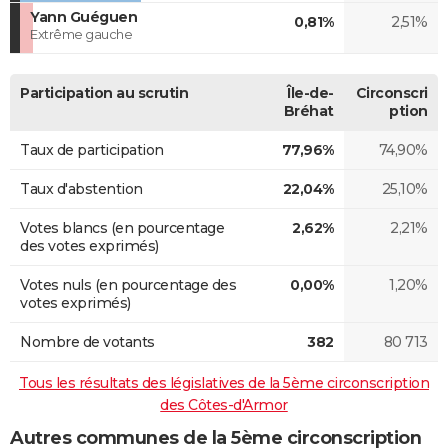
Yann Guéguen
0,81%
2,51%
Extrême gauche
Participation au scrutin
Île-de-
Circonscri
Bréhat
ption
Taux de participation
77,96%
74,90%
Taux d'abstention
22,04%
25,10%
Votes blancs (en pourcentage
2,62%
2,21%
des votes exprimés)
Votes nuls (en pourcentage des
0,00%
1,20%
votes exprimés)
Nombre de votants
382
80 713
Tous les résultats des législatives de la 5ème circonscription
des Côtes-d'Armor
Autres communes de la 5ème circonscription