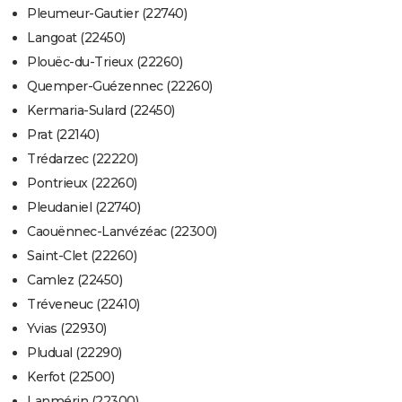
Pleumeur-Gautier (22740)
Langoat (22450)
Plouëc-du-Trieux (22260)
Quemper-Guézennec (22260)
Kermaria-Sulard (22450)
Prat (22140)
Trédarzec (22220)
Pontrieux (22260)
Pleudaniel (22740)
Caouënnec-Lanvézéac (22300)
Saint-Clet (22260)
Camlez (22450)
Tréveneuc (22410)
Yvias (22930)
Pludual (22290)
Kerfot (22500)
Lanmérin (22300)