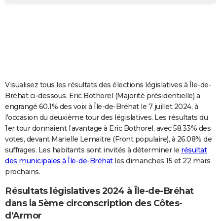
City break
Voyage de noces
Climat
Destinations
Voyage nature
Forum
+
PHOTO
GUIDES D'ACHAT
BONS PLANS
CARTE DE VOEUX
Visualisez tous les résultats des élections législatives à Île-de-
Carte Bonne année
Carte Pâques
Carte de Noël
Carte Saint-Valentin
Carte d'anniversaire
DICTIONNAIRE
Bréhat ci-dessous. Eric Bothorel (Majorité présidentielle) a
engrangé 60.1% des voix à Île-de-Bréhat le 7 juillet 2024, à
Biographies
Expressions
Dictionnaire
Citations
Proverbes
PROGRAMME TV
l'occasion du deuxième tour des législatives. Les résultats du
1er tour donnaient l’avantage à Eric Bothorel, avec 58.33% des
COPAINS D'AVANT
votes, devant Marielle Lemaitre (Front populaire), à 26.08% de
suffrages. Les habitants sont invités à déterminer le
résultat
Se connecter
Collèges
Universités
Service militaire
S'inscrire
Lycées
Primaires
Entreprises
Avis de recherche
AVIS DE DÉCÈS
des municipales à Île-de-Bréhat
les dimanches 15 et 22 mars
prochains.
FORUM
Lifestyle
Sport
Television
Cinema
Bricolage
Culture
Auto
Voyage
Résultats législatives 2024 à Île-de-Bréhat
dans la 5ème circonscription des Côtes-
d'Armor