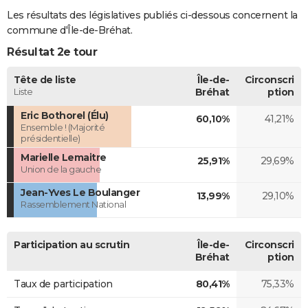
Les résultats des législatives publiés ci-dessous concernent la
commune d'Île-de-Bréhat.
Résultat 2e tour
Tête de liste
Île-de-
Circonscri
Liste
Bréhat
ption
Eric Bothorel (Élu)
60,10%
41,21%
Ensemble ! (Majorité
présidentielle)
Marielle Lemaitre
25,91%
29,69%
Union de la gauche
Jean-Yves Le Boulanger
13,99%
29,10%
Rassemblement National
Participation au scrutin
Île-de-
Circonscri
Bréhat
ption
Taux de participation
80,41%
75,33%