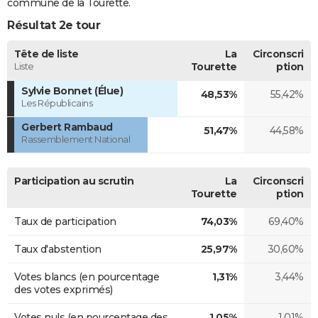
commune de la Tourette.
Résultat 2e tour
Tête de liste
La
Circonscri
Liste
Tourette
ption
Sylvie Bonnet (Élue)
48,53%
55,42%
Les Républicains
Gerbert Rambaud
51,47%
44,58%
Rassemblement National
Participation au scrutin
La
Circonscri
Tourette
ption
Taux de participation
74,03%
69,40%
Taux d'abstention
25,97%
30,60%
Votes blancs (en pourcentage
1,31%
3,44%
des votes exprimés)
Votes nuls (en pourcentage des
1,05%
1,01%