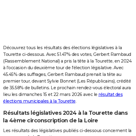
City break
Voyage de noces
Climat
Destinations
Voyage nature
Forum
+
PHOTO
GUIDES D'ACHAT
BONS PLANS
CARTE DE VOEUX
Découvrez tous les résultats des élections législatives à la
Tourette ci-dessous. Avec 51.47% des votes, Gerbert Rambaud
Carte Bonne année
Carte Pâques
Carte de Noël
Carte Saint-Valentin
Carte d'anniversaire
DICTIONNAIRE
(Rassemblement National) a pris la tête à la Tourette, en 2024
à l'occasion du deuxième tour de l'élection législative. Avec
Biographies
Expressions
Dictionnaire
Citations
Proverbes
PROGRAMME TV
45.45% des suffrages, Gerbert Rambaud prenait la tête au
premier tour, devant Sylvie Bonnet (Les Républicains), crédité
COPAINS D'AVANT
de 35.58% de bulletins. Le prochain rendez-vous électoral aura
Se connecter
Collèges
Universités
Service militaire
S'inscrire
Lycées
Primaires
Entreprises
Avis de recherche
AVIS DE DÉCÈS
lieu les dimanches 15 et 22 mars 2026 avec le
résultat des
élections municipales à la Tourette
.
FORUM
Résultats législatives 2024 à la Tourette dans
Lifestyle
Sport
Television
Cinema
Bricolage
Culture
Auto
Voyage
la 4ème circonscription de la Loire
Les résultats des législatives publiés ci-dessous concernent la