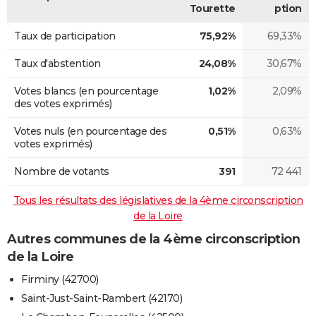
Tourette
ption
Taux de participation
75,92%
69,33%
Taux d'abstention
24,08%
30,67%
Votes blancs (en pourcentage
1,02%
2,09%
des votes exprimés)
Votes nuls (en pourcentage des
0,51%
0,63%
votes exprimés)
Nombre de votants
391
72 441
Tous les résultats des législatives de la 4ème circonscription
de la Loire
Autres communes de la 4ème circonscription
de la Loire
Firminy (42700)
Saint-Just-Saint-Rambert (42170)