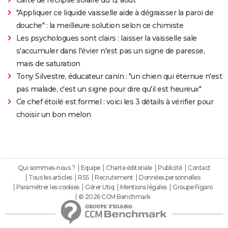
Carte de l'éclipse solaire du 12 août
"Appliquer ce liquide vaisselle aide à dégraisser la paroi de
douche" : la meilleure solution selon ce chimiste
Les psychologues sont clairs : laisser la vaisselle sale
s'accumuler dans l'évier n'est pas un signe de paresse,
mais de saturation
Tony Silvestre, éducateur canin : "un chien qui éternue n'est
pas malade, c'est un signe pour dire qu'il est heureux"
Ce chef étoilé est formel : voici les 3 détails à vérifier pour
choisir un bon melon
Qui sommes-nous ?
Equipe
Charte éditoriale
Publicité
Contact
Tous les articles
RSS
Recrutement
Données personnelles
Paramétrer les cookies
Gérer Utiq
Mentions légales
Groupe Figaro
© 2026 CCM Benchmark