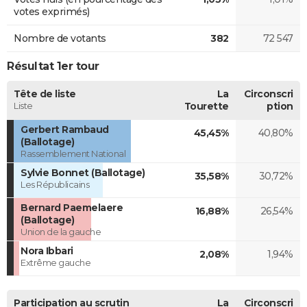
votes exprimés)
Nombre de votants
382
72 547
Résultat 1er tour
Tête de liste
La
Circonscri
Liste
Tourette
ption
Gerbert Rambaud
45,45%
40,80%
(Ballotage)
Rassemblement National
Sylvie Bonnet (Ballotage)
35,58%
30,72%
Les Républicains
Bernard Paemelaere
16,88%
26,54%
(Ballotage)
Union de la gauche
Nora Ibbari
2,08%
1,94%
Extrême gauche
Participation au scrutin
La
Circonscri