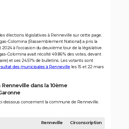
s élections législatives à Renneville sur cette page.
algas-Colomina (Rassemblement National) a pris la
t 2024 à l'occasion du deuxième tour de la législative.
algas-Colomina avait récolté 49.86% des votes, devant
re) et ses 24.51% de bulletins. Les votants sont
ésultat des municipales à Renneville
les 15 et 22 mars
à Renneville dans la 10ème
-Garonne
és ci-dessous concernent la commune de Renneville.
Renneville
Circonscription