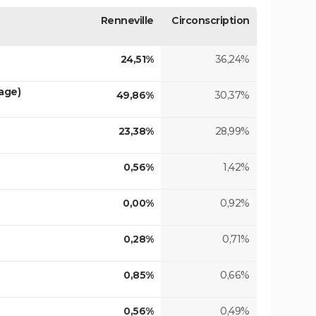
Renneville
Circonscription
24,51%
36,24%
age)
49,86%
30,37%
23,38%
28,99%
0,56%
1,42%
0,00%
0,92%
0,28%
0,71%
0,85%
0,66%
0,56%
0,49%