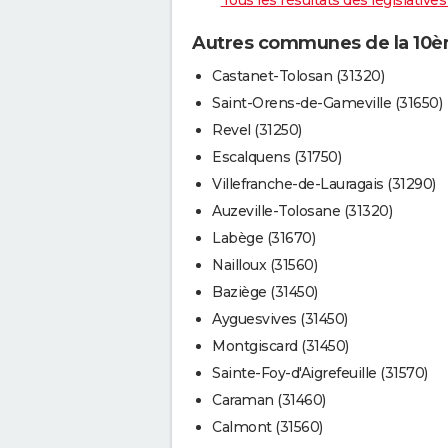
Tous les résultats des législativ
Autres communes de la 10èm
Castanet-Tolosan (31320)
Saint-Orens-de-Gameville (31650)
Revel (31250)
Escalquens (31750)
Villefranche-de-Lauragais (31290)
Auzeville-Tolosane (31320)
Labège (31670)
Nailloux (31560)
Baziège (31450)
Ayguesvives (31450)
Montgiscard (31450)
Sainte-Foy-d'Aigrefeuille (31570)
Caraman (31460)
Calmont (31560)