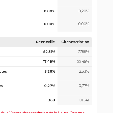
0,00%
0,20%
0,00%
0,00%
Renneville
Circonscription
82,51%
77,55%
17,49%
22,45%
otes
3,26%
2,33%
es
0,27%
0,77%
368
81 541