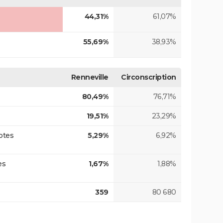
44,31%
61,07%
55,69%
38,93%
Renneville
Circonscription
80,49%
76,71%
19,51%
23,29%
otes
5,29%
6,92%
es
1,67%
1,88%
359
80 680