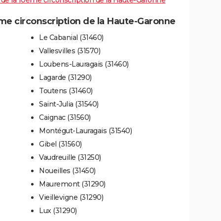
es de la 10ème circonscription de la Haute-Garonne
e circonscription de la Haute-Garonne
Le Cabanial (31460)
Vallesvilles (31570)
Loubens-Lauragais (31460)
Lagarde (31290)
Toutens (31460)
Saint-Julia (31540)
Caignac (31560)
Montégut-Lauragais (31540)
Gibel (31560)
Vaudreuille (31250)
Noueilles (31450)
Mauremont (31290)
Vieillevigne (31290)
Lux (31290)