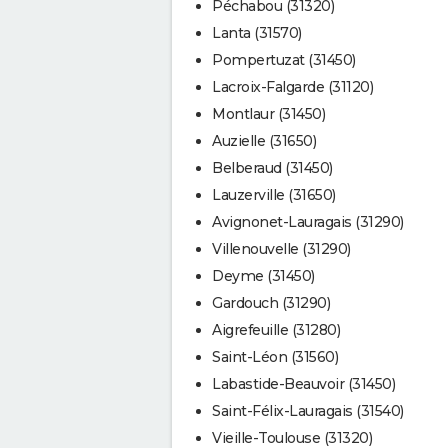
Péchabou (31320)
Lanta (31570)
Pompertuzat (31450)
Lacroix-Falgarde (31120)
Montlaur (31450)
Auzielle (31650)
Belberaud (31450)
Lauzerville (31650)
Avignonet-Lauragais (31290)
Villenouvelle (31290)
Deyme (31450)
Gardouch (31290)
Aigrefeuille (31280)
Saint-Léon (31560)
Labastide-Beauvoir (31450)
Saint-Félix-Lauragais (31540)
Vieille-Toulouse (31320)