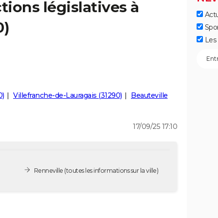
tions législatives à
Actu
0)
Spo
Les 
0)
Villefranche-de-Lauragais (31290)
Beauteville
17/09/25 17:10
Renneville
(toutes les informations sur la ville)