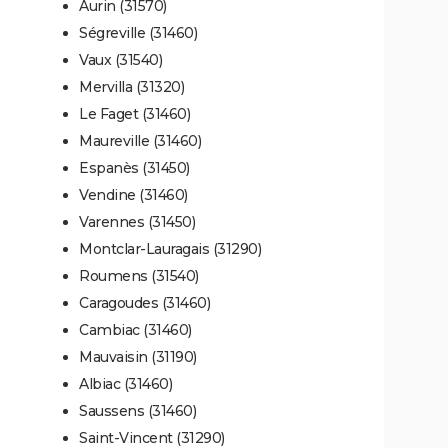
Aurin (31570)
Ségreville (31460)
Vaux (31540)
Mervilla (31320)
Le Faget (31460)
Maureville (31460)
Espanès (31450)
Vendine (31460)
Varennes (31450)
Montclar-Lauragais (31290)
Roumens (31540)
Caragoudes (31460)
Cambiac (31460)
Mauvaisin (31190)
Albiac (31460)
Saussens (31460)
Saint-Vincent (31290)