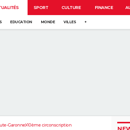
TUALITÉS
SPORT
CULTURE
FINANCE
A
S
EDUCATION
MONDE
VILLES
+
ute-Garonne
10ème circonscription
NEW