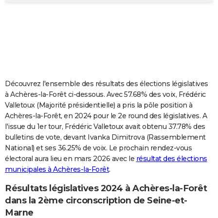
City break
Voyage de noces
Climat
Destinations
Voyage nature
Forum
+
PHOTO
GUIDES D'ACHAT
BONS PLANS
CARTE DE VOEUX
Découvrez l'ensemble des résultats des élections législatives
Carte Bonne année
Carte Pâques
Carte de Noël
Carte Saint-Valentin
Carte d'anniversaire
DICTIONNAIRE
à Achères-la-Forêt ci-dessous. Avec 57.68% des voix, Frédéric
Valletoux (Majorité présidentielle) a pris la pôle position à
Biographies
Expressions
Dictionnaire
Citations
Proverbes
PROGRAMME TV
Achères-la-Forêt, en 2024 pour le 2e round des législatives. A
l'issue du 1er tour, Frédéric Valletoux avait obtenu 37.78% des
COPAINS D'AVANT
bulletins de vote, devant Ivanka Dimitrova (Rassemblement
National) et ses 36.25% de voix. Le prochain rendez-vous
Se connecter
Collèges
Universités
Service militaire
S'inscrire
Lycées
Primaires
Entreprises
Avis de recherche
AVIS DE DÉCÈS
électoral aura lieu en mars 2026 avec le
résultat des élections
municipales à Achères-la-Forêt
.
FORUM
Lifestyle
Sport
Television
Cinema
Bricolage
Culture
Auto
Voyage
Résultats législatives 2024 à Achères-la-Forêt
dans la 2ème circonscription de Seine-et-
Marne