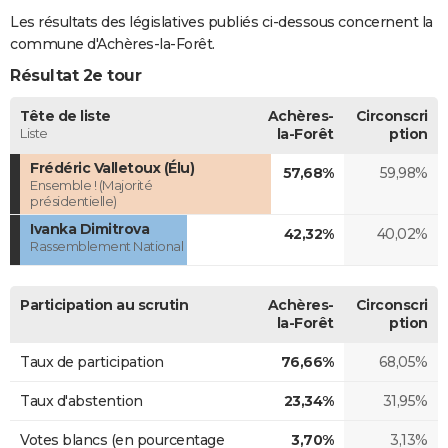
Les résultats des législatives publiés ci-dessous concernent la
commune d'Achères-la-Forêt.
Résultat 2e tour
Tête de liste
Achères-
Circonscri
Liste
la-Forêt
ption
Frédéric Valletoux (Élu)
57,68%
59,98%
Ensemble ! (Majorité
présidentielle)
Ivanka Dimitrova
42,32%
40,02%
Rassemblement National
Participation au scrutin
Achères-
Circonscri
la-Forêt
ption
Taux de participation
76,66%
68,05%
Taux d'abstention
23,34%
31,95%
Votes blancs (en pourcentage
3,70%
3,13%