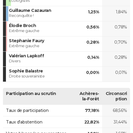
Ecologistes
Guillaume Cazauran
1,25%
1,84%
Reconquête !
Élodie Broch
0,56%
0,78%
Extrême gauche
Stephanie Faury
0,28%
0,70%
Extrême gauche
Valérian Lapkoff
0,14%
0,28%
Divers
Sophie Balastre
0,00%
0,01%
Droite souverainiste
Participation au scrutin
Achères-
Circonscri
la-Forêt
ption
Taux de participation
77,18%
68,56%
Taux d'abstention
22,82%
31,44%