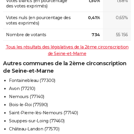
Votes blancs (en pourcentage
1,50%
1,68%
des votes exprimés)
Votes nuls (en pourcentage des
0,41%
0,65%
votes exprimés)
Nombre de votants
734
55 156
Tous les résultats des législatives de la 2ème circonscription
de Seine-et-Marne
Autres communes de la 2ème circonscription
de Seine-et-Marne
Fontainebleau (77300)
Avon (77210)
Nemours (77140)
Bois-le-Roi (77590)
Saint-Pierre-lès-Nemours (77140)
Souppes-sur-Loing (77460)
Château-Landon (77570)