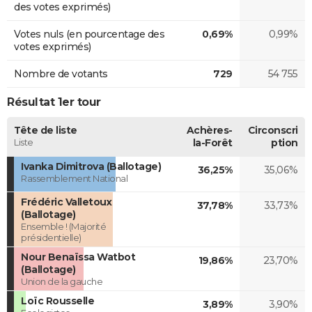
des votes exprimés)
Votes nuls (en pourcentage des
0,69%
0,99%
votes exprimés)
Nombre de votants
729
54 755
Résultat 1er tour
Tête de liste
Achères-
Circonscri
Liste
la-Forêt
ption
Ivanka Dimitrova (Ballotage)
36,25%
35,06%
Rassemblement National
Frédéric Valletoux
37,78%
33,73%
(Ballotage)
Ensemble ! (Majorité
présidentielle)
Nour Benaïssa Watbot
19,86%
23,70%
(Ballotage)
Union de la gauche
Loïc Rousselle
3,89%
3,90%