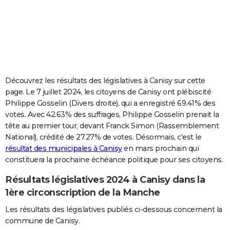
City break
Voyage de noces
Climat
Destinations
Voyage nature
Forum
+
PHOTO
GUIDES D'ACHAT
BONS PLANS
CARTE DE VOEUX
Découvrez les résultats des législatives à Canisy sur cette
page. Le 7 juillet 2024, les citoyens de Canisy ont plébiscité
Carte Bonne année
Carte Pâques
Carte de Noël
Carte Saint-Valentin
Carte d'anniversaire
DICTIONNAIRE
Philippe Gosselin (Divers droite), qui a enregistré 69.41% des
votes. Avec 42.63% des suffrages, Philippe Gosselin prenait la
Biographies
Expressions
Dictionnaire
Citations
Proverbes
PROGRAMME TV
tête au premier tour, devant Franck Simon (Rassemblement
National), crédité de 27.27% de votes. Désormais, c'est le
COPAINS D'AVANT
résultat des municipales à Canisy
en mars prochain qui
Se connecter
Collèges
Universités
Service militaire
S'inscrire
Lycées
Primaires
Entreprises
Avis de recherche
AVIS DE DÉCÈS
constituera la prochaine échéance politique pour ses citoyens.
Résultats législatives 2024 à Canisy dans la
FORUM
1ère circonscription de la Manche
Lifestyle
Sport
Television
Cinema
Bricolage
Culture
Auto
Voyage
Les résultats des législatives publiés ci-dessous concernent la
commune de Canisy.