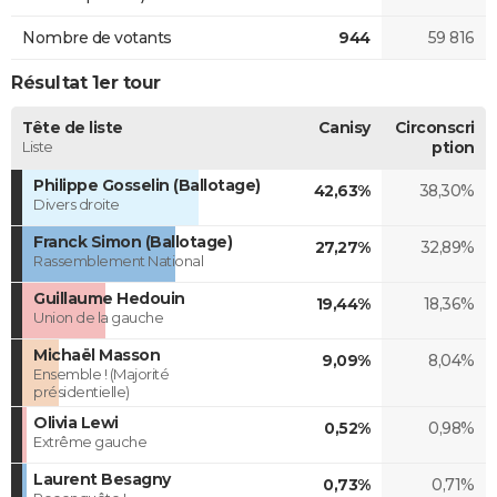
Nombre de votants
944
59 816
Résultat 1er tour
Tête de liste
Canisy
Circonscri
Liste
ption
Philippe Gosselin (Ballotage)
42,63%
38,30%
Divers droite
Franck Simon (Ballotage)
27,27%
32,89%
Rassemblement National
Guillaume Hedouin
19,44%
18,36%
Union de la gauche
Michaël Masson
9,09%
8,04%
Ensemble ! (Majorité
présidentielle)
Olivia Lewi
0,52%
0,98%
Extrême gauche
Laurent Besagny
0,73%
0,71%