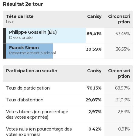
Résultat 2e tour
Tête de liste
Canisy
Circonscri
Liste
ption
Philippe Gosselin (Élu)
69,41%
63,45%
Divers droite
Franck Simon
30,59%
36,55%
Rassemblement National
Participation au scrutin
Canisy
Circonscri
ption
Taux de participation
70,13%
68,97%
Taux d'abstention
29,87%
31,03%
Votes blancs (en pourcentage
2,97%
2,83%
des votes exprimés)
Votes nuls (en pourcentage des
0,42%
0,91%
votes exprimés)