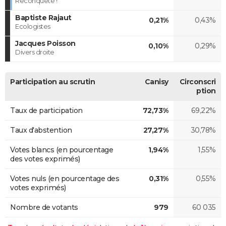
Reconquête !
Baptiste Rajaut
0,21%
0,43%
Ecologistes
Jacques Poisson
0,10%
0,29%
Divers droite
Participation au scrutin
Canisy
Circonscri
ption
Taux de participation
72,73%
69,22%
Taux d'abstention
27,27%
30,78%
Votes blancs (en pourcentage
1,94%
1,55%
des votes exprimés)
Votes nuls (en pourcentage des
0,31%
0,55%
votes exprimés)
Nombre de votants
979
60 035