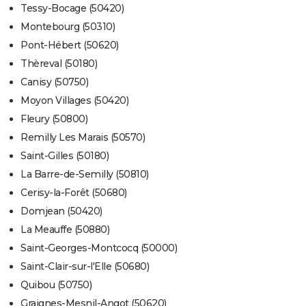
Tessy-Bocage (50420)
Montebourg (50310)
Pont-Hébert (50620)
Thèreval (50180)
Canisy (50750)
Moyon Villages (50420)
Fleury (50800)
Remilly Les Marais (50570)
Saint-Gilles (50180)
La Barre-de-Semilly (50810)
Cerisy-la-Forêt (50680)
Domjean (50420)
La Meauffe (50880)
Saint-Georges-Montcocq (50000)
Saint-Clair-sur-l'Elle (50680)
Quibou (50750)
Graignes-Mesnil-Angot (50620)