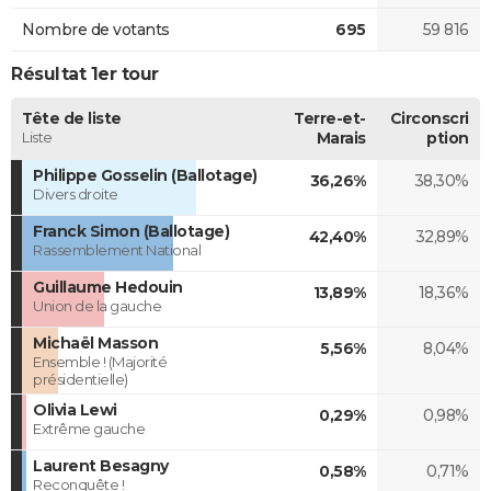
Nombre de votants
695
59 816
Résultat 1er tour
Tête de liste
Terre-et-
Circonscri
Liste
Marais
ption
Philippe Gosselin (Ballotage)
36,26%
38,30%
Divers droite
Franck Simon (Ballotage)
42,40%
32,89%
Rassemblement National
Guillaume Hedouin
13,89%
18,36%
Union de la gauche
Michaël Masson
5,56%
8,04%
Ensemble ! (Majorité
présidentielle)
Olivia Lewi
0,29%
0,98%
Extrême gauche
Laurent Besagny
0,58%
0,71%
Reconquête !