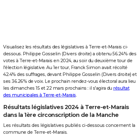
City break
Voyage de noces
Climat
Destinations
Voyage nature
Forum
+
PHOTO
GUIDES D'ACHAT
BONS PLANS
CARTE DE VOEUX
Visualisez les résultats des législatives à Terre-et-Marais ci-
dessous. Philippe Gosselin (Divers droite) a obtenu 56.24% des
Carte Bonne année
Carte Pâques
Carte de Noël
Carte Saint-Valentin
Carte d'anniversaire
DICTIONNAIRE
votes à Terre-et-Marais en 2024, au soir du deuxième tour de
l'élection législative. Au 1er tour, Franck Simon avait récolté
Biographies
Expressions
Dictionnaire
Citations
Proverbes
PROGRAMME TV
42.4% des suffrages, devant Philippe Gosselin (Divers droite) et
ses 36.26% de voix. Le prochain rendez-vous électoral aura lieu
COPAINS D'AVANT
les dimanches 15 et 22 mars prochains : il s'agira du
résultat
des municipales à Terre-et-Marais
.
Se connecter
Collèges
Universités
Service militaire
S'inscrire
Lycées
Primaires
Entreprises
Avis de recherche
AVIS DE DÉCÈS
Résultats législatives 2024 à Terre-et-Marais
FORUM
dans la 1ère circonscription de la Manche
Lifestyle
Sport
Television
Cinema
Bricolage
Culture
Auto
Voyage
Les résultats des législatives publiés ci-dessous concernent la
commune de Terre-et-Marais.