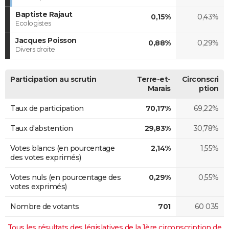
Baptiste Rajaut
0,15%
0,43%
Ecologistes
Jacques Poisson
0,88%
0,29%
Divers droite
Participation au scrutin
Terre-et-
Circonscri
Marais
ption
Taux de participation
70,17%
69,22%
Taux d'abstention
29,83%
30,78%
Votes blancs (en pourcentage
2,14%
1,55%
des votes exprimés)
Votes nuls (en pourcentage des
0,29%
0,55%
votes exprimés)
Nombre de votants
701
60 035
Tous les résultats des législatives de la 1ère circonscription de