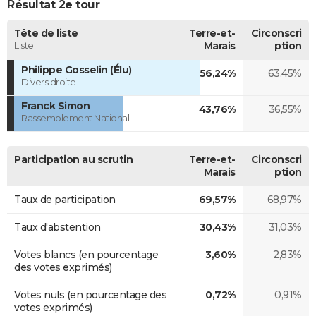
Résultat 2e tour
Tête de liste
Terre-et-
Circonscri
Liste
Marais
ption
Philippe Gosselin (Élu)
56,24%
63,45%
Divers droite
Franck Simon
43,76%
36,55%
Rassemblement National
Participation au scrutin
Terre-et-
Circonscri
Marais
ption
Taux de participation
69,57%
68,97%
Taux d'abstention
30,43%
31,03%
Votes blancs (en pourcentage
3,60%
2,83%
des votes exprimés)
Votes nuls (en pourcentage des
0,72%
0,91%
votes exprimés)