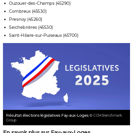
Ouzouer-des-Champs (45290)
Combreux (45530)
Presnoy (45260)
Seichebrières (45530)
Saint-Hilaire-sur-Puiseaux (45700)
Résultat élections législatives Fay-aux-Loges
© CCM Benchmark
Group
En savoir plus sur Fay-aux-Loges