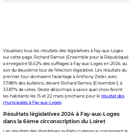
City break
Voyage de noces
Climat
Destinations
Voyage nature
Forum
+
PHOTO
GUIDES D'ACHAT
BONS PLANS
CARTE DE VOEUX
Visualisez tous les résultats des législatives à Fay-aux-Loges
Carte Bonne année
Carte Pâques
Carte de Noël
Carte Saint-Valentin
Carte d'anniversaire
DICTIONNAIRE
sur cette page. Richard Ramos (Ensemble pour la République)
a enregistré 55.52% des suffrages à Fay-aux-Loges en 2024, au
Biographies
Expressions
Dictionnaire
Citations
Proverbes
PROGRAMME TV
soir du deuxième tour de l'élection législative. Les résultats du
premier tour donnaient l’avantage à Anthony Zeller, avec
COPAINS D'AVANT
37.88% des bulletins, devant Richard Ramos (Ensemble !), à
33.87% de votes. Reste désormais à savoir quel choix feront
Se connecter
Collèges
Universités
Service militaire
S'inscrire
Lycées
Primaires
Entreprises
Avis de recherche
AVIS DE DÉCÈS
les habitants les 15 et 22 mars prochains pour le
résultat des
municipales à Fay-aux-Loges
.
FORUM
Lifestyle
Sport
Television
Cinema
Bricolage
Culture
Auto
Voyage
Résultats législatives 2024 à Fay-aux-Loges
dans la 6ème circonscription du Loiret
Les résultats des législatives publiés ci-dessous concernent la