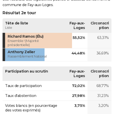
commune de Fay-aux-Loges.
Résultat 2e tour
Tête de liste
Fay-aux-
Circonscri
Liste
Loges
ption
Richard Ramos (Élu)
55,52%
63,31%
Ensemble ! (Majorité
présidentielle)
Anthony Zeller
44,48%
36,69%
Rassemblement National
Participation au scrutin
Fay-aux-
Circonscri
Loges
ption
Taux de participation
72,02%
68,77%
Taux d'abstention
27,98%
31,23%
Votes blancs (en pourcentage
3,75%
3,20%
des votes exprimés)