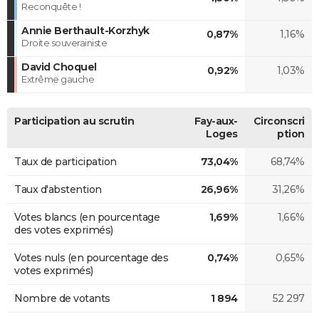
Reconquête !
Annie Berthault-Korzhyk
0,87%
1,16%
Droite souverainiste
David Choquel
0,92%
1,03%
Extrême gauche
Participation au scrutin
Fay-aux-
Circonscri
Loges
ption
Taux de participation
73,04%
68,74%
Taux d'abstention
26,96%
31,26%
Votes blancs (en pourcentage
1,69%
1,66%
des votes exprimés)
Votes nuls (en pourcentage des
0,74%
0,65%
votes exprimés)
Nombre de votants
1 894
52 297