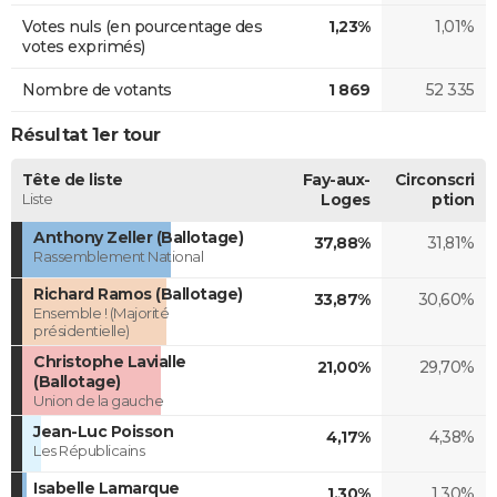
Votes nuls (en pourcentage des
1,23%
1,01%
votes exprimés)
Nombre de votants
1 869
52 335
Résultat 1er tour
Tête de liste
Fay-aux-
Circonscri
Liste
Loges
ption
Anthony Zeller (Ballotage)
37,88%
31,81%
Rassemblement National
Richard Ramos (Ballotage)
33,87%
30,60%
Ensemble ! (Majorité
présidentielle)
Christophe Lavialle
21,00%
29,70%
(Ballotage)
Union de la gauche
Jean-Luc Poisson
4,17%
4,38%
Les Républicains
Isabelle Lamarque
1,30%
1,30%