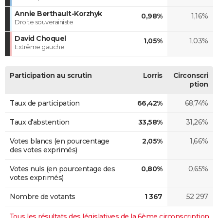
Annie Berthault-Korzhyk
0,98%
1,16%
Droite souverainiste
David Choquel
1,05%
1,03%
Extrême gauche
Participation au scrutin
Lorris
Circonscri
ption
Taux de participation
66,42%
68,74%
Taux d'abstention
33,58%
31,26%
Votes blancs (en pourcentage
2,05%
1,66%
des votes exprimés)
Votes nuls (en pourcentage des
0,80%
0,65%
votes exprimés)
Nombre de votants
1 367
52 297
Tous les résultats des législatives de la 6ème circonscription