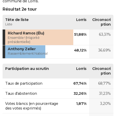
commune de Lorris.
Résultat 2e tour
Tête de liste
Lorris
Circonscri
Liste
ption
Richard Ramos (Élu)
51,88%
63,31%
Ensemble ! (Majorité
présidentielle)
Anthony Zeller
48,12%
36,69%
Rassemblement National
Participation au scrutin
Lorris
Circonscri
ption
Taux de participation
67,74%
68,77%
Taux d'abstention
32,26%
31,23%
Votes blancs (en pourcentage
1,87%
3,20%
des votes exprimés)