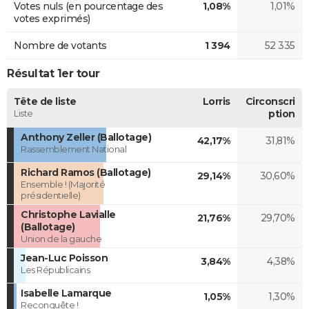
Votes nuls (en pourcentage des
1,08%
1,01%
votes exprimés)
Nombre de votants
1 394
52 335
Résultat 1er tour
Tête de liste
Lorris
Circonscri
Liste
ption
Anthony Zeller (Ballotage)
42,17%
31,81%
Rassemblement National
Richard Ramos (Ballotage)
29,14%
30,60%
Ensemble ! (Majorité
présidentielle)
Christophe Lavialle
21,76%
29,70%
(Ballotage)
Union de la gauche
Jean-Luc Poisson
3,84%
4,38%
Les Républicains
Isabelle Lamarque
1,05%
1,30%
Reconquête !