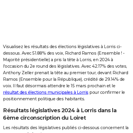
City break
Voyage de noces
Climat
Destinations
Voyage nature
Forum
+
PHOTO
GUIDES D'ACHAT
BONS PLANS
CARTE DE VOEUX
Visualisez les résultats des élections législatives à Lorris ci-
dessous. Avec 51.88% des voix, Richard Ramos (Ensemble ! -
Carte Bonne année
Carte Pâques
Carte de Noël
Carte Saint-Valentin
Carte d'anniversaire
DICTIONNAIRE
Majorité présidentielle) a pris la tête à Lorris, en 2024 à
l'occasion du 2e round des législatives. Avec 42.17% des votes,
Biographies
Expressions
Dictionnaire
Citations
Proverbes
PROGRAMME TV
Anthony Zeller prenait la tête au premier tour, devant Richard
Ramos (Ensemble pour la République), crédité de 29.14% de
COPAINS D'AVANT
voix. Il faut désormais attendre le 15 mars prochain et le
Se connecter
Collèges
Universités
Service militaire
S'inscrire
Lycées
Primaires
Entreprises
Avis de recherche
AVIS DE DÉCÈS
résultat des élections municipales à Lorris
pour confirmer le
positionnement politique des habitants.
FORUM
Résultats législatives 2024 à Lorris dans la
Lifestyle
Sport
Television
Cinema
Bricolage
Culture
Auto
Voyage
6ème circonscription du Loiret
Les résultats des législatives publiés ci-dessous concernent la