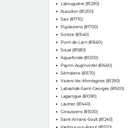
Labruguière (81290)
Aussillon (81200)
Saïx (81710)
Puylaurens (81700)
Sorèze (81540)
Pont-de-Larn (81660)
Soual (81580)
Aiguefonde (81200)
Payrin-Augmontel (81660)
Sémalens (81570)
Viviers-lès-Montagnes (81290)
Labastide-Saint-Georges (81500)
Lagarrigue (81090)
Lautrec (81440)
Giroussens (81500)
Saint-Amans-Soult (81240)
Vielmur-sur-Agout (81570)