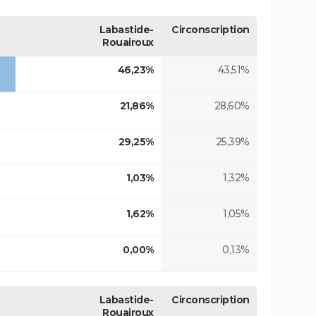
Labastide-
Circonscription
Rouairoux
46,23%
43,51%
21,86%
28,60%
29,25%
25,39%
1,03%
1,32%
1,62%
1,05%
0,00%
0,13%
Labastide-
Circonscription
Rouairoux