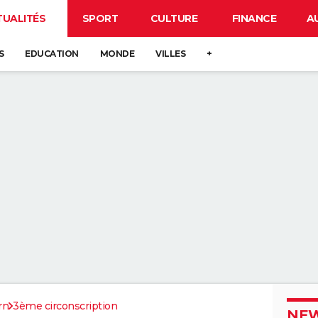
TUALITÉS
SPORT
CULTURE
FINANCE
A
S
EDUCATION
MONDE
VILLES
+
rn
3ème circonscription
NEW