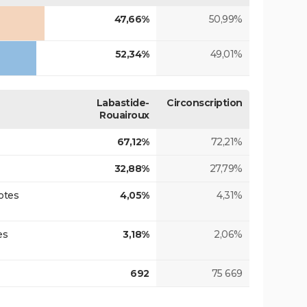
47,66%
50,99%
52,34%
49,01%
Labastide-
Circonscription
Rouairoux
67,12%
72,21%
32,88%
27,79%
otes
4,05%
4,31%
es
3,18%
2,06%
692
75 669