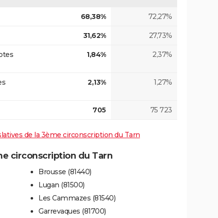
68,38%
72,27%
31,62%
27,73%
otes
1,84%
2,37%
es
2,13%
1,27%
705
75 723
islatives de la 3ème circonscription du Tarn
 circonscription du Tarn
Brousse (81440)
Lugan (81500)
Les Cammazes (81540)
Garrevaques (81700)