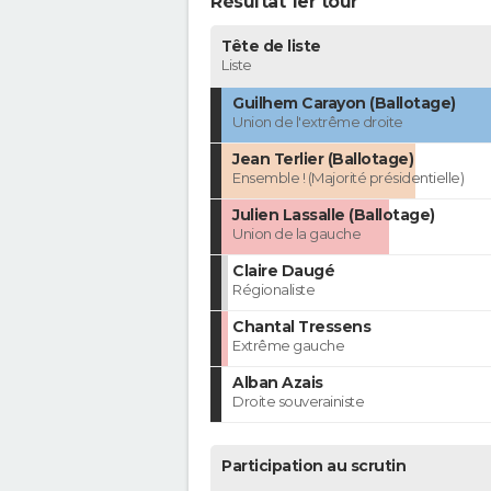
Résultat 1er tour
Tête de liste
Liste
Guilhem Carayon (Ballotage)
Union de l'extrême droite
Jean Terlier (Ballotage)
Ensemble ! (Majorité présidentielle)
Julien Lassalle (Ballotage)
Union de la gauche
Claire Daugé
Régionaliste
Chantal Tressens
Extrême gauche
Alban Azais
Droite souverainiste
Participation au scrutin