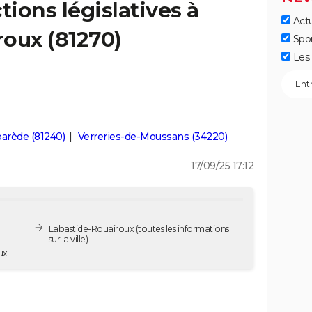
tions législatives à
Actu
oux (81270)
Spo
Les 
arède (81240)
Verreries-de-Moussans (34220)
17/09/25 17:12
Labastide-Rouairoux
(toutes les informations
sur la ville)
oux