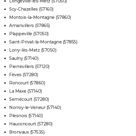
Longeville-lès-Metz (57050)
Scy-Chazelles (57160)
Montois-la-Montagne (57860)
Amanvillers (57865)
Plappeville (57050)
Saint-Privat-la-Montagne (57855)
Lorry-lès-Metz (57050)
Saulny (57140)
Pierrevillers (57120)
Fèves (57280)
Roncourt (57860)
La Maxe (57140)
Semécourt (57280)
Norroy-le-Veneur (57140)
Plesnois (57140)
Hauconcourt (57280)
Bronvaux (57535)