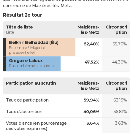
commune de Maizières-lès-Metz.
Résultat 2e tour
Tête de liste
Maizières-
Circonscri
Liste
lès-Metz
ption
Belkhir Belhaddad (Élu)
52,48%
55,70%
Ensemble ! (Majorité
présidentielle)
Grégoire Laloux
47,52%
44,30%
Rassemblement National
Participation au scrutin
Maizières-
Circonscri
lès-Metz
ption
Taux de participation
59,94%
63,19%
Taux d'abstention
40,06%
36,81%
Votes blancs (en pourcentage
3,64%
3,63%
des votes exprimés)