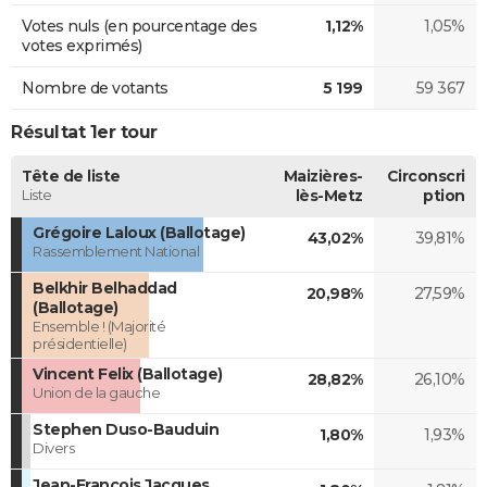
Votes nuls (en pourcentage des
1,12%
1,05%
votes exprimés)
Nombre de votants
5 199
59 367
Résultat 1er tour
Tête de liste
Maizières-
Circonscri
Liste
lès-Metz
ption
Grégoire Laloux (Ballotage)
43,02%
39,81%
Rassemblement National
Belkhir Belhaddad
20,98%
27,59%
(Ballotage)
Ensemble ! (Majorité
présidentielle)
Vincent Felix (Ballotage)
28,82%
26,10%
Union de la gauche
Stephen Duso-Bauduin
1,80%
1,93%
Divers
Jean-François Jacques