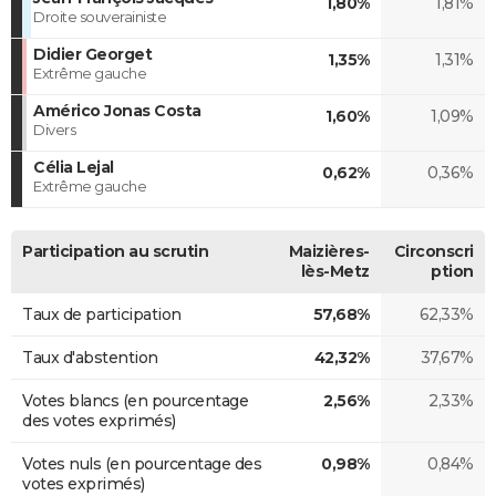
1,80%
1,81%
Droite souverainiste
Didier Georget
1,35%
1,31%
Extrême gauche
Américo Jonas Costa
1,60%
1,09%
Divers
Célia Lejal
0,62%
0,36%
Extrême gauche
Participation au scrutin
Maizières-
Circonscri
lès-Metz
ption
Taux de participation
57,68%
62,33%
Taux d'abstention
42,32%
37,67%
Votes blancs (en pourcentage
2,56%
2,33%
des votes exprimés)
Votes nuls (en pourcentage des
0,98%
0,84%
votes exprimés)