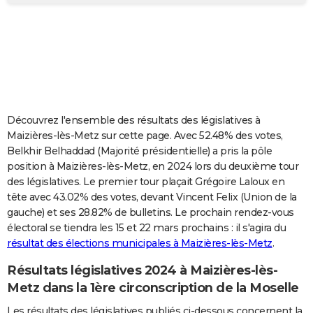
City break
Voyage de noces
Climat
Destinations
Voyage nature
Forum
+
PHOTO
GUIDES D'ACHAT
BONS PLANS
CARTE DE VOEUX
Découvrez l'ensemble des résultats des législatives à
Carte Bonne année
Carte Pâques
Carte de Noël
Carte Saint-Valentin
Carte d'anniversaire
DICTIONNAIRE
Maizières-lès-Metz sur cette page. Avec 52.48% des votes,
Belkhir Belhaddad (Majorité présidentielle) a pris la pôle
Biographies
Expressions
Dictionnaire
Citations
Proverbes
PROGRAMME TV
position à Maizières-lès-Metz, en 2024 lors du deuxième tour
des législatives. Le premier tour plaçait Grégoire Laloux en
COPAINS D'AVANT
tête avec 43.02% des votes, devant Vincent Felix (Union de la
gauche) et ses 28.82% de bulletins. Le prochain rendez-vous
Se connecter
Collèges
Universités
Service militaire
S'inscrire
Lycées
Primaires
Entreprises
Avis de recherche
AVIS DE DÉCÈS
électoral se tiendra les 15 et 22 mars prochains : il s'agira du
résultat des élections municipales à Maizières-lès-Metz
.
FORUM
Lifestyle
Sport
Television
Cinema
Bricolage
Culture
Auto
Voyage
Résultats législatives 2024 à Maizières-lès-
Metz dans la 1ère circonscription de la Moselle
Les résultats des législatives publiés ci-dessous concernent la