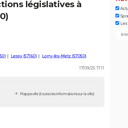
tions législatives à
Actu
0)
Spo
Les 
50)
Lessy (57160)
Lorry-lès-Metz (57050)
17/09/25 17:11
Plappeville
(toutes les informations sur la ville)