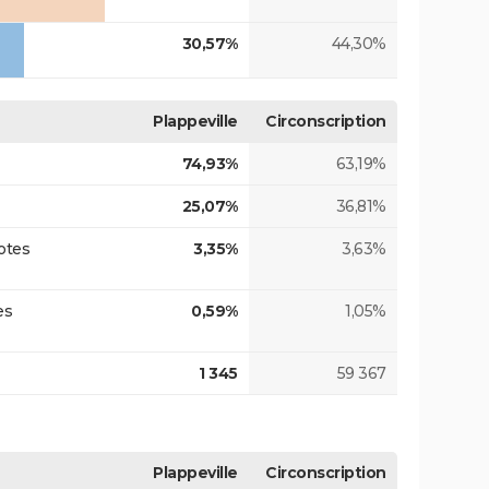
30,57%
44,30%
Plappeville
Circonscription
74,93%
63,19%
25,07%
36,81%
otes
3,35%
3,63%
es
0,59%
1,05%
1 345
59 367
Plappeville
Circonscription