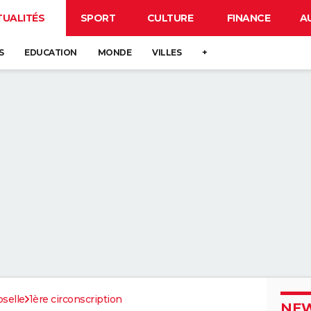
TUALITÉS
SPORT
CULTURE
FINANCE
A
S
EDUCATION
MONDE
VILLES
+
selle
1ère circonscription
NEW