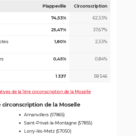
Plappeville
Circonscription
74,53%
62,33%
25,47%
37,67%
otes
1,80%
2,33%
es
0,45%
0,84%
1 337
58 546
atives de la 1ère circonscription de la Moselle
circonscription de la Moselle
Amanvillers (57865)
Saint-Privat-la-Montagne (57855)
Lorry-lès-Metz (57050)