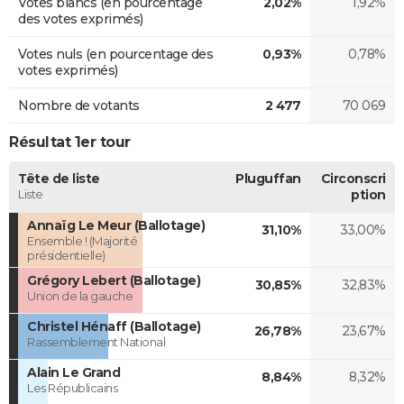
Votes blancs (en pourcentage
2,02%
1,92%
des votes exprimés)
Votes nuls (en pourcentage des
0,93%
0,78%
votes exprimés)
Nombre de votants
2 477
70 069
Résultat 1er tour
Tête de liste
Pluguffan
Circonscri
Liste
ption
Annaïg Le Meur (Ballotage)
31,10%
33,00%
Ensemble ! (Majorité
présidentielle)
Grégory Lebert (Ballotage)
30,85%
32,83%
Union de la gauche
Christel Hénaff (Ballotage)
26,78%
23,67%
Rassemblement National
Alain Le Grand
8,84%
8,32%
Les Républicains