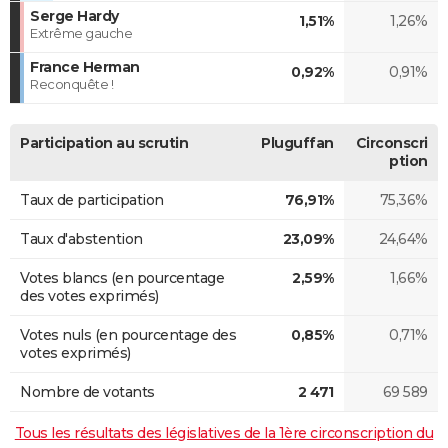
Serge Hardy
1,51%
1,26%
Extrême gauche
France Herman
0,92%
0,91%
Reconquête !
Participation au scrutin
Pluguffan
Circonscri
ption
Taux de participation
76,91%
75,36%
Taux d'abstention
23,09%
24,64%
Votes blancs (en pourcentage
2,59%
1,66%
des votes exprimés)
Votes nuls (en pourcentage des
0,85%
0,71%
votes exprimés)
Nombre de votants
2 471
69 589
Tous les résultats des législatives de la 1ère circonscription du