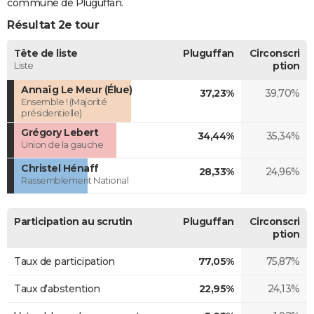
commune de Pluguffan.
Résultat 2e tour
Tête de liste
Pluguffan
Circonscri
Liste
ption
Annaïg Le Meur (Élue)
37,23%
39,70%
Ensemble ! (Majorité
présidentielle)
Grégory Lebert
34,44%
35,34%
Union de la gauche
Christel Hénaff
28,33%
24,96%
Rassemblement National
Participation au scrutin
Pluguffan
Circonscri
ption
Taux de participation
77,05%
75,87%
Taux d'abstention
22,95%
24,13%