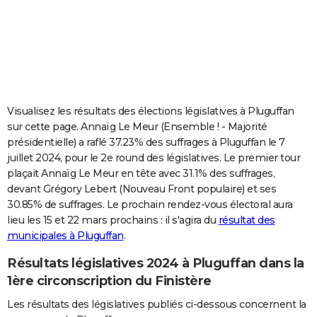
City break
Voyage de noces
Climat
Destinations
Voyage nature
Forum
+
PHOTO
GUIDES D'ACHAT
BONS PLANS
CARTE DE VOEUX
Visualisez les résultats des élections législatives à Pluguffan
sur cette page. Annaïg Le Meur (Ensemble ! - Majorité
Carte Bonne année
Carte Pâques
Carte de Noël
Carte Saint-Valentin
Carte d'anniversaire
DICTIONNAIRE
présidentielle) a raflé 37.23% des suffrages à Pluguffan le 7
juillet 2024, pour le 2e round des législatives. Le premier tour
Biographies
Expressions
Dictionnaire
Citations
Proverbes
PROGRAMME TV
plaçait Annaïg Le Meur en tête avec 31.1% des suffrages,
devant Grégory Lebert (Nouveau Front populaire) et ses
COPAINS D'AVANT
30.85% de suffrages. Le prochain rendez-vous électoral aura
Se connecter
Collèges
Universités
Service militaire
S'inscrire
Lycées
Primaires
Entreprises
Avis de recherche
AVIS DE DÉCÈS
lieu les 15 et 22 mars prochains : il s'agira du
résultat des
municipales à Pluguffan
.
FORUM
Résultats législatives 2024 à Pluguffan dans la
Lifestyle
Sport
Television
Cinema
Bricolage
Culture
Auto
Voyage
1ère circonscription du Finistère
Les résultats des législatives publiés ci-dessous concernent la