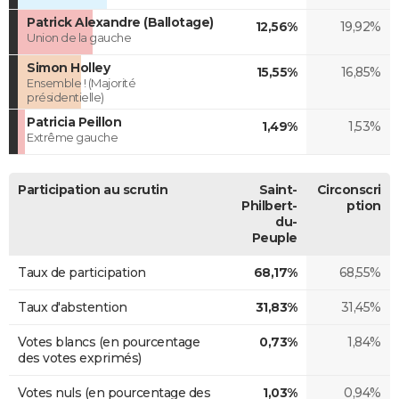
Patrick Alexandre (Ballotage)
12,56%
19,92%
Union de la gauche
Simon Holley
15,55%
16,85%
Ensemble ! (Majorité
présidentielle)
Patricia Peillon
1,49%
1,53%
Extrême gauche
Participation au scrutin
Saint-
Circonscri
Philbert-
ption
du-
Peuple
Taux de participation
68,17%
68,55%
Taux d'abstention
31,83%
31,45%
Votes blancs (en pourcentage
0,73%
1,84%
des votes exprimés)
Votes nuls (en pourcentage des
1,03%
0,94%