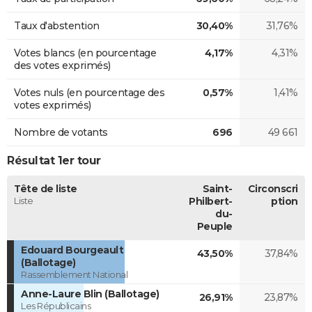
Taux d'abstention
30,40%
31,76%
Votes blancs (en pourcentage
4,17%
4,31%
des votes exprimés)
Votes nuls (en pourcentage des
0,57%
1,41%
votes exprimés)
Nombre de votants
696
49 661
Résultat 1er tour
Tête de liste
Saint-
Circonscri
Liste
Philbert-
ption
du-
Peuple
Edouard Bourgeault
43,50%
37,84%
(Ballotage)
Rassemblement National
Anne-Laure Blin (Ballotage)
26,91%
23,87%
Les Républicains