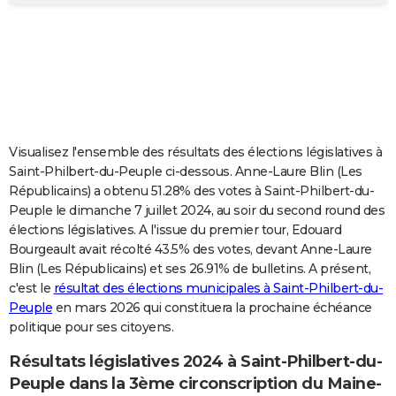
City break
Voyage de noces
Climat
Destinations
Voyage nature
Forum
+
PHOTO
GUIDES D'ACHAT
BONS PLANS
CARTE DE VOEUX
Visualisez l'ensemble des résultats des élections législatives à
Carte Bonne année
Carte Pâques
Carte de Noël
Carte Saint-Valentin
Carte d'anniversaire
DICTIONNAIRE
Saint-Philbert-du-Peuple ci-dessous. Anne-Laure Blin (Les
Républicains) a obtenu 51.28% des votes à Saint-Philbert-du-
Biographies
Expressions
Dictionnaire
Citations
Proverbes
PROGRAMME TV
Peuple le dimanche 7 juillet 2024, au soir du second round des
élections législatives. A l'issue du premier tour, Edouard
COPAINS D'AVANT
Bourgeault avait récolté 43.5% des votes, devant Anne-Laure
Blin (Les Républicains) et ses 26.91% de bulletins. A présent,
Se connecter
Collèges
Universités
Service militaire
S'inscrire
Lycées
Primaires
Entreprises
Avis de recherche
AVIS DE DÉCÈS
c'est le
résultat des élections municipales à Saint-Philbert-du-
Peuple
en mars 2026 qui constituera la prochaine échéance
FORUM
politique pour ses citoyens.
Lifestyle
Sport
Television
Cinema
Bricolage
Culture
Auto
Voyage
Résultats législatives 2024 à Saint-Philbert-du-
Peuple dans la 3ème circonscription du Maine-