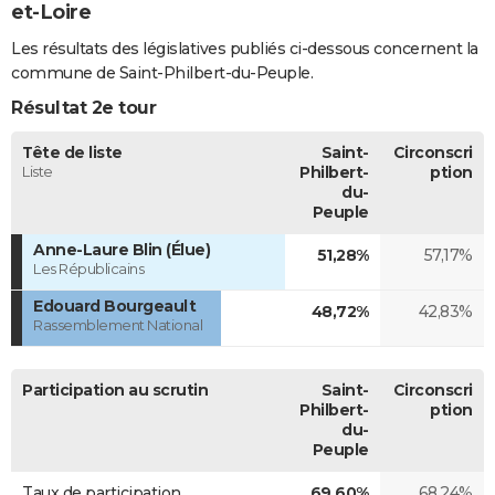
et-Loire
Les résultats des législatives publiés ci-dessous concernent la
commune de Saint-Philbert-du-Peuple.
Résultat 2e tour
Tête de liste
Saint-
Circonscri
Liste
Philbert-
ption
du-
Peuple
Anne-Laure Blin (Élue)
51,28%
57,17%
Les Républicains
Edouard Bourgeault
48,72%
42,83%
Rassemblement National
Participation au scrutin
Saint-
Circonscri
Philbert-
ption
du-
Peuple
Taux de participation
69,60%
68,24%