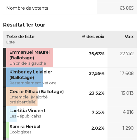
Nombre de votants
63 885
Résultat 1er tour
Tête de liste
% des voix
Voix
Liste
Emmanuel Maurel
35,63%
22 742
(Ballotage)
Union de la gauche
Kimberley Lelaidier
27,59%
17 608
(Ballotage)
Rassemblement National
Cécile Rilhac (Ballotage)
23,52%
15 013
Ensemble ! (Majorité
présidentielle)
Laetitia Vincent
7,55%
4 816
Les Républicains
Samira Herbal
2,02%
1 290
Ecologistes