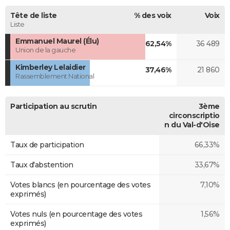
Tête de liste
% des voix
Voix
Liste
Emmanuel Maurel (Élu)
62,54%
36 489
Union de la gauche
Kimberley Lelaidier
37,46%
21 860
Rassemblement National
Participation au scrutin
3ème
circonscriptio
n du Val-d'Oise
Taux de participation
66,33%
Taux d'abstention
33,67%
Votes blancs (en pourcentage des votes
7,10%
exprimés)
Votes nuls (en pourcentage des votes
1,56%
exprimés)