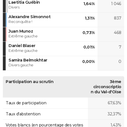
Laetitia Guébin
1,64%
1 046
Divers
Alexandre Simonnot
1,31%
837
Reconquête !
Juan Munoz
0,73%
468
Extrême gauche
Daniel Blaser
0,01%
7
Extrême gauche
Samira Belmokhtar
0,00%
0
Divers gauche
Participation au scrutin
3ème
circonscriptio
n du Val-d'Oise
Taux de participation
67,63%
Taux d'abstention
32,37%
Votes blancs (en pourcentage des votes
1,43%