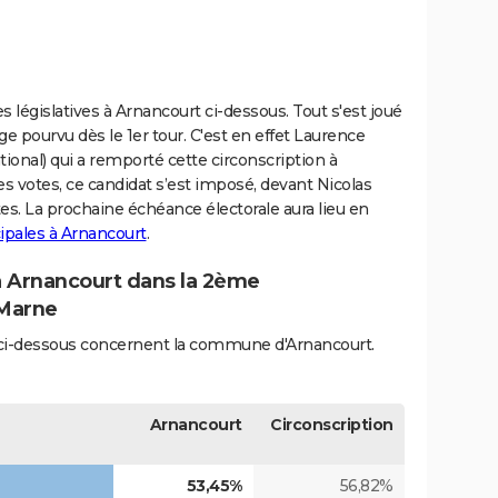
s législatives à Arnancourt ci-dessous. Tout s'est joué
e pourvu dès le 1er tour. C'est en effet Laurence
nal) qui a remporté cette circonscription à
s votes, ce candidat s’est imposé, devant Nicolas
otes. La prochaine échéance électorale aura lieu en
ipales à Arnancourt
.
 à Arnancourt dans la 2ème
-Marne
és ci-dessous concernent la commune d'Arnancourt.
Arnancourt
Circonscription
53,45%
56,82%