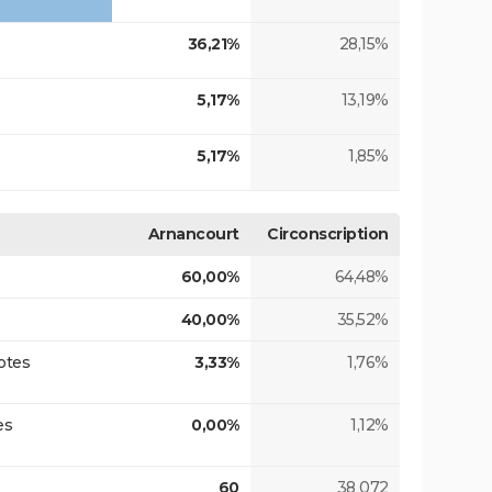
36,21%
28,15%
5,17%
13,19%
5,17%
1,85%
Arnancourt
Circonscription
60,00%
64,48%
40,00%
35,52%
otes
3,33%
1,76%
es
0,00%
1,12%
60
38 072