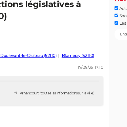
tions législatives à
Actu
0)
Spo
Les 
Doulevant-le-Château (52110)
Blumeray (52110)
17/09/25 17:10
t
Arnancourt
(toutes les informations sur la ville)