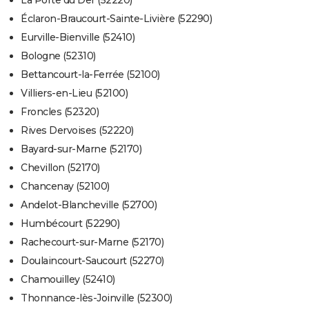
La Porte du Der (52220)
Éclaron-Braucourt-Sainte-Livière (52290)
Eurville-Bienville (52410)
Bologne (52310)
Bettancourt-la-Ferrée (52100)
Villiers-en-Lieu (52100)
Froncles (52320)
Rives Dervoises (52220)
Bayard-sur-Marne (52170)
Chevillon (52170)
Chancenay (52100)
Andelot-Blancheville (52700)
Humbécourt (52290)
Rachecourt-sur-Marne (52170)
Doulaincourt-Saucourt (52270)
Chamouilley (52410)
Thonnance-lès-Joinville (52300)