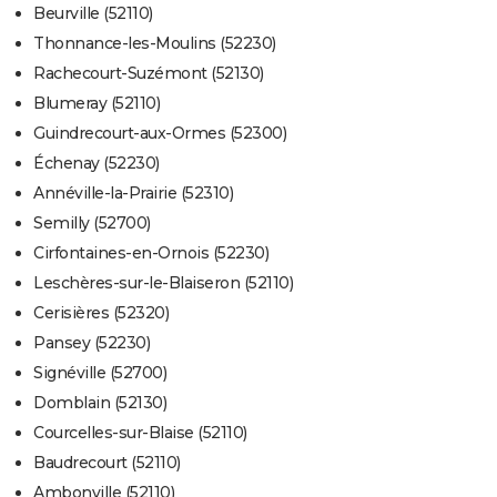
Beurville (52110)
Thonnance-les-Moulins (52230)
Rachecourt-Suzémont (52130)
Blumeray (52110)
Guindrecourt-aux-Ormes (52300)
Échenay (52230)
Annéville-la-Prairie (52310)
Semilly (52700)
Cirfontaines-en-Ornois (52230)
Leschères-sur-le-Blaiseron (52110)
Cerisières (52320)
Pansey (52230)
Signéville (52700)
Domblain (52130)
Courcelles-sur-Blaise (52110)
Baudrecourt (52110)
Ambonville (52110)