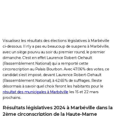
City break
Voyage de noces
Climat
Destinations
Voyage nature
Forum
+
PHOTO
GUIDES D'ACHAT
BONS PLANS
CARTE DE VOEUX
Visualisez les résultats des élections législatives à Marbéville
ci-dessous. Il n'y a pas eu beaucoup de suspens à Marbéville,
Carte Bonne année
Carte Pâques
Carte de Noël
Carte Saint-Valentin
Carte d'anniversaire
DICTIONNAIRE
avec un siège pourvu au soir du premier round, le premier
dimanche. C'est en effet Laurence Robert-Dehault
Biographies
Expressions
Dictionnaire
Citations
Proverbes
PROGRAMME TV
(Rassemblement National) qui a remporté cette
circonscription au Palais Bourbon. Avec 47.06% des votes, ce
COPAINS D'AVANT
candidat s’est imposé, devant Laurence Robert-Dehault
Se connecter
Collèges
Universités
Service militaire
S'inscrire
Lycées
Primaires
Entreprises
Avis de recherche
AVIS DE DÉCÈS
(Rassemblement National), à 42.65% de suffrages. Reste
désormais à savoir quel choix feront les habitants pour le
FORUM
résultat des municipales à Marbéville
les 15 et 22 mars
prochains.
Lifestyle
Sport
Television
Cinema
Bricolage
Culture
Auto
Voyage
Résultats législatives 2024 à Marbéville dans la
2ème circonscription de la Haute-Marne