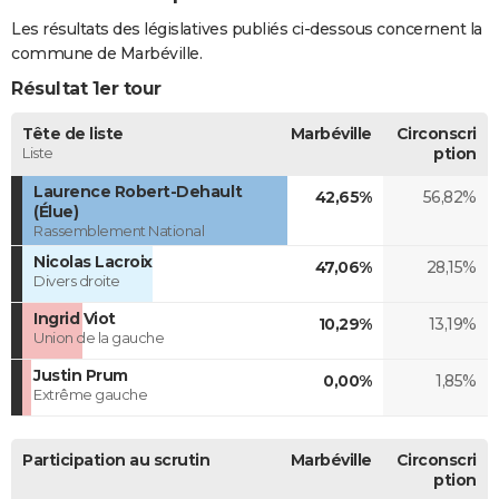
Les résultats des législatives publiés ci-dessous concernent la
commune de Marbéville.
Résultat 1er tour
Tête de liste
Marbéville
Circonscri
Liste
ption
Laurence Robert-Dehault
42,65%
56,82%
(Élue)
Rassemblement National
Nicolas Lacroix
47,06%
28,15%
Divers droite
Ingrid Viot
10,29%
13,19%
Union de la gauche
Justin Prum
0,00%
1,85%
Extrême gauche
Participation au scrutin
Marbéville
Circonscri
ption