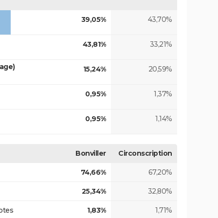
39,05%
43,70%
43,81%
33,21%
tage)
15,24%
20,59%
0,95%
1,37%
0,95%
1,14%
Bonviller
Circonscription
74,66%
67,20%
25,34%
32,80%
otes
1,83%
1,71%