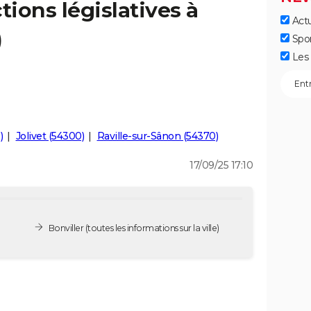
tions législatives à
Actu
)
Spo
Les 
)
Jolivet (54300)
Raville-sur-Sânon (54370)
17/09/25 17:10
Bonviller
(toutes les informations sur la ville)