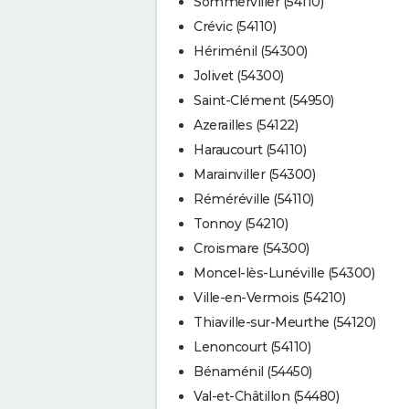
Sommerviller (54110)
Crévic (54110)
Hériménil (54300)
Jolivet (54300)
Saint-Clément (54950)
Azerailles (54122)
Haraucourt (54110)
Marainviller (54300)
Réméréville (54110)
Tonnoy (54210)
Croismare (54300)
Moncel-lès-Lunéville (54300)
Ville-en-Vermois (54210)
Thiaville-sur-Meurthe (54120)
Lenoncourt (54110)
Bénaménil (54450)
Val-et-Châtillon (54480)