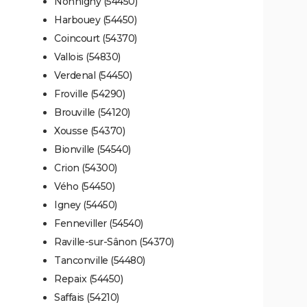
Nonhigny (54450)
Harbouey (54450)
Coincourt (54370)
Vallois (54830)
Verdenal (54450)
Froville (54290)
Brouville (54120)
Xousse (54370)
Bionville (54540)
Crion (54300)
Vého (54450)
Igney (54450)
Fenneviller (54540)
Raville-sur-Sânon (54370)
Tanconville (54480)
Repaix (54450)
Saffais (54210)