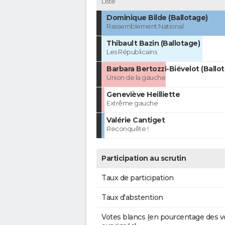
Liste
Dominique Bilde (Ballotage)
Rassemblement National
Thibault Bazin (Ballotage)
Les Républicains
Barbara Bertozzi-Biévelot (Ballo
Union de la gauche
Geneviève Heilliette
Extrême gauche
Valérie Cantiget
Reconquête !
Participation au scrutin
Taux de participation
Taux d'abstention
Votes blancs (en pourcentage des v