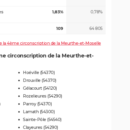
es
1,83%
0,78%
109
64 805
 de la 4ème circonscription de la Meurthe-et-Moselle
 circonscription de la Meurthe-et-
Hoéville (54370)
Drouville (54370)
Gélacourt (54120)
Rozelieures (54290)
)
Parroy (54370)
Lamath (54300)
Sainte-Pôle (54540)
Clayeures (54290)