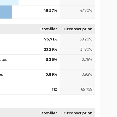
48,57%
47,70%
Bonviller
Circonscription
76,71%
68,20%
23,29%
31,80%
otes
5,36%
2,76%
es
0,89%
0,92%
112
65 759
Bonviller
Circonscription