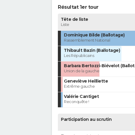
Résultat 1er tour
Tête de liste
Liste
Dominique Bilde (Ballotage)
Rassemblement National
Thibault Bazin (Ballotage)
Les Républicains
Barbara Bertozzi-Biévelot (Ballo
Union de la gauche
Geneviève Heilliette
Extrême gauche
Valérie Cantiget
Reconquête !
Participation au scrutin