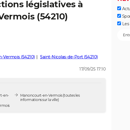
tions législatives à
Actu
ermois (54210)
Spo
Les 
en-Vermois (54210)
Saint-Nicolas-de-Port (54210)
17/09/25 17:10
rt-en-
Manoncourt-en-Vermois
(toutes les
informations sur la ville)
n-Vermois