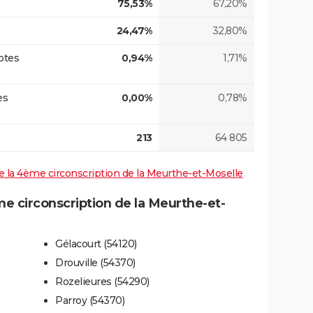
75,53%
67,20%
24,47%
32,80%
otes
0,94%
1,71%
es
0,00%
0,78%
213
64 805
 de la 4ème circonscription de la Meurthe-et-Moselle
 circonscription de la Meurthe-et-
Gélacourt (54120)
Drouville (54370)
Rozelieures (54290)
Parroy (54370)