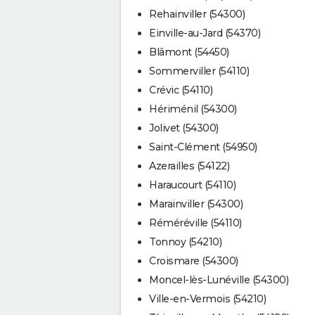
Rehainviller (54300)
Einville-au-Jard (54370)
Blâmont (54450)
Sommerviller (54110)
Crévic (54110)
Hériménil (54300)
Jolivet (54300)
Saint-Clément (54950)
Azerailles (54122)
Haraucourt (54110)
Marainviller (54300)
Réméréville (54110)
Tonnoy (54210)
Croismare (54300)
Moncel-lès-Lunéville (54300)
Ville-en-Vermois (54210)