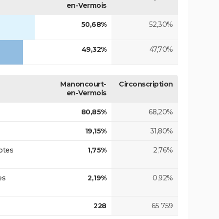
en-Vermois
50,68%
52,30%
49,32%
47,70%
Manoncourt-
Circonscription
en-Vermois
80,85%
68,20%
19,15%
31,80%
otes
1,75%
2,76%
es
2,19%
0,92%
228
65 759