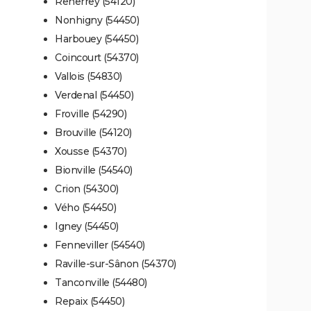
Reherrey (54120)
Nonhigny (54450)
Harbouey (54450)
Coincourt (54370)
Vallois (54830)
Verdenal (54450)
Froville (54290)
Brouville (54120)
Xousse (54370)
Bionville (54540)
Crion (54300)
Vého (54450)
Igney (54450)
Fenneviller (54540)
Raville-sur-Sânon (54370)
Tanconville (54480)
Repaix (54450)