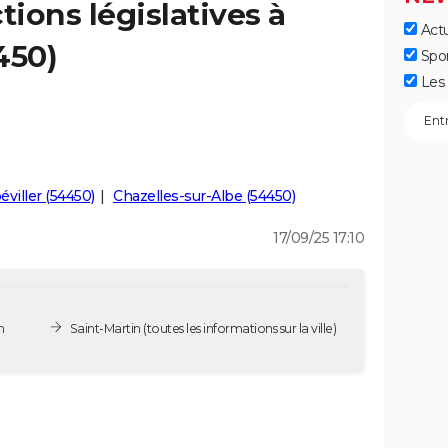
tions législatives à
Actu
450)
Spo
Les 
viller (54450)
Chazelles-sur-Albe (54450)
17/09/25 17:10
n
Saint-Martin
(toutes les informations sur la ville)