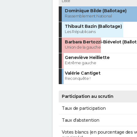
Liste
Dominique Bilde (Ballotage)
Rassemblement National
Thibault Bazin (Ballotage)
Les Républicains
Barbara Bertozzi-Biévelot (Ballo
Union de la gauche
Geneviève Heilliette
Extrême gauche
Valérie Cantiget
Reconquête !
Participation au scrutin
Taux de participation
Taux d'abstention
Votes blancs (en pourcentage des v