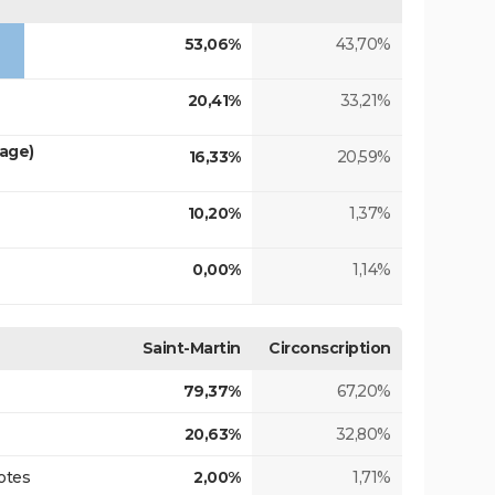
53,06%
43,70%
20,41%
33,21%
tage)
16,33%
20,59%
10,20%
1,37%
0,00%
1,14%
Saint-Martin
Circonscription
79,37%
67,20%
20,63%
32,80%
otes
2,00%
1,71%