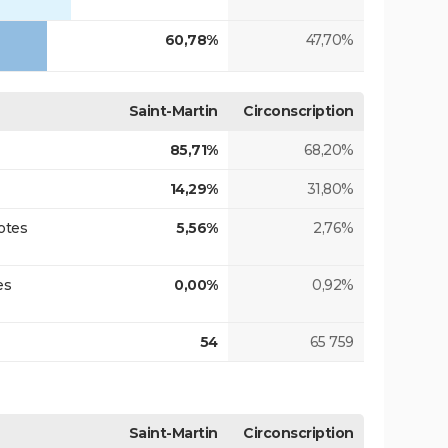
60,78%
47,70%
Saint-Martin
Circonscription
85,71%
68,20%
14,29%
31,80%
otes
5,56%
2,76%
es
0,00%
0,92%
54
65 759
Saint-Martin
Circonscription