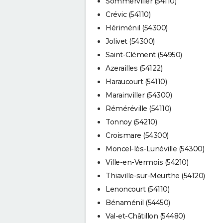
Sommerviller (54110)
Crévic (54110)
Hériménil (54300)
Jolivet (54300)
Saint-Clément (54950)
Azerailles (54122)
Haraucourt (54110)
Marainviller (54300)
Réméréville (54110)
Tonnoy (54210)
Croismare (54300)
Moncel-lès-Lunéville (54300)
Ville-en-Vermois (54210)
Thiaville-sur-Meurthe (54120)
Lenoncourt (54110)
Bénaménil (54450)
Val-et-Châtillon (54480)