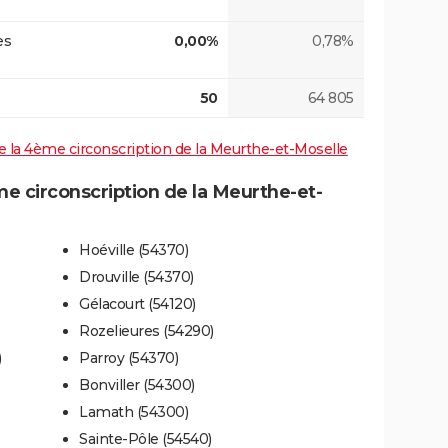
es
0,00%
0,78%
50
64 805
 de la 4ème circonscription de la Meurthe-et-Moselle
 circonscription de la Meurthe-et-
Hoéville (54370)
Drouville (54370)
Gélacourt (54120)
Rozelieures (54290)
)
Parroy (54370)
Bonviller (54300)
Lamath (54300)
Sainte-Pôle (54540)