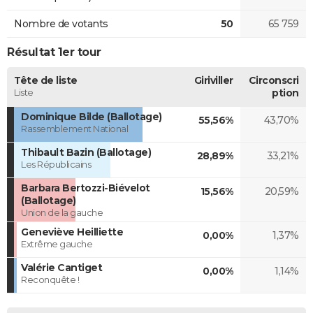
Nombre de votants
50
65 759
Résultat 1er tour
Tête de liste
Giriviller
Circonscri
Liste
ption
Dominique Bilde (Ballotage)
55,56%
43,70%
Rassemblement National
Thibault Bazin (Ballotage)
28,89%
33,21%
Les Républicains
Barbara Bertozzi-Biévelot
15,56%
20,59%
(Ballotage)
Union de la gauche
Geneviève Heilliette
0,00%
1,37%
Extrême gauche
Valérie Cantiget
0,00%
1,14%
Reconquête !