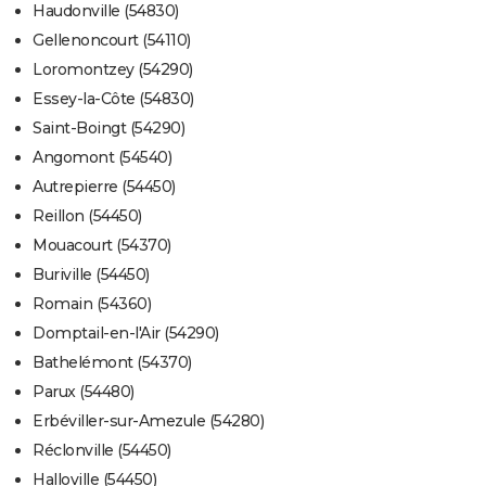
Haudonville (54830)
Gellenoncourt (54110)
Loromontzey (54290)
Essey-la-Côte (54830)
Saint-Boingt (54290)
Angomont (54540)
Autrepierre (54450)
Reillon (54450)
Mouacourt (54370)
Buriville (54450)
Romain (54360)
Domptail-en-l'Air (54290)
Bathelémont (54370)
Parux (54480)
Erbéviller-sur-Amezule (54280)
Réclonville (54450)
Halloville (54450)