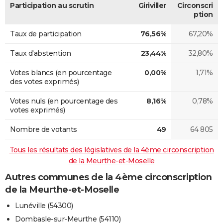
Participation au scrutin
Giriviller
Circonscri
ption
Taux de participation
76,56%
67,20%
Taux d'abstention
23,44%
32,80%
Votes blancs (en pourcentage
0,00%
1,71%
des votes exprimés)
Votes nuls (en pourcentage des
8,16%
0,78%
votes exprimés)
Nombre de votants
49
64 805
Tous les résultats des législatives de la 4ème circonscription
de la Meurthe-et-Moselle
Autres communes de la 4ème circonscription
de la Meurthe-et-Moselle
Lunéville (54300)
Dombasle-sur-Meurthe (54110)