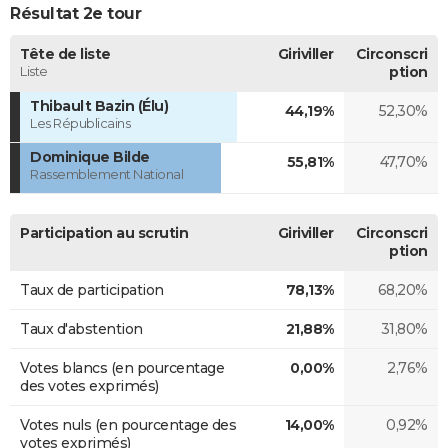
Résultat 2e tour
Tête de liste
Giriviller
Circonscri
Liste
ption
Thibault Bazin (Élu)
44,19%
52,30%
Les Républicains
Dominique Bilde
55,81%
47,70%
Rassemblement National
Participation au scrutin
Giriviller
Circonscri
ption
Taux de participation
78,13%
68,20%
Taux d'abstention
21,88%
31,80%
Votes blancs (en pourcentage
0,00%
2,76%
des votes exprimés)
Votes nuls (en pourcentage des
14,00%
0,92%
votes exprimés)