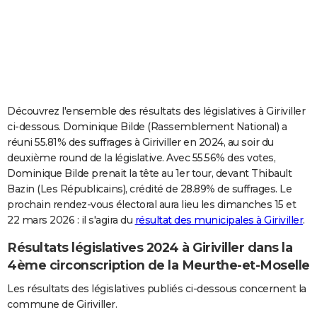
City break
Voyage de noces
Climat
Destinations
Voyage nature
Forum
+
PHOTO
GUIDES D'ACHAT
BONS PLANS
CARTE DE VOEUX
Découvrez l'ensemble des résultats des législatives à Giriviller
ci-dessous. Dominique Bilde (Rassemblement National) a
Carte Bonne année
Carte Pâques
Carte de Noël
Carte Saint-Valentin
Carte d'anniversaire
DICTIONNAIRE
réuni 55.81% des suffrages à Giriviller en 2024, au soir du
deuxième round de la législative. Avec 55.56% des votes,
Biographies
Expressions
Dictionnaire
Citations
Proverbes
PROGRAMME TV
Dominique Bilde prenait la tête au 1er tour, devant Thibault
Bazin (Les Républicains), crédité de 28.89% de suffrages. Le
COPAINS D'AVANT
prochain rendez-vous électoral aura lieu les dimanches 15 et
Se connecter
Collèges
Universités
Service militaire
S'inscrire
Lycées
Primaires
Entreprises
Avis de recherche
AVIS DE DÉCÈS
22 mars 2026 : il s'agira du
résultat des municipales à Giriviller
.
Résultats législatives 2024 à Giriviller dans la
FORUM
4ème circonscription de la Meurthe-et-Moselle
Lifestyle
Sport
Television
Cinema
Bricolage
Culture
Auto
Voyage
Les résultats des législatives publiés ci-dessous concernent la
commune de Giriviller.