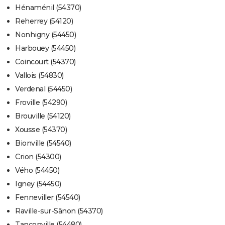
Hénaménil (54370)
Reherrey (54120)
Nonhigny (54450)
Harbouey (54450)
Coincourt (54370)
Vallois (54830)
Verdenal (54450)
Froville (54290)
Brouville (54120)
Xousse (54370)
Bionville (54540)
Crion (54300)
Vého (54450)
Igney (54450)
Fenneviller (54540)
Raville-sur-Sânon (54370)
Tanconville (54480)