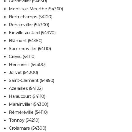
Gerbéviller (54830)
Mont-sur-Meurthe (54360)
Bertrichamps (54120)
Rehainviller (54300)
Einville-au-Jard (54370)
Blâmont (54450)
Sommerviller (54110)
Crévic (54110)
Hériménil (54300)
Jolivet (54300)
Saint-Clément (54950)
Azerailles (54122)
Haraucourt (54110)
Marainviller (54300)
Réméréville (54110)
Tonnoy (54210)
Croismare (54300)